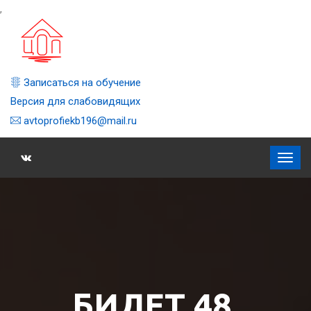
,
Записаться на обучение
Версия для слабовидящих
avtoprofiekb196@mail.ru
БИЛЕТ 48,