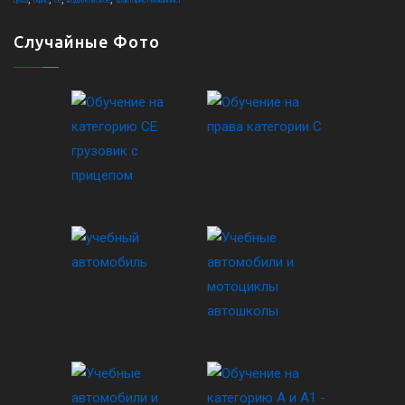
цена
офис
ce
водительское
тракторист-машинист
Случайные Фото