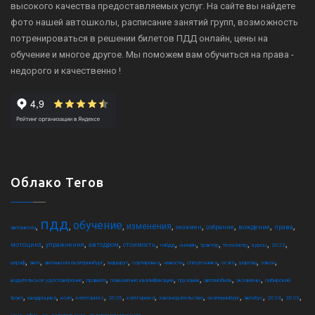
высокого качества предоставляемых услуг. На сайте вы найдете
фото нашей автошколы, расписание занятий групп, возможность
потренироваться в решении билетов ПДД онлайн, цены на
обучение и многое другое. Мы поможем вам обучиться на права -
недорого и качественно !
Облако Тегов
пдд
обучение
,
,
,
,
,
,
,
,
изменения
экзамен
собрание
вождение
права
автошкола
,
,
,
,
,
,
,
,
,
,
мотоцикл
упражнения
автодром
стоимость
гибдд
онлайн
трактор
техосмотр
курсы
2022
,
,
,
,
,
,
,
,
,
,
штраф
авто
автошкола екатеринбург
маршрут
сортировка
новости
спецтехника
осаго
шарташ
закон
,
,
,
,
,
,
водительское удостоверение
правила
повышение квалификации
грузовик
автомобиль
экзамены
сибирский
,
,
,
,
,
,
,
,
,
,
,
тракт
квадроцикл
коап
категория c
2025
категория d
законодательство
екатеринбург
автобус
2024
2023
,
,
,
,