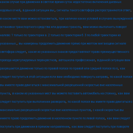
каком случае при движении в светлое время суток недостаточно включения дневных
,
,
,
ходовых огней
в данной ситуации вы:
сигналы такого светофора распространяются ответ
,
в каком месте вам можно остановиться
при наличии каких условий в случаях вынужденной
,
остановки транспортного средства или дорожно транспо
вам можно выполнить поворот
налево: 1 только по траектории а. 2 только по траектории б. 3 по любой траектории из
,
указанных.
вы намерены продолжить движение прямо при желтом мигающем сигнале
,
светофора следует
какие из указанных знаков предоставляют право преимущественного
,
,
проезда нерегулируемых перекрестков
автошкола профессионал
в данной ситуации вам
,
разрешается движение только по правой полосе по правой или средней полосе по л
как
,
следует поступить в этой ситуации если вам необходимо повернуть направо
по какой полосе
вы имеете право двигаться с максимальной разрешенной скоростью вне населенных
,
,
пункта
в каком из указанных мест вы можете поставить автомобиль на стоянку
как вам
,
следует поступить при выполнении разворота
по какой полосе вы имеете право двигаться с
,
максимально разрешенной скоростью вне населенных пунктов
с какой скоростью вы
,
имеете право продолжить движение в населенном пункте по левой полосе
как вам следует
,
поступить при движении в прямом направлении
как вам следует поступить при повороте