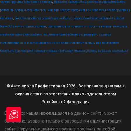
,
налево грузовик и легковая главная
на каком наименьшем расстоянии до ближайшего
,
рельса вы должны остановиться
как вам следует поступить при повороте налево грузовик и
,
легковая
эксплуатировать грузовой автомобиль с разрешенной максимальной массой
,
более 3,5 т можно при отсутствии:
допускается ли применять шторки и жалюзи на заднем
,
,
стекле легкового автомобиля
вы имеете право выполнить разворот
какие из
,
предупреждающих и запрещающих знаков являются временными
как вам следует
,
поступить при повороте налево грузовик и легковая главная дорога
на каком расстоянии
© Автошкола Профессионал 2026 | Все права защищены и
охраняются в соответствии с законодательством
Россйиской Федерации
Вся информация находящаяся на данном сайте, может
быть использована только с разрешения администрации
сайта. Нарушение данного правила повлечет за собой