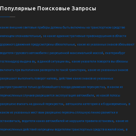
Популярные Поисковые Запросы
какие внешние световые приборы должны быть включены на транспортном средстве
,
имеющем опознавательные
за какие административные правонарушения в области
,
дорожного движения предусмотрены обязательные
какие из указанных знаков обязывают
,
водителя грузового автомобиля с разрешенной максимальной массой
екатеринбург
,
,
гостехнадзор выдача ву
в данной ситуации вы
какие указатели поворота вы обязаны
,
включить при выполнении разворота по такой траектории
какие из указанных знаков
,
разрешают выполнить поворот налево
действие каких знаков из указанных
,
распространяется только до ближайшего похода движения перекрестка
в каком из
,
перечисленных случаев разрешается эксплуатация автомобиля
из какой полосы
,
,
разрешено въехать на данный перекресток
автошкола категория а и б одновременно
в
каком из указанных мест вам разрешено пересечь сплошную линию разметки и
,
,
остановиться
водители каких автомобилей не нарушили правила остановки
какие из
,
перечисленных действий запрещены водителям транспортных средств в жилой зоне
в