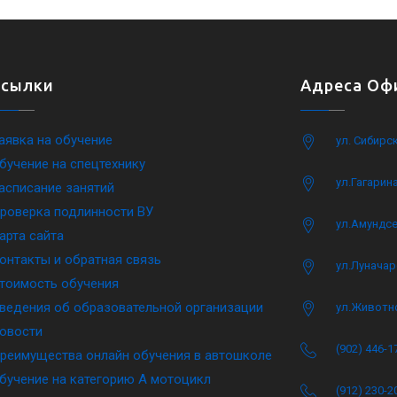
Ссылки
Адреса Офи
аявка на обучение
ул. Сибирс
бучение на спецтехнику
ул.Гагарина
асписание занятий
роверка подлинности ВУ
ул.Амундсе
арта сайта
онтакты и обратная связь
ул.Луначар
тоимость обучения
ведения об образовательной организации
ул.Животн
овости
(902) 446-1
реимущества онлайн обучения в автошколе
бучение на категорию A мотоцикл
(912) 230-2