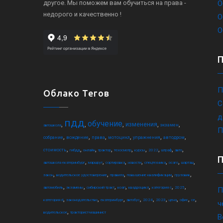
другое. Мы поможем вам обучиться на права -
О
недорого и качественно !
О
О
П
Облако Тегов
С
д
пдд
обучение
,
,
,
,
,
изменения
экзамен
автошкола
П
,
,
,
,
,
,
собрание
вождение
права
мотоцикл
упражнения
автодром
,
,
,
,
,
,
,
,
,
стоимость
гибдд
онлайн
трактор
техосмотр
курсы
2022
штраф
авто
,
,
,
,
,
,
,
автошкола екатеринбург
маршрут
сортировка
новости
спецтехника
осаго
шарташ
,
,
,
,
,
закон
водительское удостоверение
правила
повышение квалификации
грузовик
,
,
,
,
,
,
,
автомобиль
экзамены
сибирский тракт
коап
квадроцикл
категория c
2025
П
,
,
,
,
,
,
,
,
,
категория d
законодательство
екатеринбург
автобус
2024
2023
цена
офис
ce
ч
,
водительское
тракторист-машинист
В