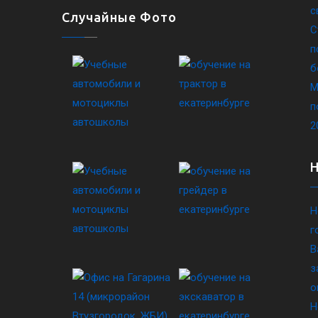
с
Случайные Фото
С
п
б
М
п
2
Н
г
В
з
о
Н