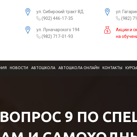
ул. Сибирский тракт 8Д
ул. Гагари
(902) 446-17-35
(982) 7
ул. Луначарского 194
Акции и с
(982) 717-01-93
на обучен
НИЯ
НОВОСТИ
АВТОШКОЛА
АВТОШКОЛА ОНЛАЙН
КОНТАКТЫ
КУРС
 ВОПРОС 9 ПО СП