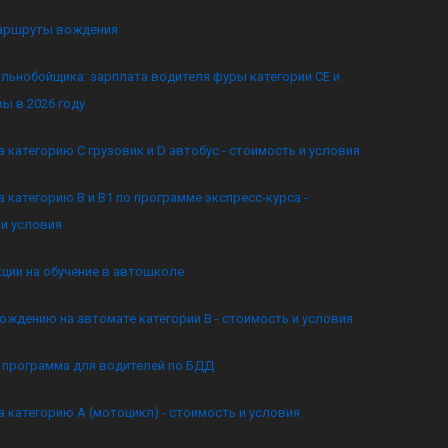
аршруты вождения
льнобойщика: зарплата водителя фуры категории CE и
ы в 2026 году
а категорию C грузовик и D автобус - стоимость и условия
а категорию B и B1 по программе экспресс-курса -
и условия
кции на обучение в автошколе
ождению на автомате категории B - стоимость и условия
я программа для водителей по БДД
а категорию А (мотоцикл) - стоимость и условия