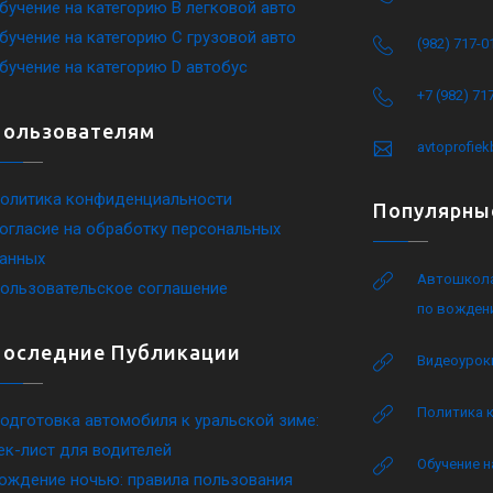
бучение на категорию B легковой авто
бучение на категорию C грузовой авто
(982) 717-0
бучение на категорию D автобус
+7 (982) 71
Пользователям
avtoprofie
олитика конфиденциальности
Популярны
огласие на обработку персональных
анных
Автошкола
ользовательское соглашение
по вожден
Последние Публикации
Видеоурок
Политика 
одготовка автомобиля к уральской зиме:
ек-лист для водителей
Обучение н
ождение ночью: правила пользования