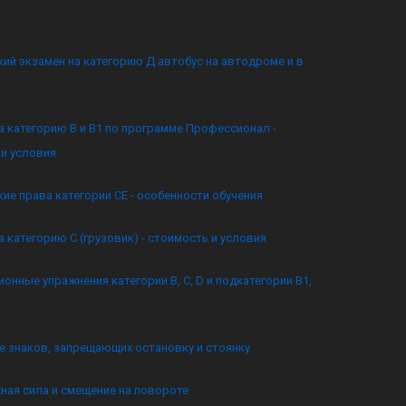
ий экзамен на категорию Д автобус на автодроме и в
а категорию B и B1 по программе Профессионал -
и условия
ие права категории CE - особенности обучения
а категорию C (грузовик) - стоимость и условия
онные упражнения категории B, C, D и подкатегории B1,
 знаков, запрещающих остановку и стоянку
ная сила и смещение на повороте