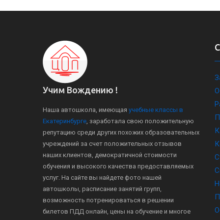
З
Учим Вождению !
О
Р
Наша автошкола, имеющая
учебные классы в
П
Екатеринбурге
, заработала свою положительную
К
репутацию среди других похожих образовательных
К
учреждений за счет положительных отзывов
наших клиентов, демократичной стоимости
С
обучения и высокого качества предоставляемых
С
услуг. На сайте вы найдете фото нашей
Н
автошколы, расписание занятий групп,
П
возможность потренироваться в решении
О
билетов ПДД онлайн, цены на обучение и многое