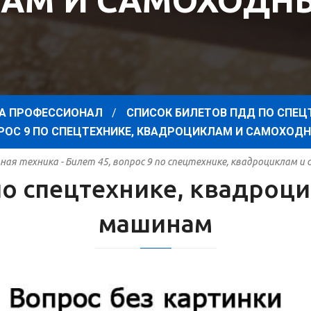
АМ И САМОХОД
А ПРОФЕССИОНАЛ
СПИСОК БИЛЕТОВ ПДД ПО СПЕЦ
ОПРОС 9 ПО СПЕЦТЕХНИКЕ, КВАДРОЦИКЛАМ И САМОХО
ая техника - Билет 45, вопрос 9 по спецтехнике, квадроциклам 
 по спецтехнике, квадро
машинам