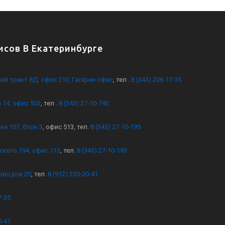
сов В Екатеринбурге
кий тракт 8Д, офис 210, Гагарин офис
, тел .
8 (343) 206-17-35
 14, офис 503
, тел .
8 (343) 27-10-192
на 107, блок 3
, офис 513, тел.
8 (343) 27-10-195
ского 194, офис 113
, тел.
8 (343) 27-10-193
оводов 20
, тел.
8 (912) 230-20-41
7-35
0-41