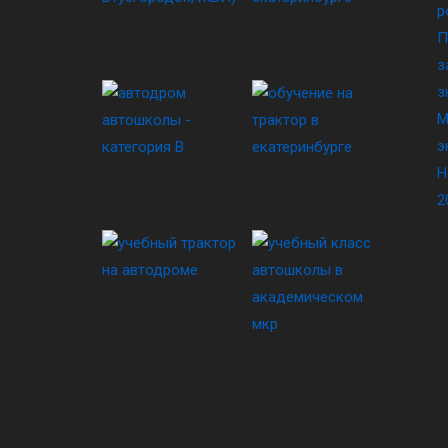
р
П
з
з
М
э
Н
2