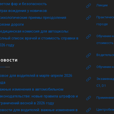
ветом фар и безопасность
Лекции
трах вождения у новичков:
сихологические приемы преодоления
Практическ
оязни дороги
городе
едицинская комиссия для автошколы:
Обучение н
олный список врачей и стоимость справки в
стоимость 
026 году
Водительск
Новости
Обучение н
овое для водителей в марте-апреле 2026
Экзаменаци
ода
C1, D1
ажные изменения в автомобильном
аконодательстве: новые правила штрафов и
Применение
граничений весной в 2026 году
овости для водителей: важные изменения в
Центробеж