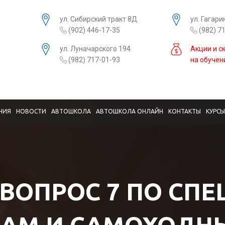
ул. Сибирский тракт 8Д
ул. Гагари
(902) 446-17-35
(982) 7
ул. Луначарского 194
Акции и с
(982) 717-01-93
на обучен
НИЯ
НОВОСТИ
АВТОШКОЛА
АВТОШКОЛА ОНЛАЙН
КОНТАКТЫ
КУРС
 ВОПРОС 7 ПО СП