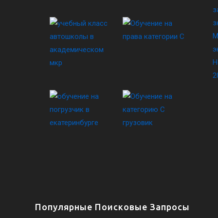
з
з
М
э
Н
2
Популярные Поисковые Запросы