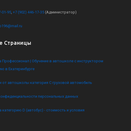
7-01-95
,
+7 (902) 446-17-35
(Администратор)
kb196@mail.ru
е Страницы
 Профессионал | Обучение в автошколе с инструктором
ию в Екатеринбурге
и от автошколы категория C грузовой автомобиль
конфиденциальности персональных данных
а категорию D (автобус) - стоимость и условия