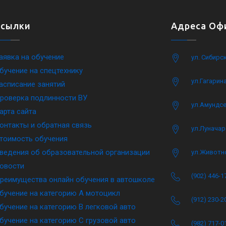
Ссылки
Адреса Офи
аявка на обучение
ул. Сибирс
бучение на спецтехнику
ул.Гагарина
асписание занятий
роверка подлинности ВУ
ул.Амундсе
арта сайта
онтакты и обратная связь
ул.Луначар
тоимость обучения
ведения об образовательной организации
ул.Животн
овости
(902) 446-1
реимущества онлайн обучения в автошколе
бучение на категорию A мотоцикл
(912) 230-2
бучение на категорию B легковой авто
бучение на категорию C грузовой авто
(982) 717-0