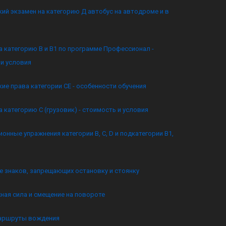
ий экзамен на категорию Д автобус на автодроме и в
а категорию B и B1 по программе Профессионал -
и условия
ие права категории CE - особенности обучения
а категорию C (грузовик) - стоимость и условия
онные упражнения категории B, C, D и подкатегории B1,
 знаков, запрещающих остановку и стоянку
ная сила и смещение на повороте
аршруты вождения