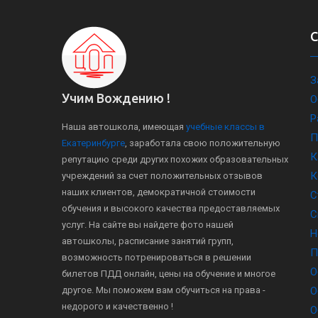
З
Учим Вождению !
О
Р
Наша автошкола, имеющая
учебные классы в
П
Екатеринбурге
, заработала свою положительную
К
репутацию среди других похожих образовательных
К
учреждений за счет положительных отзывов
наших клиентов, демократичной стоимости
С
обучения и высокого качества предоставляемых
С
услуг. На сайте вы найдете фото нашей
Н
автошколы, расписание занятий групп,
П
возможность потренироваться в решении
О
билетов ПДД онлайн, цены на обучение и многое
другое. Мы поможем вам обучиться на права -
О
недорого и качественно !
О