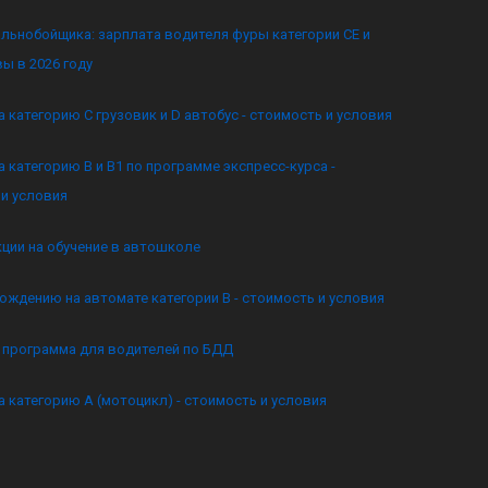
льнобойщика: зарплата водителя фуры категории CE и
ы в 2026 году
а категорию C грузовик и D автобус - стоимость и условия
а категорию B и B1 по программе экспресс-курса -
и условия
кции на обучение в автошколе
ождению на автомате категории B - стоимость и условия
я программа для водителей по БДД
а категорию А (мотоцикл) - стоимость и условия