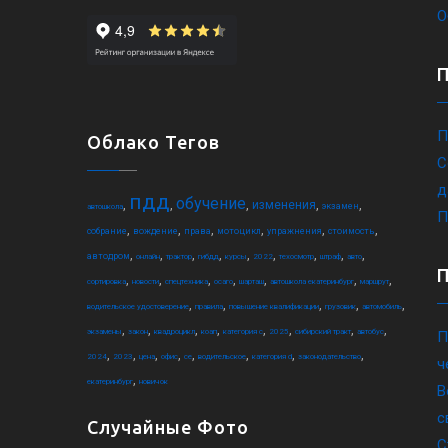
О
П
Облако Тегов
С
д
пдд
обучение
,
,
,
,
,
изменения
экзамен
автошкола
П
,
,
,
,
,
,
собрание
вождение
права
мотоцикл
упражнения
стоимость
,
,
,
,
,
,
,
,
,
автодром
онлайн
трактор
гибдд
курсы
2022
техосмотр
штраф
авто
,
,
,
,
,
,
,
сортировка
новости
спецтехника
осаго
шарташ
автошкола екатеринбург
маршрут
,
,
,
,
,
водительское удостоверение
правила
повышение квалификации
грузовик
автомобиль
,
,
,
,
,
,
,
,
экзамены
закон
квадроцикл
коап
категория c
2025
сибирский тракт
автобус
П
,
,
,
,
,
,
,
,
2024
2023
цена
офис
ce
водительское
категория d
законодательство
ч
,
екатеринбург
новичок
В
с
Случайные Фото
С