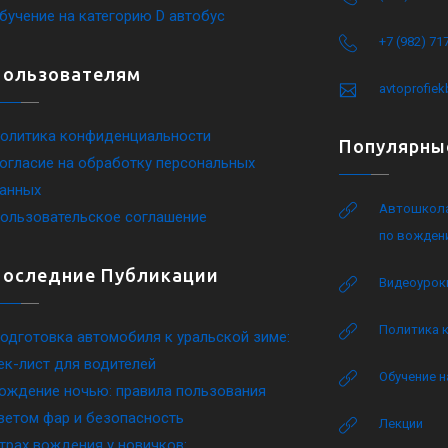
бучение на категорию D автобус
+7 (982) 71
Пользователям
avtoprofie
олитика конфиденциальности
Популярны
огласие на обработку персональных
анных
Автошкола
ользовательское соглашение
по вожден
Последние Публикации
Видеоурок
Политика 
одготовка автомобиля к уральской зиме:
ек-лист для водителей
Обучение н
ождение ночью: правила пользования
ветом фар и безопасность
Лекции
трах вождения у новичков: