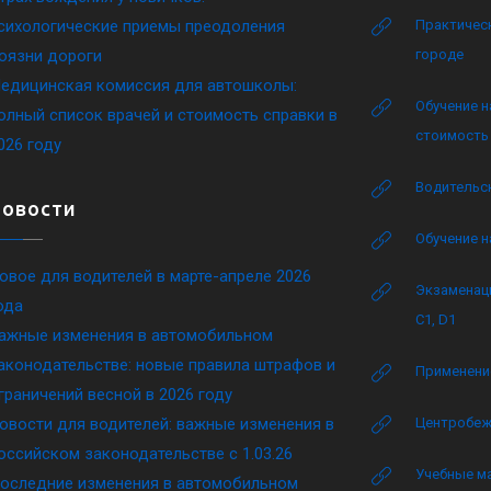
сихологические приемы преодоления
Практическ
оязни дороги
городе
едицинская комиссия для автошколы:
Обучение н
олный список врачей и стоимость справки в
стоимость 
026 году
Водительск
Новости
Обучение н
овое для водителей в марте-апреле 2026
Экзаменаци
ода
C1, D1
ажные изменения в автомобильном
аконодательстве: новые правила штрафов и
Применение
граничений весной в 2026 году
овости для водителей: важные изменения в
Центробеж
оссийском законодательстве c 1.03.26
Учебные м
оследние изменения в автомобильном