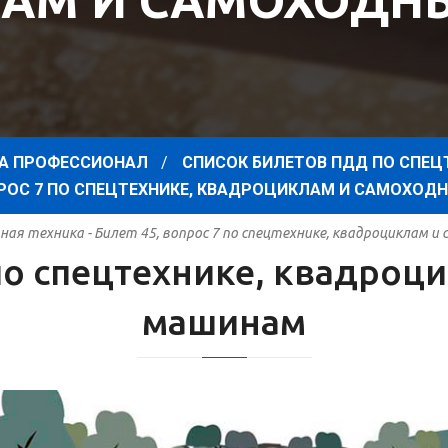
АМ И САМОХОД
А ПРОФЕССИОНАЛ
СПИСОК БИЛЕТОВ ПДД ПО СПЕЦ
ОПРОС 7 ПО СПЕЦТЕХНИКЕ, КВАДРОЦИКЛАМ И САМОХО
ая техника - Билет 45, вопрос 7 по спецтехнике, квадроциклам 
 по спецтехнике, квадро
машинам