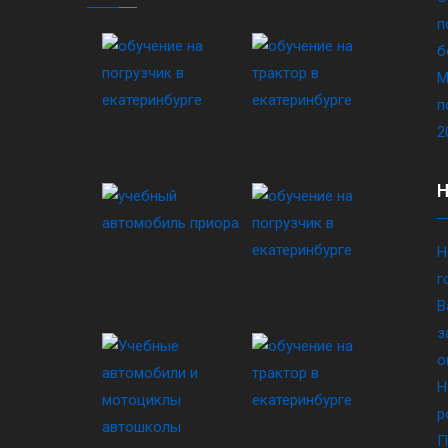
п
б
М
п
2
Н
г
В
з
о
Н
р
П