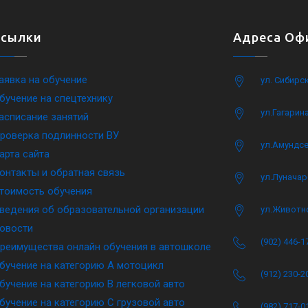
Ссылки
Адреса Офи
аявка на обучение
ул. Сибирс
бучение на спецтехнику
ул.Гагарина
асписание занятий
роверка подлинности ВУ
ул.Амундсе
арта сайта
онтакты и обратная связь
ул.Луначар
тоимость обучения
ведения об образовательной организации
ул.Животн
овости
(902) 446-1
реимущества онлайн обучения в автошколе
бучение на категорию A мотоцикл
(912) 230-2
бучение на категорию B легковой авто
бучение на категорию C грузовой авто
(982) 717-0