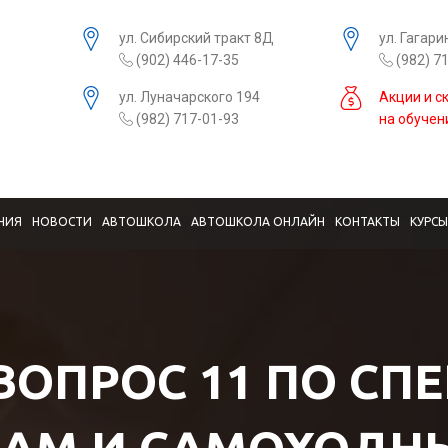
ул. Сибирский тракт 8Д
ул. Гагари
(902) 446-17-35
(982) 7
ул. Луначарского 194
Акции и с
(982) 717-01-93
на обучен
НИЯ
НОВОСТИ
АВТОШКОЛА
АВТОШКОЛА ОНЛАЙН
КОНТАКТЫ
КУРС
 ВОПРОС 11 ПО СП