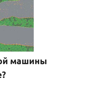
ной машины
е?