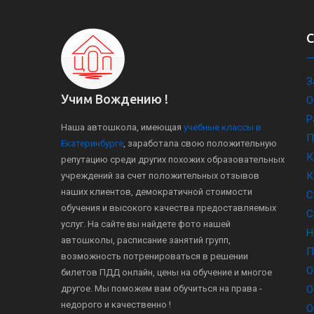
З
Учим Вождению !
О
Р
Наша автошкола, имеющая
учебные классы в
П
Екатеринбурге
, заработала свою положительную
К
репутацию среди других похожих образовательных
К
учреждений за счет положительных отзывов
наших клиентов, демократичной стоимости
С
обучения и высокого качества предоставляемых
С
услуг. На сайте вы найдете фото нашей
Н
автошколы, расписание занятий групп,
П
возможность потренироваться в решении
О
билетов ПДД онлайн, цены на обучение и многое
другое. Мы поможем вам обучиться на права -
О
недорого и качественно !
О