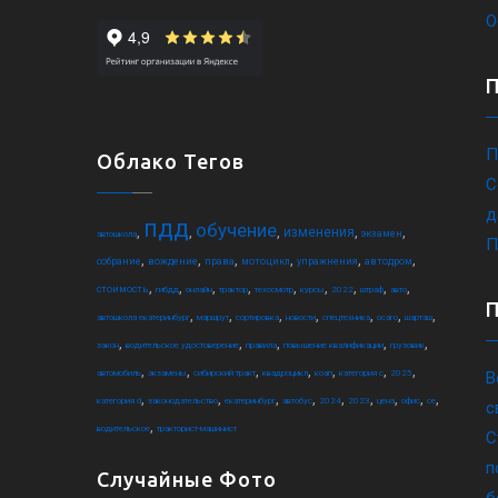
О
П
Облако Тегов
С
д
пдд
обучение
,
,
,
,
,
изменения
экзамен
автошкола
П
,
,
,
,
,
,
собрание
вождение
права
мотоцикл
упражнения
автодром
,
,
,
,
,
,
,
,
,
стоимость
гибдд
онлайн
трактор
техосмотр
курсы
2022
штраф
авто
,
,
,
,
,
,
,
автошкола екатеринбург
маршрут
сортировка
новости
спецтехника
осаго
шарташ
,
,
,
,
,
закон
водительское удостоверение
правила
повышение квалификации
грузовик
,
,
,
,
,
,
,
автомобиль
экзамены
сибирский тракт
квадроцикл
коап
категория c
2025
В
,
,
,
,
,
,
,
,
,
категория d
законодательство
екатеринбург
автобус
2024
2023
цена
офис
ce
с
,
водительское
тракторист-машинист
С
п
Случайные Фото
б