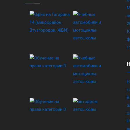
М
п
2
К
ф
г
Н
г
В
з
о
Н
р