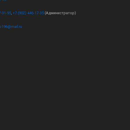
7-01-95
,
+7 (902) 446-17-35
(Администратор)
kb196@mail.ru