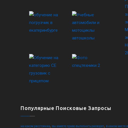
П
з
з
М
э
Н
2
Популярные Поисковые Запросы
,
,
на каком расстоянии
вы имеете право выполнить разворот
в каком месте 