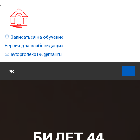
,
Записаться на обучение
Версия для слабовидящих
avtoprofiekb196@mail.ru
БИЛЕТ 44,