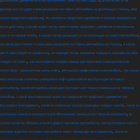
дальнейшее движение всех без исключения транспортных средств
в каком месте на
,
данном участке дороги вам разрешено поставить автомобиль на длительную стоянку
вам
,
можно продолжить движение
вы намерены продолжить движение в прямом направлении
,
ваши действия
с какой скоростью вы имеете право продолжить движение в населенном
,
,
пункте по правой полосе
в каком случае разрешается эксплуатация легкового автомобиля
,
на каком расстоянии от знака вам разрешено поставить автомобиль на стоянку
в каком
,
месте вам следует остановиться
на перекрестке вы намерены повернуть направо как вам
,
следует поступить
как оказывается первая помощь при переломах конечностей если
,
,
отсутствуют транспортные шины ответ
автошкола профессионал екатеринбург
при каком
максимальном значении суммарного люфта допускается эксплуатация легкового
,
автомобиля
какой автомобиль разрешено поставить на стоянку указанным на табличке
,
способом
с какой максимальной скоростью разрешается продолжить движение при
,
,
буксировке неисправного
какие из указанных знаков запрещают поворот налево
какие из
,
указанных знаков используются для обозначения границ искусственной неровности
в
,
каком случае вы обязаны уступить дорогу грузовому автомобилю
при выполнении какого
,
маневра водитель легкового автомобиля имеет преимущество в движении
какие из