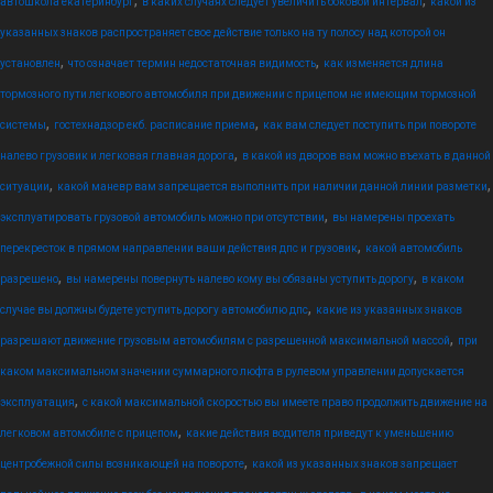
автошкола екатеринбург
в каких случаях следует увеличить боковой интервал
какой из
указанных знаков распространяет свое действие только на ту полосу над которой он
,
,
установлен
что означает термин недостаточная видимость
как изменяется длина
тормозного пути легкового автомобиля при движении с прицепом не имеющим тормозной
,
,
системы
гостехнадзор екб. расписание приема
как вам следует поступить при повороте
,
налево грузовик и легковая главная дорога
в какой из дворов вам можно въехать в данной
,
,
ситуации
какой маневр вам запрещается выполнить при наличии данной линии разметки
,
эксплуатировать грузовой автомобиль можно при отсутствии
вы намерены проехать
,
перекресток в прямом направлении ваши действия дпс и грузовик
какой автомобиль
,
,
разрешено
вы намерены повернуть налево кому вы обязаны уступить дорогу
в каком
,
случае вы должны будете уступить дорогу автомобилю дпс
какие из указанных знаков
,
разрешают движение грузовым автомобилям с разрешенной максимальной массой
при
каком максимальном значении суммарного люфта в рулевом управлении допускается
,
эксплуатация
с какой максимальной скоростью вы имеете право продолжить движение на
,
легковом автомобиле с прицепом
какие действия водителя приведут к уменьшению
,
центробежной силы возникающей на повороте
какой из указанных знаков запрещает
,