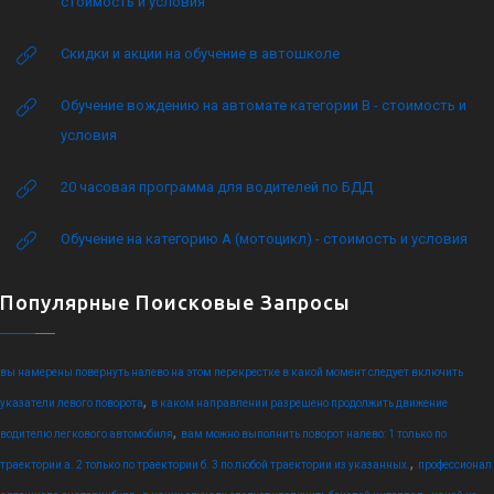
стоимость и условия
Скидки и акции на обучение в автошколе
Обучение вождению на автомате категории B - стоимость и
условия
20 часовая программа для водителей по БДД
Обучение на категорию А (мотоцикл) - стоимость и условия
Популярные Поисковые Запросы
вы намерены повернуть налево на этом перекрестке в какой момент следует включить
,
указатели левого поворота
в каком направлении разрешено продолжить движение
,
водителю легкового автомобиля
вам можно выполнить поворот налево: 1 только по
,
траектории а. 2 только по траектории б. 3 по любой траектории из указанных.
профессионал
,
,