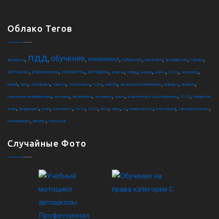
Облако Тегов
пдд
обучение
,
,
,
,
,
,
,
,
изменения
собрание
экзамен
вождение
права
автошкола
,
,
,
,
,
,
,
,
,
,
мотоцикл
упражнения
стоимость
автодром
трактор
гибдд
онлайн
курсы
2022
техосмотр
,
,
,
,
,
,
,
,
,
,
штраф
авто
сортировка
новости
спецтехника
осаго
шарташ
автошкола екатеринбург
маршрут
правила
,
,
,
,
,
,
,
повышение квалификации
грузовик
автомобиль
экзамены
закон
водительское удостоверение
2025
сибирский
,
,
,
,
,
,
,
,
,
,
,
,
тракт
квадроцикл
коап
категория c
2024
2023
цена
офис
ce
водительское
категория d
законодательство
,
,
екатеринбург
автобус
погрузчик
Случайные Фото