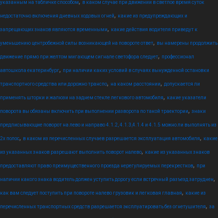
,
указанным на табличке способом
в каком случае при движении в светлое время суток
,
недостаточно включения дневных ходовых огней
какие из предупреждающих и
,
запрещающих знаков являются временными
какие действия водителя приведут к
,
уменьшению центробежной силы возникающей на повороте ответ
вы намерены продолжить
,
движение прямо при желтом мигающем сигнале светофора следует
профессионал
,
автошкола екатеринбург
при наличии каких условий в случаях вынужденной остановки
,
,
транспортного средства или дорожно транспо
на каком расстоянии
допускается ли
,
применять шторки и жалюзи на заднем стекле легкового автомобиля
какие указатели
,
поворота вы обязаны включить при выполнении разворота по такой траектории
знаки
предписывающие поворот на лево и направо 4.1.2, 4.1.3,4.1.4 и 4.1.5 можно ли выполнять из
,
,
2х полос
в каком из перечисленных случаев разрешается эксплуатация автомобиля
какие
,
из указанных знаков разрешают выполнить поворот налево
какие из указанных знаков
,
предоставляют право преимущественного проезда нерегулируемых перекрестков
при
,
наличии какого знака водитель должен уступить дорогу если встречный разъезд затруднен
,
как вам следует поступить при повороте налево грузовик и легковая главная
какие из
,
перечисленных транспортных средств разрешается эксплуатировать без огнетушителя
за