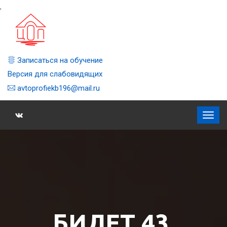
,
Записаться на обучение
Версия для слабовидящих
avtoprofiekb196@mail.ru
БИЛЕТ 43,