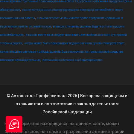
какие административные правонарушения в области дорожного движения предусмотрены
,
обязательные
какие из указанных знаков разрешают проезд на автомобиле к месту
,
проживания или работы
с какой скоростью вы имеете право продолжить движение в
,
населенном пункте по левой полосе
в каком случае вы должны будете уступить дорогу
,
автомобилю дпс
в каком месте вам следует поставить автомобиль на стоянку с правой
,
,
стороны дороги
когда может быть прекращена подача сигнала рукой о повороте ответ
какие внешние световые приборы должны быть включены на транспортном средстве
,
имеющем опознавательные
автошкола категория а и б одновременно
© Автошкола Профессионал 2026 | Все права защищены и
охраняются в соответствии с законодательством
Россйиской Федерации
Вся информация находящаяся на данном сайте, может
быть использована только с разрешения администрации