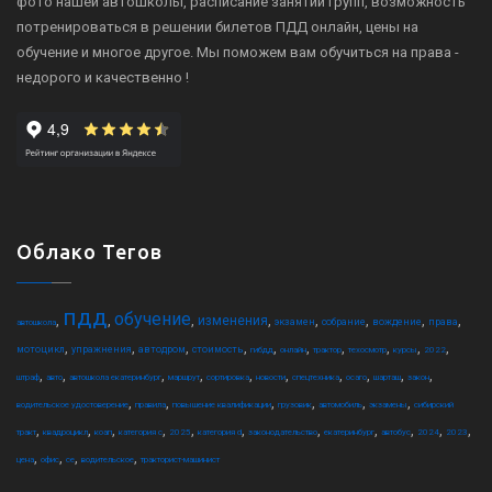
фото нашей автошколы, расписание занятий групп, возможность
потренироваться в решении билетов ПДД онлайн, цены на
обучение и многое другое. Мы поможем вам обучиться на права -
недорого и качественно !
Облако Тегов
пдд
обучение
,
,
,
,
,
,
,
,
изменения
экзамен
собрание
вождение
права
автошкола
,
,
,
,
,
,
,
,
,
,
мотоцикл
упражнения
автодром
стоимость
гибдд
онлайн
трактор
техосмотр
курсы
2022
,
,
,
,
,
,
,
,
,
,
штраф
авто
автошкола екатеринбург
маршрут
сортировка
новости
спецтехника
осаго
шарташ
закон
,
,
,
,
,
,
водительское удостоверение
правила
повышение квалификации
грузовик
автомобиль
экзамены
сибирский
,
,
,
,
,
,
,
,
,
,
,
тракт
квадроцикл
коап
категория c
2025
категория d
законодательство
екатеринбург
автобус
2024
2023
,
,
,
,
цена
офис
ce
водительское
тракторист-машинист