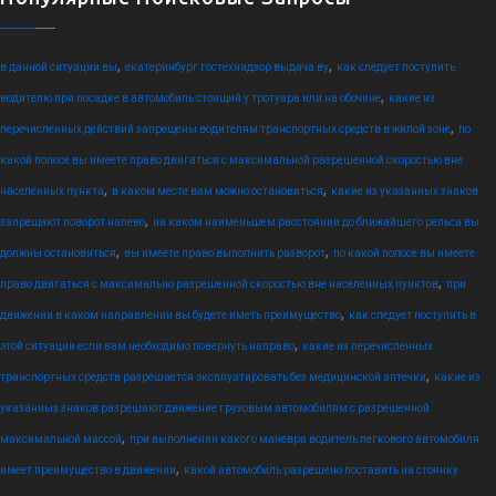
,
,
в данной ситуации вы
екатеринбург гостехнадзор выдача ву
как следует поступить
,
водителю при посадке в автомобиль стоящий у тротуара или на обочине
какие из
,
перечисленных действий запрещены водителям транспортных средств в жилой зоне
по
какой полосе вы имеете право двигаться с максимальной разрешенной скоростью вне
,
,
населенных пункта
в каком месте вам можно остановиться
какие из указанных знаков
,
запрещают поворот налево
на каком наименьшем расстоянии до ближайшего рельса вы
,
,
должны остановиться
вы имеете право выполнить разворот
по какой полосе вы имеете
,
право двигаться с максимально разрешенной скоростью вне населенных пунктов
при
,
движении в каком направлении вы будете иметь преимущество
как следует поступить в
,
этой ситуации если вам необходимо повернуть направо
какие из перечисленных
,
транспортных средств разрешается эксплуатировать без медицинской аптечки
какие из
указанных знаков разрешают движение грузовым автомобилям с разрешенной
,
максимальной массой
при выполнении какого маневра водитель легкового автомобиля
,
имеет преимущество в движении
какой автомобиль разрешено поставить на стоянку