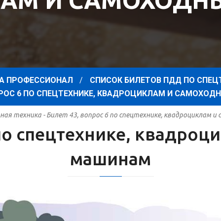
АМ И САМОХОД
А ПРОФЕССИОНАЛ
СПИСОК БИЛЕТОВ ПДД ПО СПЕЦ
ОПРОС 6 ПО СПЕЦТЕХНИКЕ, КВАДРОЦИКЛАМ И САМОХО
ая техника - Билет 43, вопрос 6 по спецтехнике, квадроциклам 
 по спецтехнике, квадро
машинам