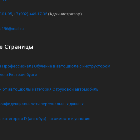
7-01-95
,
+7 (902) 446-17-35
(Администратор)
kb196@mail.ru
е Страницы
 Профессионал | Обучение в автошколе с инструктором
ию в Екатеринбурге
и от автошколы категория C грузовой автомобиль
конфиденциальности персональных данных
а категорию D (автобус) - стоимость и условия