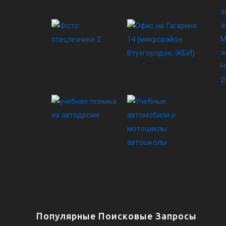
з
з
М
э
Н
2
Популярные Поисковые Запросы