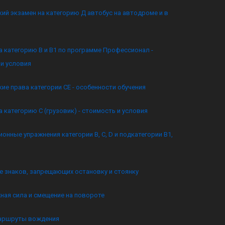
ий экзамен на категорию Д автобус на автодроме и в
а категорию B и B1 по программе Профессионал -
и условия
ие права категории CE - особенности обучения
а категорию C (грузовик) - стоимость и условия
онные упражнения категории B, C, D и подкатегории B1,
 знаков, запрещающих остановку и стоянку
ная сила и смещение на повороте
аршруты вождения