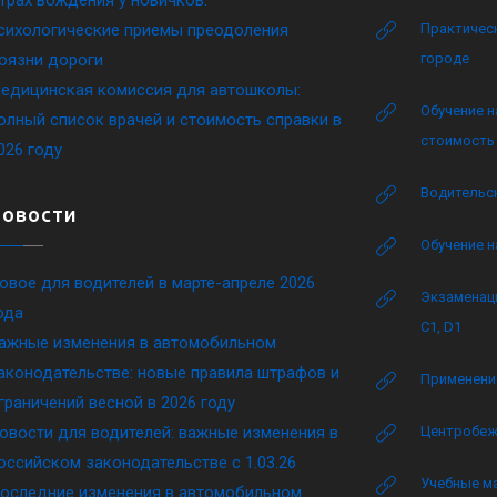
сихологические приемы преодоления
Практическ
оязни дороги
городе
едицинская комиссия для автошколы:
Обучение н
олный список врачей и стоимость справки в
стоимость 
026 году
Водительск
Новости
Обучение н
овое для водителей в марте-апреле 2026
Экзаменаци
ода
C1, D1
ажные изменения в автомобильном
аконодательстве: новые правила штрафов и
Применение
граничений весной в 2026 году
овости для водителей: важные изменения в
Центробеж
оссийском законодательстве c 1.03.26
Учебные м
оследние изменения в автомобильном