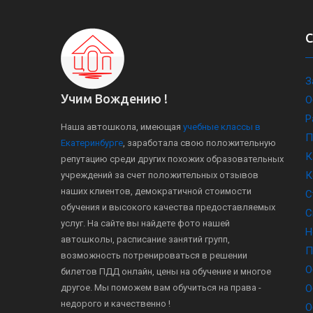
З
Учим Вождению !
О
Р
Наша автошкола, имеющая
учебные классы в
П
Екатеринбурге
, заработала свою положительную
К
репутацию среди других похожих образовательных
К
учреждений за счет положительных отзывов
наших клиентов, демократичной стоимости
С
обучения и высокого качества предоставляемых
С
услуг. На сайте вы найдете фото нашей
Н
автошколы, расписание занятий групп,
П
возможность потренироваться в решении
О
билетов ПДД онлайн, цены на обучение и многое
другое. Мы поможем вам обучиться на права -
О
недорого и качественно !
О