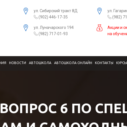
ул. Сибирский тракт 8Д
ул. Гагари
(902) 446-17-35
(982) 7
ул. Луначарского 194
Акции и с
(982) 717-01-93
на обучен
НИЯ
НОВОСТИ
АВТОШКОЛА
АВТОШКОЛА ОНЛАЙН
КОНТАКТЫ
КУРС
 ВОПРОС 6 ПО СП