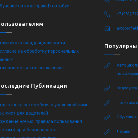
бучение на категорию D автобус
+7 (982) 71
Пользователям
avtoprofie
олитика конфиденциальности
Популярны
огласие на обработку персональных
анных
Автошкола
ользовательское соглашение
по вожден
Последние Публикации
Видеоурок
Политика 
одготовка автомобиля к уральской зиме:
ек-лист для водителей
Обучение н
ождение ночью: правила пользования
ветом фар и безопасность
Лекции
трах вождения у новичков: