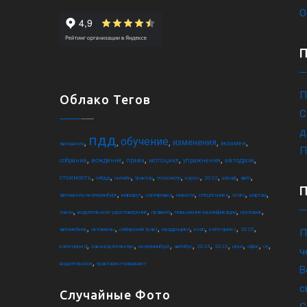
О
П
Облако Тегов
С
д
пдд
обучение
,
,
,
,
,
изменения
экзамен
автошкола
П
,
,
,
,
,
,
собрание
вождение
права
мотоцикл
упражнения
автодром
,
,
,
,
,
,
,
,
,
стоимость
гибдд
онлайн
трактор
техосмотр
курсы
2022
штраф
авто
,
,
,
,
,
,
,
автошкола екатеринбург
маршрут
сортировка
новости
спецтехника
осаго
шарташ
,
,
,
,
,
закон
водительское удостоверение
правила
повышение квалификации
грузовик
,
,
,
,
,
,
,
автомобиль
экзамены
сибирский тракт
квадроцикл
коап
категория c
2025
П
,
,
,
,
,
,
,
,
,
категория d
законодательство
екатеринбург
автобус
2024
2023
цена
офис
ce
ч
,
водительское
тракторист-машинист
В
с
Случайные Фото
С