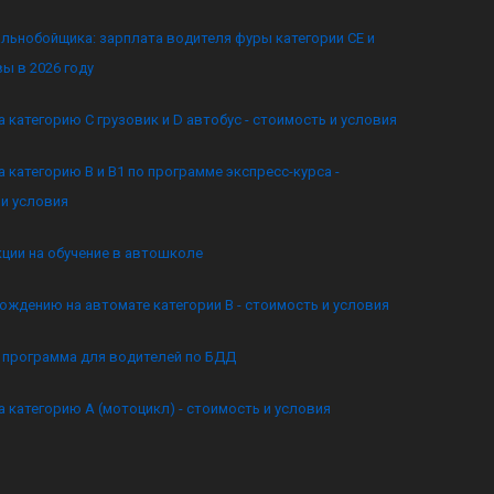
льнобойщика: зарплата водителя фуры категории CE и
ы в 2026 году
а категорию C грузовик и D автобус - стоимость и условия
а категорию B и B1 по программе экспресс-курса -
и условия
кции на обучение в автошколе
ождению на автомате категории B - стоимость и условия
я программа для водителей по БДД
а категорию А (мотоцикл) - стоимость и условия