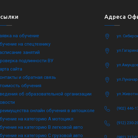
Ссылки
Адреса Офи
аявка на обучение
ул. Сибирс
бучение на спецтехнику
ул.Гагарина
асписание занятий
роверка подлинности ВУ
ул.Амундсе
арта сайта
онтакты и обратная связь
ул.Луначар
тоимость обучения
ведения об образовательной организации
ул.Животн
овости
(902) 446-1
реимущества онлайн обучения в автошколе
бучение на категорию A мотоцикл
(912) 230-2
бучение на категорию B легковой авто
бучение на категорию C грузовой авто
(982) 717-0