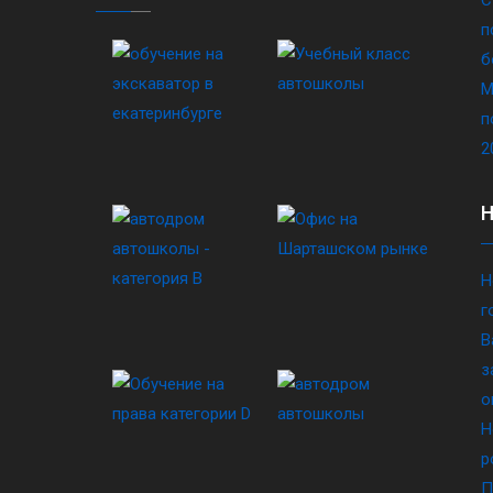
п
б
М
п
2
Н
г
В
з
о
Н
р
П