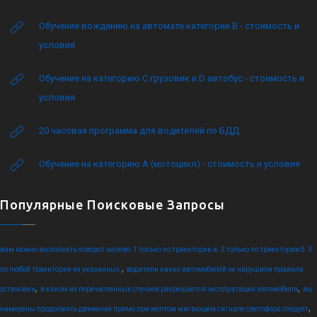
Обучение вождению на автомате категории B - стоимость и
условия
Обучение на категорию C грузовик и D автобус - стоимость и
условия
20 часовая программа для водителей по БДД
Обучение на категорию А (мотоцикл) - стоимость и условия
Популярные Поисковые Запросы
вам можно выполнить поворот налево: 1 только по траектории а. 2 только по траектории б. 3
,
по любой траектории из указанных.
водители каких автомобилей не нарушили правила
,
,
остановки
в каком из перечисленных случаев разрешается эксплуатация автомобиля
вы
,
намерены продолжить движение прямо при желтом мигающем сигнале светофора следует