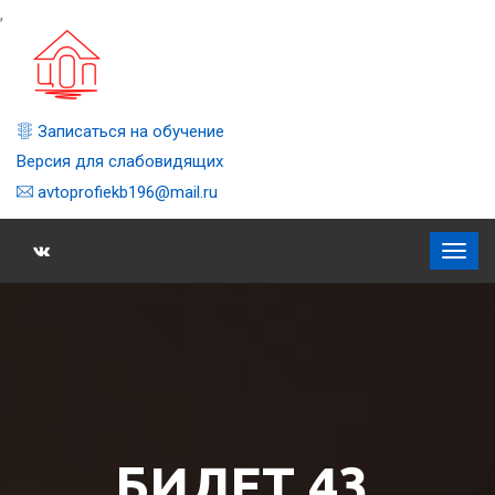
,
Записаться на обучение
Версия для слабовидящих
avtoprofiekb196@mail.ru
БИЛЕТ 43,