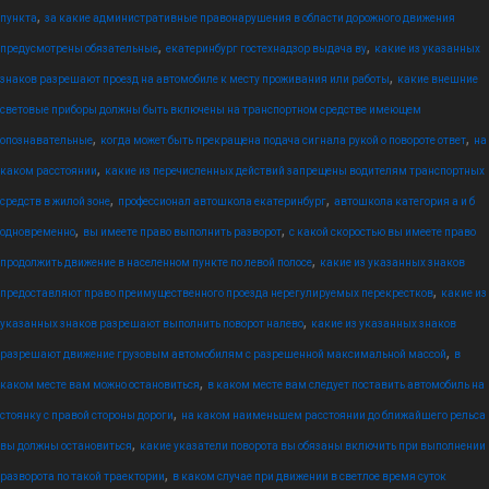
,
пункта
за какие административные правонарушения в области дорожного движения
,
,
предусмотрены обязательные
екатеринбург гостехнадзор выдача ву
какие из указанных
,
знаков разрешают проезд на автомобиле к месту проживания или работы
какие внешние
световые приборы должны быть включены на транспортном средстве имеющем
,
,
опознавательные
когда может быть прекращена подача сигнала рукой о повороте ответ
на
,
каком расстоянии
какие из перечисленных действий запрещены водителям транспортных
,
,
средств в жилой зоне
профессионал автошкола екатеринбург
автошкола категория а и б
,
,
одновременно
вы имеете право выполнить разворот
с какой скоростью вы имеете право
,
продолжить движение в населенном пункте по левой полосе
какие из указанных знаков
,
предоставляют право преимущественного проезда нерегулируемых перекрестков
какие из
,
указанных знаков разрешают выполнить поворот налево
какие из указанных знаков
,
разрешают движение грузовым автомобилям с разрешенной максимальной массой
в
,
каком месте вам можно остановиться
в каком месте вам следует поставить автомобиль на
,
стоянку с правой стороны дороги
на каком наименьшем расстоянии до ближайшего рельса
,
вы должны остановиться
какие указатели поворота вы обязаны включить при выполнении
,
разворота по такой траектории
в каком случае при движении в светлое время суток