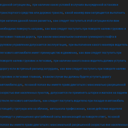
,
в данной ситуации вы
при наличии каких условий в случаях вынужденной остановки
,
транспортного средства или дорожно транспо
какой маневр вам запрещается выполнить
,
при наличии данной линии разметки
как следует поступить в этой ситуации если вам
,
необходимо повернуть направо
как вам следует поступить при повороте налево грузовик и
,
легковая главная дорога
при каком максимальном значении суммарного люфта в
,
рулевом управлении допускается эксплуатация
при выполнении какого маневра водитель
,
легкового автомобиля имеет преимущество в движении
как вам следует поступить при
,
повороте налево грузовик и легковая
при наличии какого знака водитель должен уступить
,
дорогу если встречный разъезд затруднен
как вам следует поступить при повороте налево
,
грузовик и легковая главная
в каком случае вы должны будете уступить дорогу
,
автомобилю дпс
по какой полосе вы имеете право двигаться с максимально разрешенной
,
скоростью вне населенных пунктов
допускается ли применять шторки и жалюзи на заднем
,
стекле легкового автомобиля
как следует поступить водителю при посадке в автомобиль
,
,
стоящий у тротуара или на обочине
автошкола профессионал
какие действия водителя
,
приведут к уменьшению центробежной силы возникающей на повороте ответ
по какой
полосе вы имеете право двигаться с максимальной разрешенной скоростью вне населенных