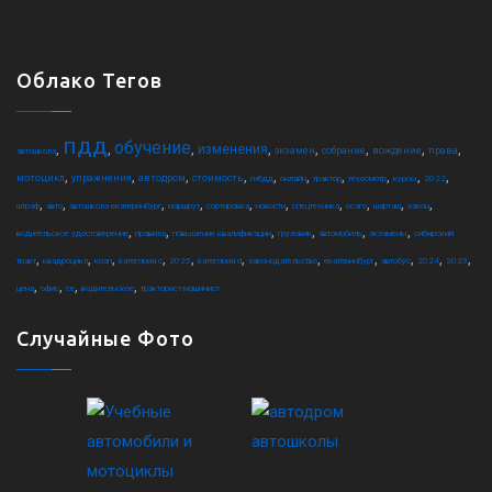
Облако Тегов
пдд
обучение
,
,
,
,
,
,
,
,
изменения
экзамен
собрание
вождение
права
автошкола
,
,
,
,
,
,
,
,
,
,
мотоцикл
упражнения
автодром
стоимость
гибдд
онлайн
трактор
техосмотр
курсы
2022
,
,
,
,
,
,
,
,
,
,
штраф
авто
автошкола екатеринбург
маршрут
сортировка
новости
спецтехника
осаго
шарташ
закон
,
,
,
,
,
,
водительское удостоверение
правила
повышение квалификации
грузовик
автомобиль
экзамены
сибирский
,
,
,
,
,
,
,
,
,
,
,
тракт
квадроцикл
коап
категория c
2025
категория d
законодательство
екатеринбург
автобус
2024
2023
,
,
,
,
цена
офис
ce
водительское
тракторист-машинист
Случайные Фото