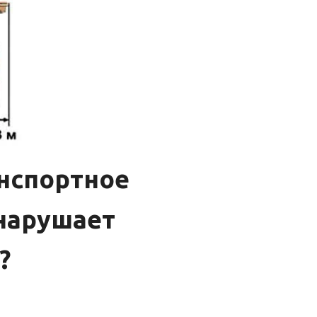
нспортное
 нарушает
?