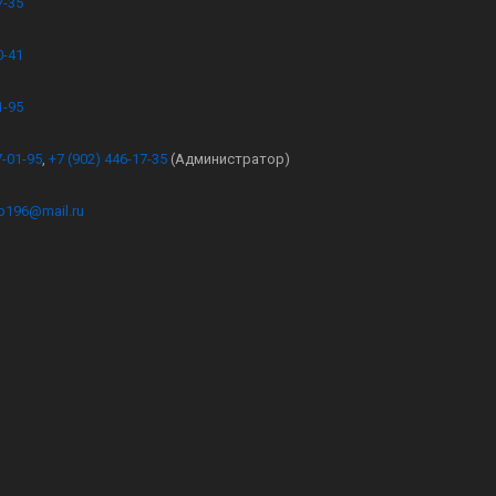
7-35
0-41
1-95
7-01-95
,
+7 (902) 446-17-35
(Администратор)
kb196@mail.ru