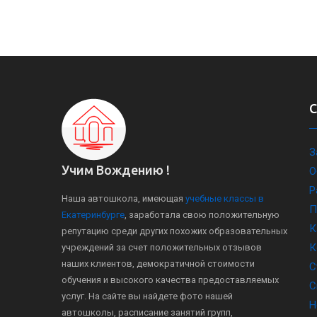
З
Учим Вождению !
О
Р
Наша автошкола, имеющая
учебные классы в
П
Екатеринбурге
, заработала свою положительную
К
репутацию среди других похожих образовательных
К
учреждений за счет положительных отзывов
наших клиентов, демократичной стоимости
С
обучения и высокого качества предоставляемых
С
услуг. На сайте вы найдете фото нашей
Н
автошколы, расписание занятий групп,