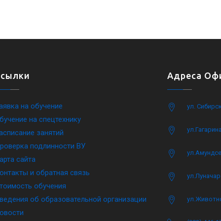
Ссылки
Адреса Офи
аявка на обучение
ул. Сибирс
бучение на спецтехнику
ул.Гагарина
асписание занятий
роверка подлинности ВУ
ул.Амундсе
арта сайта
онтакты и обратная связь
ул.Луначар
тоимость обучения
ведения об образовательной организации
ул.Животн
овости