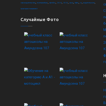
,
,
,
,
,
,
,
,
,
законодательство
екатеринбург
автобус
2024
2023
цена
офис
ce
водительское
с
тракторист-машинист
С
п
Случайные Фото
б
М
п
2
К
ф
г
Н
г
В