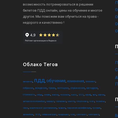
П
возможность потренироваться в решении
О
билетов ПДД онлайн, цены на обучение и многое
другое. Мы поможем вам обучиться на права -
О
недорого и качественно !
О
О
П
Облако Тегов
С
д
пдд
обучение
,
,
,
,
,
изменения
экзамен
автошкола
П
,
,
,
,
,
,
собрание
вождение
права
мотоцикл
упражнения
автодром
,
,
,
,
,
,
,
,
,
,
стоимость
гибдд
онлайн
трактор
техосмотр
курсы
2022
штраф
авто
шарташ
,
,
,
,
,
,
,
автошкола екатеринбург
маршрут
сортировка
новости
спецтехника
осаго
экзамены
,
,
,
,
,
закон
водительское удостоверение
правила
повышение квалификации
грузовик
,
,
,
,
,
,
,
автомобиль
2025
сибирский тракт
квадроцикл
коап
категория c
категория d
В