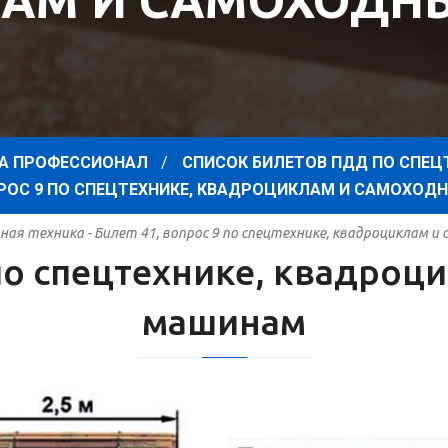
АМ И САМОХОД
А ПРОФЕССИОНАЛ
СПИСОК БИЛЕТОВ ПДД ПО СПЕЦ
ОПРОС 9 ПО СПЕЦТЕХНИКЕ, КВАДРОЦИКЛАМ И САМОХО
ая техника - Билет 41, вопрос 9 по спецтехнике, квадроциклам 
 по спецтехнике, квадро
машинам