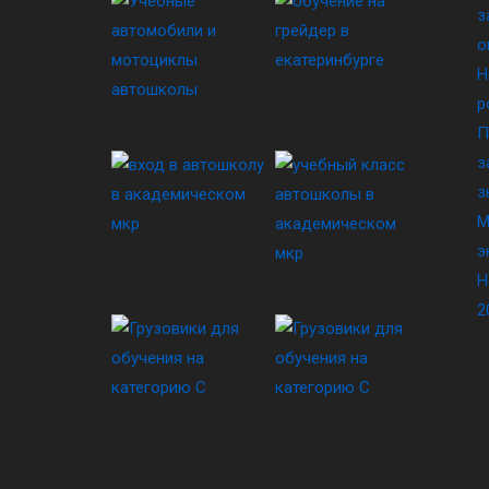
з
о
Н
р
П
з
з
М
э
Н
2