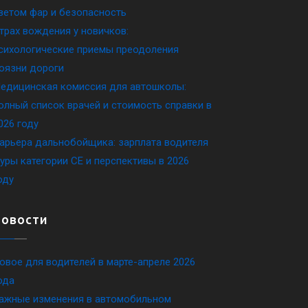
ветом фар и безопасность
трах вождения у новичков:
сихологические приемы преодоления
оязни дороги
едицинская комиссия для автошколы:
олный список врачей и стоимость справки в
026 году
арьера дальнобойщика: зарплата водителя
уры категории CE и перспективы в 2026
оду
Новости
овое для водителей в марте-апреле 2026
ода
ажные изменения в автомобильном