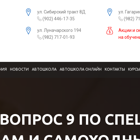
ул. Сибирский тракт 8Д
ул. Гагари
(902) 446-17-35
(982) 7
ул. Луначарского 194
Акции и с
(982) 717-01-93
на обучен
НИЯ
НОВОСТИ
АВТОШКОЛА
АВТОШКОЛА ОНЛАЙН
КОНТАКТЫ
КУРС
 ВОПРОС 9 ПО СП