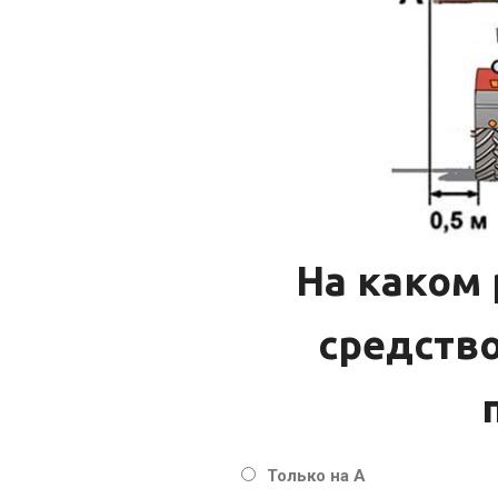
На каком
средство
Только на А