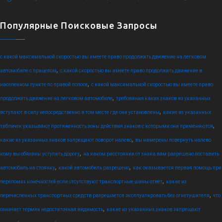
Популярные Поисковые Запросы
с какой максимальной скоростью вы имеете право продолжить движение на легковом
,
автомобиле с прицепом
с какой скоростью вы имеете право продолжить движение в
,
населенном пункте по правой полосе
с какой максимальной скоростью вы имеете право
,
продолжить движение на легковом автомобиле
требования каких знаков из указанных
,
вступают в силу непосредственно в том месте где они установлены
какие из указанных
,
табличек указывают протяженность зоны действия знаков с которыми они применяются
,
какие из указанных знаков запрещают поворот налево
вы намерены повернуть налево
,
кому вы обязаны уступить дорогу
на каком расстоянии от знака вам разрешено поставить
,
,
автомобиль на стоянку
какой автомобиль разрешено
как оказывается первая помощь при
,
переломах конечностей если отсутствуют транспортные шины ответ
какие из
,
перечисленных транспортных средств разрешается эксплуатировать без огнетушителя
что
,
означает термин недостаточная видимость
какие из указанных знаков запрещают