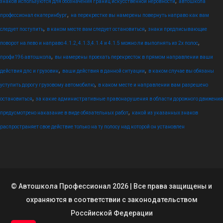
,
знаков используются для обозначения границ искусственной неровности
автошкола
,
профессионал екатеринбург
на перекрестке вы намерены повернуть направо как вам
,
,
следует поступить
в каком месте вам следует остановиться
знаки предписывающие
,
поворот на лево и направо 4.1.2, 4.1.3,4.1.4 и 4.1.5 можно ли выполнять из 2х полос
,
профи196 автошкола
вы намерены проехать перекресток в прямом направлении ваши
,
,
действия дпс и грузовик
ваши действия в данной ситуации
в каком случае вы обязаны
,
уступить дорогу грузовому автомобилю
в каком месте и направлении вам разрешено
,
остановиться
за какие административные правонарушения в области дорожного движения
,
предусмотрено наказание в виде обязательных работ
какой из указанных знаков
распространяет свое действие только на ту полосу над которой он установлен
© Автошкола Профессионал 2026 | Все права защищены и
охраняются в соответствии с законодательством
Россйиской Федерации