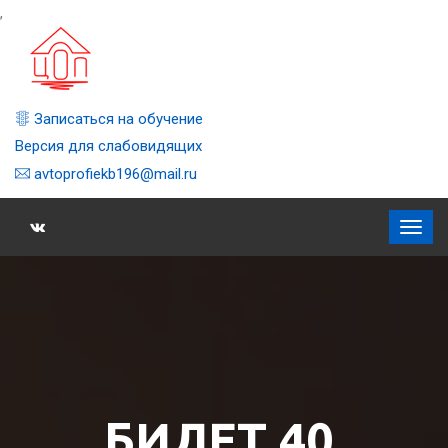
,
Записаться на обучение
Версия для слабовидящих
avtoprofiekb196@mail.ru
БИЛЕТ 40,