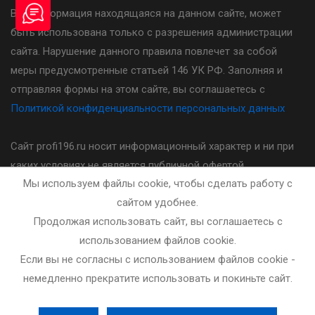
Вся информация находящаяся на данном сайте, может
быть использована только с разрешения администрации
сайта. Нарушение данного правила повлечет за собой
меры предусмотренные статьей 146 УК РФ. Заполняя и
отправляя формы на этом сайте, вы соглашаетесь с
Политикой конфиденциальности персональных данных
Сайт profi196.ru носит информационный характер и ни при
каких условиях не является публичной офертой,
Мы используем файлы cookie, чтобы сделать работу с
определяемой положениями статьи 437(2) Гражданского
сайтом удобнее.
кодекса Российской Федерации. Стоимость, порядок и
Продолжая использовать сайт, вы соглашаетесь с
другие условия предоставления услуг указанных на сайте
использованием файлов cookie.
необходимо уточнять у администратора автошколы.
Если вы не согласны с использованием файлов cookie -
немедленно прекратите использовать и покиньте сайт.
Разработка и сопровождение сайта - bleaksoft.ru