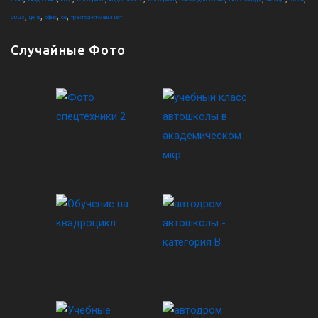
,
,
,
,
2023
цена
офис
ce
тракторист-машинист
Случайные Фото