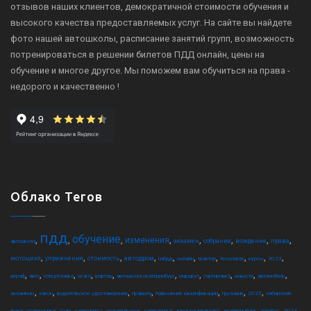
отзывов наших клиентов, демократичной стоимости обучения и
высокого качества предоставляемых услуг. На сайте вы найдете
фото нашей автошколы, расписание занятий групп, возможность
потренироваться в решении билетов ПДД онлайн, цены на
обучение и многое другое. Мы поможем вам обучиться на права -
недорого и качественно !
Облако Тегов
пдд
обучение
,
,
,
,
,
,
,
,
изменения
экзамен
собрание
вождение
права
автошкола
,
,
,
,
,
,
,
,
,
,
мотоцикл
упражнения
стоимость
автодром
гибдд
онлайн
трактор
техосмотр
курсы
2022
,
,
,
,
,
,
,
,
,
,
штраф
авто
спецтехника
осаго
шарташ
автошкола екатеринбург
маршрут
сортировка
новости
автомобиль
,
,
,
,
,
,
,
экзамены
закон
водительское удостоверение
правила
повышение квалификации
грузовик
2025
сибирский
,
,
,
,
,
,
,
,
,
,
тракт
квадроцикл
коап
категория c
водительское
категория d
законодательство
екатеринбург
автобус
2024