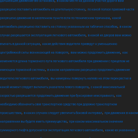
,
дальнейшее движение без остановки
в каком месте на данном участке дороги вам
,
разрешено поставить автомобиль на длительную стоянку
по какой полосе проезжей части
,
разрешено движение в населенном пункте если по техническим причинам
какой
,
автомобиль разрешено поставить на стоянку указанным на табличке способом
в каком
,
случае разрешается эксплуатация легкового автомобиля
в какой из дворов вам можно
,
въехать в данной ситуации
какие действия водителя приведут к уменьшению
,
,
центробежной силы возникающей на повороте
вам можно продолжить движение
как
изменяется длина тормозного пути легкового автомобиля при движении с прицепом не
,
имеющим тормозной системы
в каком направлении разрешено продолжить движение
,
водителю легкового автомобиля
вы намерены повернуть налево на этом перекрестке в
,
какой момент следует включить указатели левого поворота
с какой максимальной
,
скоростью разрешается продолжить движение при буксировке неисправного
как
необходимо обозначить свое транспортное средство при дорожно транспортном
,
,
происшествии
в каких случаях следует увеличить боковой интервал
при движении в каком
,
направлении вы будете иметь преимущество
при каком максимальном значении
,
суммарного люфта допускается эксплуатация легкового автомобиля
какие из указанных