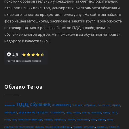
похожих образовательных учреждений за счет положительных
отзывов наших клиентов, демократичной стоимости обучения и
высокого качества предоставляемых услуг. На сайте вы найдете
фото нашей автошколы, расписание занятий групп, возможность
потренироваться в решении билетов ПДД онлайн, цены на
обучение и многое другое. Мы поможем вам обучиться на права -
недорого и качественно !
Облако Тегов
пдд
обучение
,
,
,
,
,
,
,
,
изменения
экзамен
собрание
вождение
права
автошкола
,
,
,
,
,
,
,
,
,
,
мотоцикл
упражнения
автодром
стоимость
гибдд
онлайн
трактор
техосмотр
курсы
2022
,
,
,
,
,
,
,
,
,
,
штраф
авто
автошкола екатеринбург
маршрут
сортировка
новости
спецтехника
осаго
шарташ
закон
,
,
,
,
,
,
водительское удостоверение
правила
повышение квалификации
грузовик
автомобиль
экзамены
сибирский