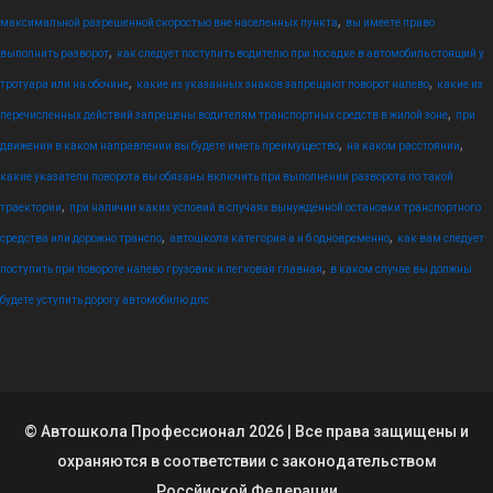
,
максимальной разрешенной скоростью вне населенных пункта
вы имеете право
,
выполнить разворот
как следует поступить водителю при посадке в автомобиль стоящий у
,
,
тротуара или на обочине
какие из указанных знаков запрещают поворот налево
какие из
,
перечисленных действий запрещены водителям транспортных средств в жилой зоне
при
,
,
движении в каком направлении вы будете иметь преимущество
на каком расстоянии
какие указатели поворота вы обязаны включить при выполнении разворота по такой
,
траектории
при наличии каких условий в случаях вынужденной остановки транспортного
,
,
средства или дорожно транспо
автошкола категория а и б одновременно
как вам следует
,
поступить при повороте налево грузовик и легковая главная
в каком случае вы должны
будете уступить дорогу автомобилю дпс
© Автошкола Профессионал 2026 | Все права защищены и
охраняются в соответствии с законодательством
Россйиской Федерации