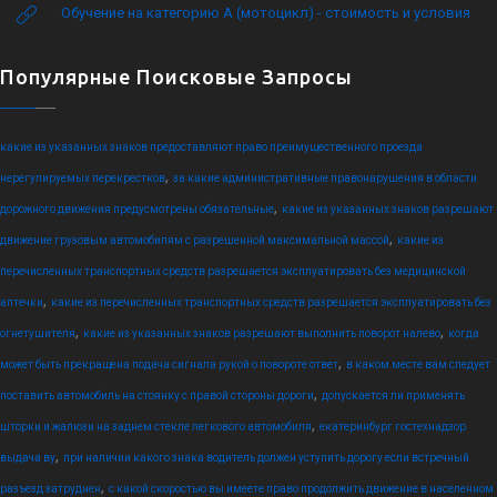
Обучение на категорию А (мотоцикл) - стоимость и условия
Популярные Поисковые Запросы
какие из указанных знаков предоставляют право преимущественного проезда
,
нерегулируемых перекрестков
за какие административные правонарушения в области
,
дорожного движения предусмотрены обязательные
какие из указанных знаков разрешают
,
движение грузовым автомобилям с разрешенной максимальной массой
какие из
перечисленных транспортных средств разрешается эксплуатировать без медицинской
,
аптечки
какие из перечисленных транспортных средств разрешается эксплуатировать без
,
,
огнетушителя
какие из указанных знаков разрешают выполнить поворот налево
когда
,
может быть прекращена подача сигнала рукой о повороте ответ
в каком месте вам следует
,
поставить автомобиль на стоянку с правой стороны дороги
допускается ли применять
,
шторки и жалюзи на заднем стекле легкового автомобиля
екатеринбург гостехнадзор
,
выдача ву
при наличии какого знака водитель должен уступить дорогу если встречный
,
разъезд затруднен
с какой скоростью вы имеете право продолжить движение в населенном