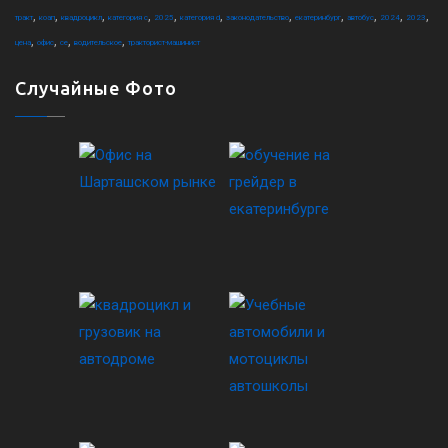
,
,
,
,
,
,
,
,
,
,
,
тракт
коап
квадроцикл
категория c
2025
категория d
законодательство
екатеринбург
автобус
2024
2023
,
,
,
,
цена
офис
ce
водительское
тракторист-машинист
Случайные Фото