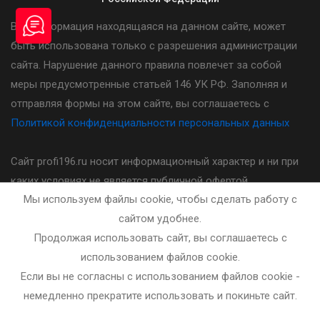
Вся информация находящаяся на данном сайте, может
быть использована только с разрешения администрации
сайта. Нарушение данного правила повлечет за собой
меры предусмотренные статьей 146 УК РФ. Заполняя и
отправляя формы на этом сайте, вы соглашаетесь с
Политикой конфиденциальности персональных данных
Сайт profi196.ru носит информационный характер и ни при
каких условиях не является публичной офертой,
Мы используем файлы cookie, чтобы сделать работу с
определяемой положениями статьи 437(2) Гражданского
сайтом удобнее.
кодекса Российской Федерации. Стоимость, порядок и
Продолжая использовать сайт, вы соглашаетесь с
другие условия предоставления услуг указанных на сайте
использованием файлов cookie.
необходимо уточнять у администратора автошколы.
Если вы не согласны с использованием файлов cookie -
немедленно прекратите использовать и покиньте сайт.
Разработка и сопровождение сайта - bleaksoft.ru