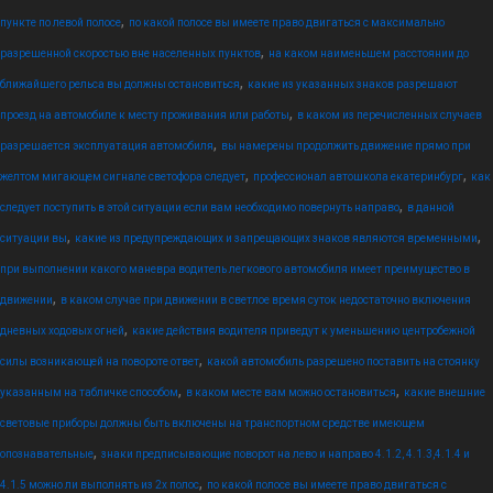
,
пункте по левой полосе
по какой полосе вы имеете право двигаться с максимально
,
разрешенной скоростью вне населенных пунктов
на каком наименьшем расстоянии до
,
ближайшего рельса вы должны остановиться
какие из указанных знаков разрешают
,
проезд на автомобиле к месту проживания или работы
в каком из перечисленных случаев
,
разрешается эксплуатация автомобиля
вы намерены продолжить движение прямо при
,
,
желтом мигающем сигнале светофора следует
профессионал автошкола екатеринбург
как
,
следует поступить в этой ситуации если вам необходимо повернуть направо
в данной
,
,
ситуации вы
какие из предупреждающих и запрещающих знаков являются временными
при выполнении какого маневра водитель легкового автомобиля имеет преимущество в
,
движении
в каком случае при движении в светлое время суток недостаточно включения
,
дневных ходовых огней
какие действия водителя приведут к уменьшению центробежной
,
силы возникающей на повороте ответ
какой автомобиль разрешено поставить на стоянку
,
,
указанным на табличке способом
в каком месте вам можно остановиться
какие внешние
световые приборы должны быть включены на транспортном средстве имеющем
,
опознавательные
знаки предписывающие поворот на лево и направо 4.1.2, 4.1.3,4.1.4 и
,
4.1.5 можно ли выполнять из 2х полос
по какой полосе вы имеете право двигаться с