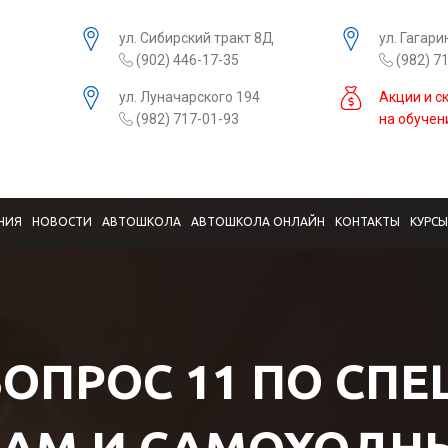
ул. Сибирский тракт 8Д
ул. Гагари
(902) 446-17-35
(982) 7
ул. Луначарского 194
Акции и с
(982) 717-01-93
на обучен
НИЯ
НОВОСТИ
АВТОШКОЛА
АВТОШКОЛА ОНЛАЙН
КОНТАКТЫ
КУРС
ВОПРОС 11 ПО СП