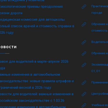
сихологические приемы преодоления
Практическ
оязни дороги
городе
едицинская комиссия для автошколы:
Обучение н
олный список врачей и стоимость справки в
стоимость 
026 году
Водительск
Новости
Обучение н
овое для водителей в марте-апреле 2026
Экзаменаци
ода
C1, D1
ажные изменения в автомобильном
аконодательстве: новые правила штрафов и
Применение
граничений весной в 2026 году
овости для водителей: важные изменения в
Центробеж
оссийском законодательстве c 1.03.26
Учебные м
оследние изменения в автомобильном