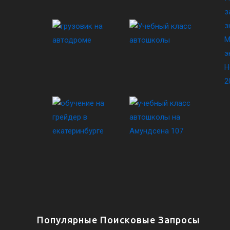
з
з
М
э
Н
2
Популярные Поисковые Запросы