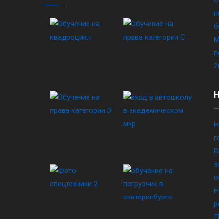
п
б
М
п
2
Н
г
В
з
о
Н
р
П