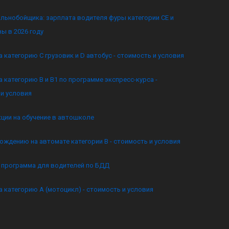
льнобойщика: зарплата водителя фуры категории CE и
ы в 2026 году
а категорию C грузовик и D автобус - стоимость и условия
а категорию B и B1 по программе экспресс-курса -
и условия
кции на обучение в автошколе
ождению на автомате категории B - стоимость и условия
я программа для водителей по БДД
а категорию А (мотоцикл) - стоимость и условия