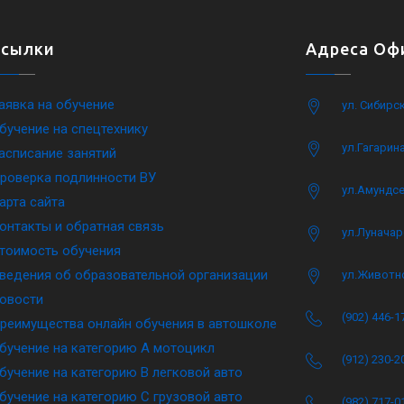
Ссылки
Адреса Офи
аявка на обучение
ул. Сибирс
бучение на спецтехнику
ул.Гагарина
асписание занятий
роверка подлинности ВУ
ул.Амундсе
арта сайта
онтакты и обратная связь
ул.Луначар
тоимость обучения
ведения об образовательной организации
ул.Животн
овости
(902) 446-1
реимущества онлайн обучения в автошколе
бучение на категорию A мотоцикл
(912) 230-2
бучение на категорию B легковой авто
бучение на категорию C грузовой авто
(982) 717-0