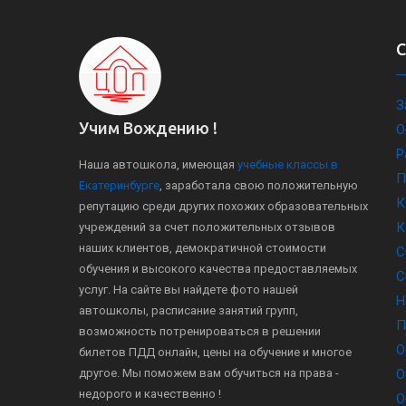
З
Учим Вождению !
О
Р
Наша автошкола, имеющая
учебные классы в
П
Екатеринбурге
, заработала свою положительную
К
репутацию среди других похожих образовательных
К
учреждений за счет положительных отзывов
наших клиентов, демократичной стоимости
С
обучения и высокого качества предоставляемых
С
услуг. На сайте вы найдете фото нашей
Н
автошколы, расписание занятий групп,
П
возможность потренироваться в решении
О
билетов ПДД онлайн, цены на обучение и многое
другое. Мы поможем вам обучиться на права -
О
недорого и качественно !
О