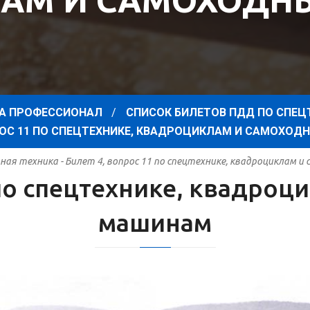
АМ И САМОХОД
А ПРОФЕССИОНАЛ
СПИСОК БИЛЕТОВ ПДД ПО СПЕЦ
ПРОС 11 ПО СПЕЦТЕХНИКЕ, КВАДРОЦИКЛАМ И САМОХО
ая техника - Билет 4, вопрос 11 по спецтехнике, квадроциклам 
 по спецтехнике, квадро
машинам