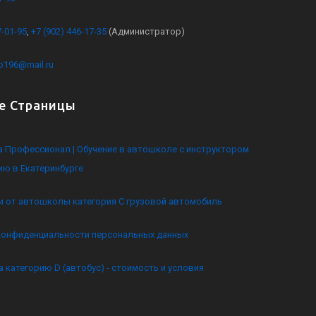
7-01-95
,
+7 (902) 446-17-35
(Администратор)
kb196@mail.ru
е Страницы
 Профессионал | Обучение в автошколе с инструктором
ию в Екатеринбурге
и от автошколы категория C грузовой автомобиль
конфиденциальности персональных данных
а категорию D (автобус) - стоимость и условия