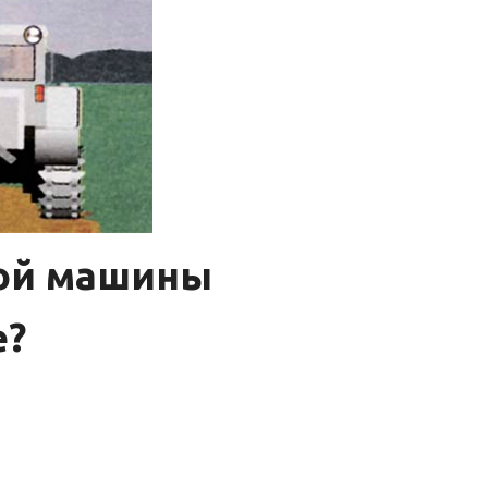
ной машины
е?