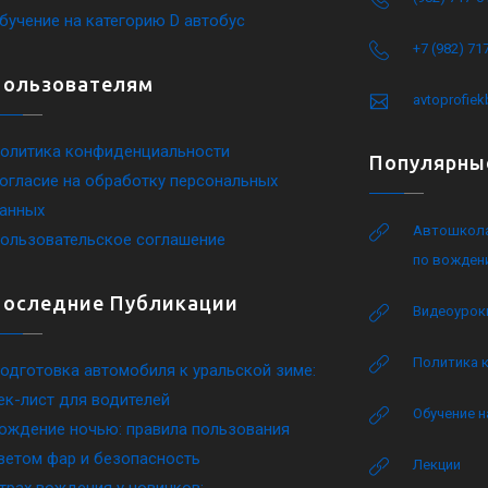
бучение на категорию D автобус
+7 (982) 71
Пользователям
avtoprofie
олитика конфиденциальности
Популярны
огласие на обработку персональных
анных
Автошкола
ользовательское соглашение
по вожден
Последние Публикации
Видеоурок
Политика 
одготовка автомобиля к уральской зиме:
ек-лист для водителей
Обучение н
ождение ночью: правила пользования
ветом фар и безопасность
Лекции
трах вождения у новичков: