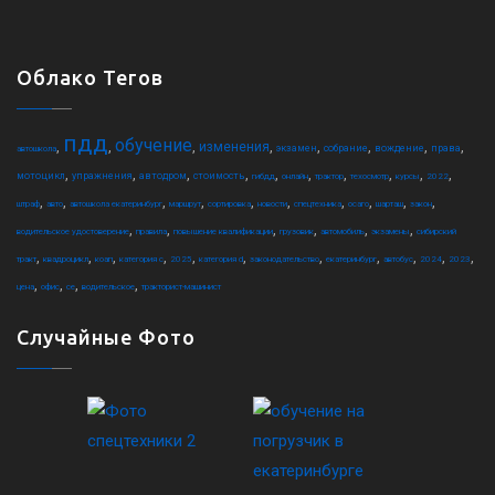
Облако Тегов
пдд
обучение
,
,
,
,
,
,
,
,
изменения
экзамен
собрание
вождение
права
автошкола
,
,
,
,
,
,
,
,
,
,
мотоцикл
упражнения
автодром
стоимость
гибдд
онлайн
трактор
техосмотр
курсы
2022
,
,
,
,
,
,
,
,
,
,
штраф
авто
автошкола екатеринбург
маршрут
сортировка
новости
спецтехника
осаго
шарташ
закон
,
,
,
,
,
,
водительское удостоверение
правила
повышение квалификации
грузовик
автомобиль
экзамены
сибирский
,
,
,
,
,
,
,
,
,
,
,
тракт
квадроцикл
коап
категория c
2025
категория d
законодательство
екатеринбург
автобус
2024
2023
,
,
,
,
цена
офис
ce
водительское
тракторист-машинист
Случайные Фото