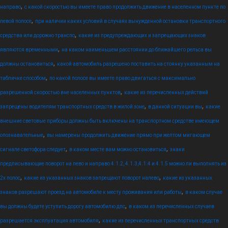
,
направо
с какой скоростью вы имеете право продолжить движение в населенном пункте по
,
левой полосе
при наличии каких условий в случаях вынужденной остановки транспортного
,
средства или дорожно транспо
какие из предупреждающих и запрещающих знаков
,
являются временными
на каком наименьшем расстоянии до ближайшего рельса вы
,
должны остановиться
какой автомобиль разрешено поставить на стоянку указанным на
,
табличке способом
по какой полосе вы имеете право двигаться с максимально
,
разрешенной скоростью вне населенных пунктов
какие из перечисленных действий
,
,
запрещены водителям транспортных средств в жилой зоне
в данной ситуации вы
какие
внешние световые приборы должны быть включены на транспортном средстве имеющем
,
опознавательные
вы намерены продолжить движение прямо при желтом мигающем
,
,
сигнале светофора следует
в каком месте вам можно остановиться
знаки
предписывающие поворот на лево и направо 4.1.2, 4.1.3,4.1.4 и 4.1.5 можно ли выполнять из
,
,
2х полос
какие из указанных знаков запрещают поворот налево
какие из указанных
,
знаков разрешают проезд на автомобиле к месту проживания или работы
в каком случае
,
вы должны будете уступить дорогу автомобилю дпс
в каком из перечисленных случаев
,
разрешается эксплуатация автомобиля
какие из перечисленных транспортных средств