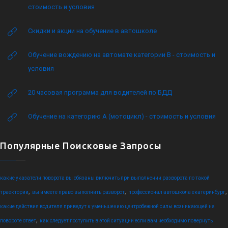
стоимость и условия
Скидки и акции на обучение в автошколе
Обучение вождению на автомате категории B - стоимость и
условия
20 часовая программа для водителей по БДД
Обучение на категорию А (мотоцикл) - стоимость и условия
Популярные Поисковые Запросы
какие указатели поворота вы обязаны включить при выполнении разворота по такой
,
,
,
траектории
вы имеете право выполнить разворот
профессионал автошкола екатеринбург
какие действия водителя приведут к уменьшению центробежной силы возникающей на
,
повороте ответ
как следует поступить в этой ситуации если вам необходимо повернуть