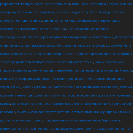
,
,
разрешается эксплуатировать без огнетушителя
автошкола категория а и б одновременно
,
екатеринбург гостехнадзор выдача ву
как вам следует поступить при повороте налево
,
грузовик и легковая главная
при выполнении какого маневра водитель легкового
,
автомобиля имеет преимущество в движении
за какие административные
,
правонарушения в области дорожного движения предусмотрены обязательные
допускается
,
ли применять шторки и жалюзи на заднем стекле легкового автомобиля
когда может быть
,
прекращена подача сигнала рукой о повороте ответ
какие из перечисленных транспортных
,
средств разрешается эксплуатировать без медицинской аптечки
какие из указанных
,
знаков разрешают движение грузовым автомобилям с разрешенной максимальной массой
в каком случае при движении в светлое время суток недостаточно включения дневных
,
,
ходовых огней
какие из указанных знаков разрешают выполнить поворот налево
по какой
полосе вы имеете право двигаться с максимальной разрешенной скоростью вне населенных
,
пункта
как следует поступить водителю при посадке в автомобиль стоящий у тротуара или
,
на обочине
в каком месте вам следует поставить автомобиль на стоянку с правой стороны
,
,
дороги
на каком расстоянии
при движении в каком направлении вы будете иметь
,
преимущество
при наличии какого знака водитель должен уступить дорогу если встречный