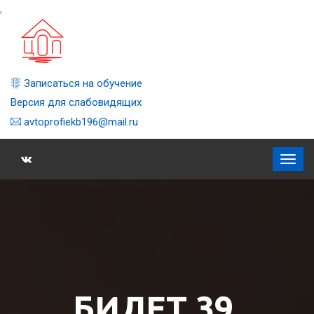
,
Записаться на обучение
Версия для слабовидящих
avtoprofiekb196@mail.ru
БИЛЕТ 39,