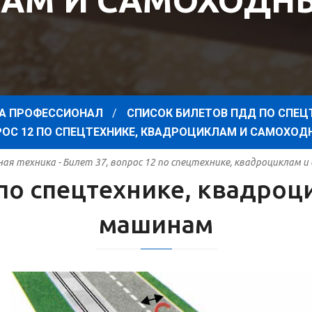
АМ И САМОХОД
А ПРОФЕССИОНАЛ
СПИСОК БИЛЕТОВ ПДД ПО СПЕЦ
ПРОС 12 ПО СПЕЦТЕХНИКЕ, КВАДРОЦИКЛАМ И САМОХ
я техника - Билет 37, вопрос 12 по спецтехнике, квадроциклам
2 по спецтехнике, квадро
машинам