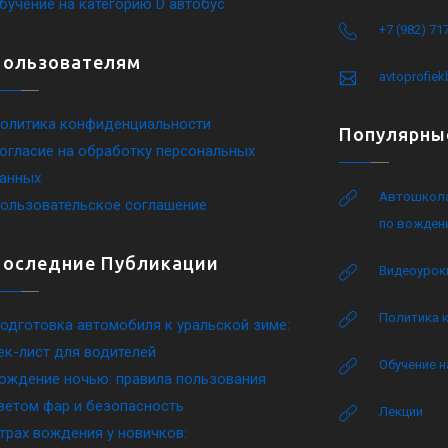
бучение на категорию D автобус
+7 (982) 71
Пользователям
avtoprofie
олитика конфиденциальности
Популярны
огласие на обработку персональных
анных
Автошкола
ользовательское соглашение
по вожден
Последние Публикации
Видеоурок
Политика 
одготовка автомобиля к уральской зиме:
ек-лист для водителей
Обучение н
ождение ночью: правила пользования
ветом фар и безопасность
Лекции
трах вождения у новичков: