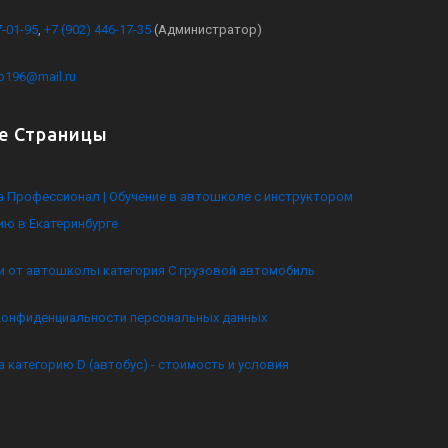
7-01-95
,
+7 (902) 446-17-35
(Администратор)
kb196@mail.ru
е Страницы
 Профессионал | Обучение в автошколе с инструктором
ию в Екатеринбурге
и от автошколы категория C грузовой автомобиль
конфиденциальности персональных данных
а категорию D (автобус) - стоимость и условия