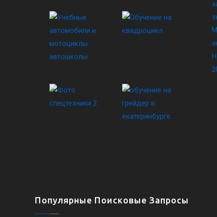
з
з
М
э
Н
2
Популярные Поисковые Запросы