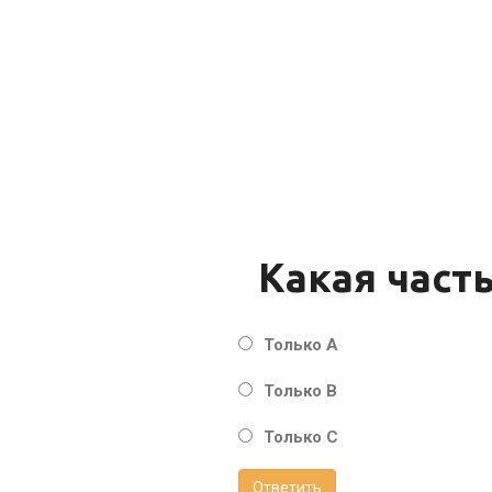
Какая част
Только А
Только В
Только С
Ответить