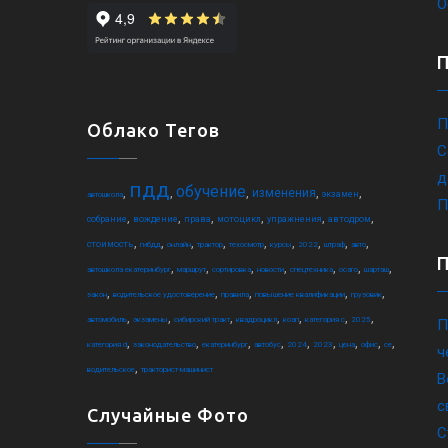
О
П
Облако Тегов
С
д
пдд
обучение
,
,
,
,
,
изменения
экзамен
автошкола
П
,
,
,
,
,
,
собрание
вождение
права
мотоцикл
упражнения
автодром
,
,
,
,
,
,
,
,
,
стоимость
гибдд
онлайн
трактор
техосмотр
курсы
2022
штраф
авто
,
,
,
,
,
,
,
автошкола екатеринбург
маршрут
сортировка
новости
спецтехника
осаго
шарташ
,
,
,
,
,
закон
водительское удостоверение
правила
повышение квалификации
грузовик
,
,
,
,
,
,
,
автомобиль
экзамены
сибирский тракт
квадроцикл
коап
категория c
2025
П
,
,
,
,
,
,
,
,
,
категория d
законодательство
екатеринбург
автобус
2024
2023
цена
офис
ce
ч
,
водительское
тракторист-машинист
В
с
Случайные Фото
С