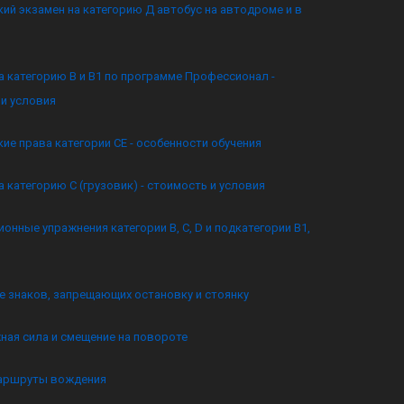
ий экзамен на категорию Д автобус на автодроме и в
а категорию B и B1 по программе Профессионал -
и условия
ие права категории CE - особенности обучения
а категорию C (грузовик) - стоимость и условия
онные упражнения категории B, C, D и подкатегории B1,
 знаков, запрещающих остановку и стоянку
ная сила и смещение на повороте
аршруты вождения