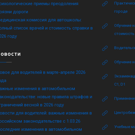
сихологические приемы преодоления
Практическ
оязни дороги
городе
едицинская комиссия для автошколы:
Обучение н
олный список врачей и стоимость справки в
стоимость 
026 году
Водительск
Новости
Обучение н
овое для водителей в марте-апреле 2026
Экзаменаци
ода
C1, D1
ажные изменения в автомобильном
аконодательстве: новые правила штрафов и
Применение
граничений весной в 2026 году
овости для водителей: важные изменения в
Центробеж
оссийском законодательстве c 1.03.26
Учебные м
оследние изменения в автомобильном