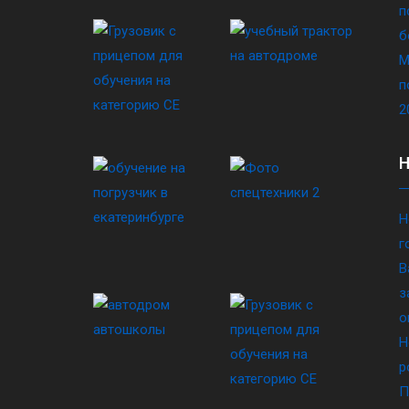
п
б
М
п
2
Н
г
В
з
о
Н
р
П