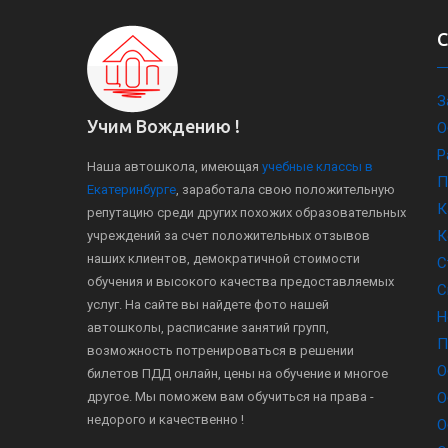
З
Учим Вождению !
О
Р
Наша автошкола, имеющая
учебные классы в
П
Екатеринбурге
, заработала свою положительную
К
репутацию среди других похожих образовательных
К
учреждений за счет положительных отзывов
наших клиентов, демократичной стоимости
С
обучения и высокого качества предоставляемых
С
услуг. На сайте вы найдете фото нашей
Н
автошколы, расписание занятий групп,
П
возможность потренироваться в решении
О
билетов ПДД онлайн, цены на обучение и многое
другое. Мы поможем вам обучиться на права -
О
недорого и качественно !
О