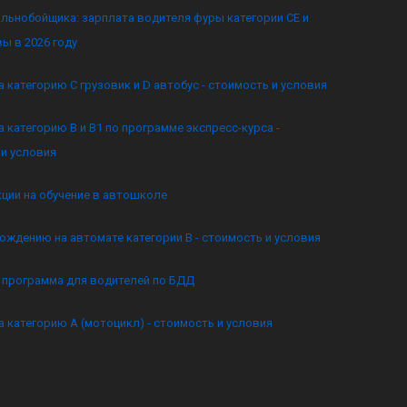
льнобойщика: зарплата водителя фуры категории CE и
ы в 2026 году
а категорию C грузовик и D автобус - стоимость и условия
а категорию B и B1 по программе экспресс-курса -
и условия
кции на обучение в автошколе
ождению на автомате категории B - стоимость и условия
я программа для водителей по БДД
а категорию А (мотоцикл) - стоимость и условия