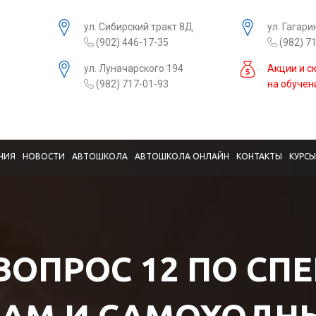
ул. Сибирский тракт 8Д
ул. Гагари
(902) 446-17-35
(982) 7
ул. Луначарского 194
Акции и с
(982) 717-01-93
на обучен
НИЯ
НОВОСТИ
АВТОШКОЛА
АВТОШКОЛА ОНЛАЙН
КОНТАКТЫ
КУРС
 ВОПРОС 12 ПО СП