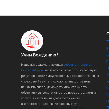
З
Учим Вождению !
О
Р
Наша автошкола, имеющая
учебные классы в
П
Екатеринбурге
, заработала свою положительную
К
репутацию среди других похожих образовательных
К
учреждений за счет положительных отзывов
наших клиентов, демократичной стоимости
С
обучения и высокого качества предоставляемых
С
услуг. На сайте вы найдете фото нашей
Н
автошколы, расписание занятий групп,
П