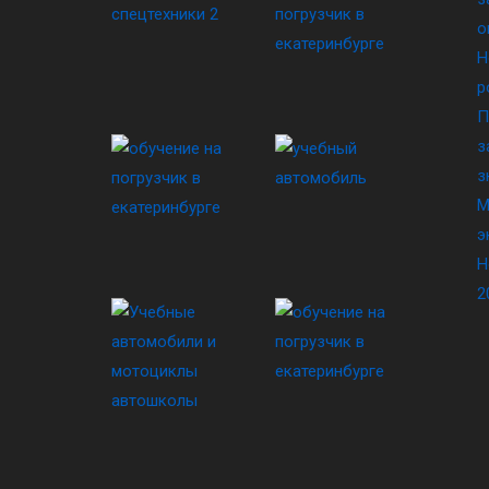
о
Н
р
П
з
з
М
э
Н
2