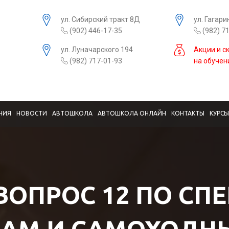
ул. Сибирский тракт 8Д
ул. Гагари
(902) 446-17-35
(982) 7
ул. Луначарского 194
Акции и с
(982) 717-01-93
на обучен
НИЯ
НОВОСТИ
АВТОШКОЛА
АВТОШКОЛА ОНЛАЙН
КОНТАКТЫ
КУРС
 ВОПРОС 12 ПО СП