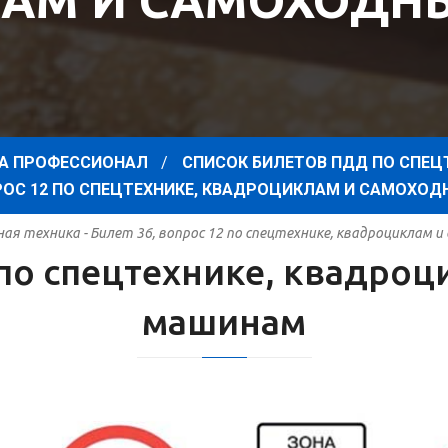
АМ И САМОХОД
А ПРОФЕССИОНАЛ
СПИСОК БИЛЕТОВ ПДД ПО СПЕЦ
ПРОС 12 ПО СПЕЦТЕХНИКЕ, КВАДРОЦИКЛАМ И САМОХ
я техника - Билет 36, вопрос 12 по спецтехнике, квадроциклам
2 по спецтехнике, квадро
машинам