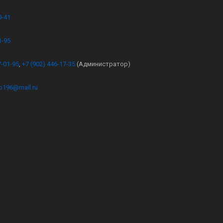
0-41
1-95
7-01-95
,
+7 (902) 446-17-35
(Администратор)
kb196@mail.ru