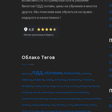
возможность потренироваться в решении
О
билетов ПДД онлайн, цены на обучение и многое
другое. Мы поможем вам обучиться на права -
О
недорого и качественно !
О
О
П
Облако Тегов
С
д
пдд
обучение
,
,
,
,
,
изменения
экзамен
автошкола
П
,
,
,
,
,
,
собрание
вождение
права
мотоцикл
упражнения
стоимость
,
,
,
,
,
,
,
,
,
,
автодром
онлайн
трактор
гибдд
курсы
2022
техосмотр
штраф
авто
маршрут
,
,
,
,
,
,
сортировка
новости
спецтехника
осаго
шарташ
автошкола екатеринбург
,
,
,
,
,
водительское удостоверение
правила
повышение квалификации
грузовик
автомобиль
,
,
,
,
,
,
,
,
экзамены
закон
квадроцикл
коап
категория c
2025
сибирский тракт
автобус
В
,
,
,
,
,
,
,
,
2024
2023
цена
офис
ce
водительское
категория d
законодательство