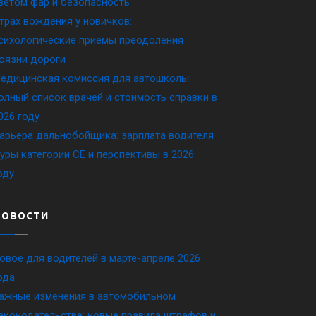
ветом фар и безопасность
трах вождения у новичков:
сихологические приемы преодоления
оязни дороги
едицинская комиссия для автошколы:
олный список врачей и стоимость справки в
026 году
арьера дальнобойщика: зарплата водителя
уры категории CE и перспективы в 2026
оду
Новости
овое для водителей в марте-апреле 2026
ода
ажные изменения в автомобильном
аконодательстве: новые правила штрафов и