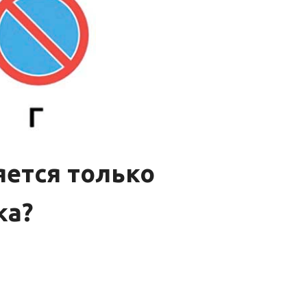
яется только
ка?