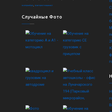
с
,
екатеринбург
тракторист-машинист
С
п
Случайные Фото
б
М
п
2
К
ф
г
Н
г
В
з