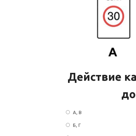
Действие ка
до
А, В
Б, Г