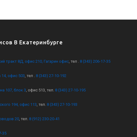
сов В Екатеринбурге
кий тракт 8Д, офис 210, Гагарин офис
, тел .
8 (343) 206-17-35
 14, офис 503
, тел .
8 (343) 27-10-192
на 107, блок 3
, офис 513, тел.
8 (343) 27-10-195
ского 194, офис 113
, тел.
8 (343) 27-10-193
оводов 20
, тел.
8 (912) 230-20-41
7-35