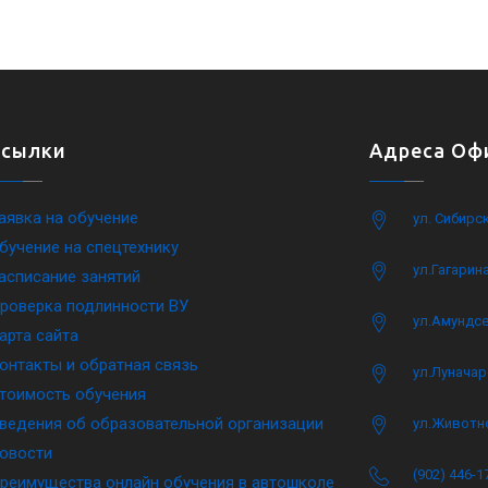
Ссылки
Адреса Офи
аявка на обучение
ул. Сибирс
бучение на спецтехнику
ул.Гагарина
асписание занятий
роверка подлинности ВУ
ул.Амундсе
арта сайта
онтакты и обратная связь
ул.Луначар
тоимость обучения
ведения об образовательной организации
ул.Животн
овости
(902) 446-1
реимущества онлайн обучения в автошколе