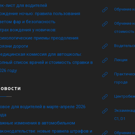
ек-лист для водителей
Обучение н
ождение ночью: правила пользования
ветом фар и безопасность
Обучение н
трах вождения у новичков:
стоимость 
сихологические приемы преодоления
оязни дороги
Водительск
едицинская комиссия для автошколы:
Лекции
олный список врачей и стоимость справки в
026 году
Практическ
городе
Новости
Центробеж
овое для водителей в марте-апреле 2026
Экзаменаци
ода
C1, D1
ажные изменения в автомобильном
аконодательстве: новые правила штрафов и
Обучение н