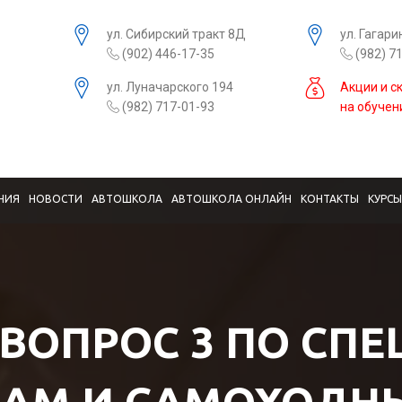
ул. Сибирский тракт 8Д
ул. Гагари
(902) 446-17-35
(982) 7
ул. Луначарского 194
Акции и с
(982) 717-01-93
на обучен
НИЯ
НОВОСТИ
АВТОШКОЛА
АВТОШКОЛА ОНЛАЙН
КОНТАКТЫ
КУРС
 ВОПРОС 3 ПО СП