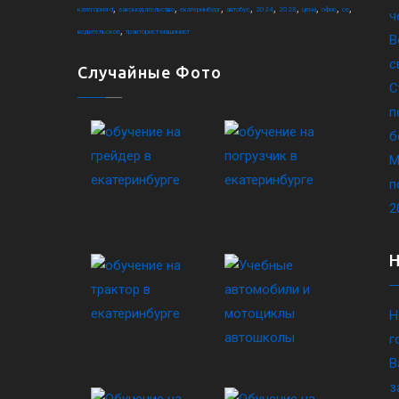
,
,
,
,
,
,
,
,
,
категория d
законодательство
екатеринбург
автобус
2024
2023
цена
офис
ce
ч
,
водительское
тракторист-машинист
В
с
Случайные Фото
С
п
б
М
п
2
Н
г
В
з