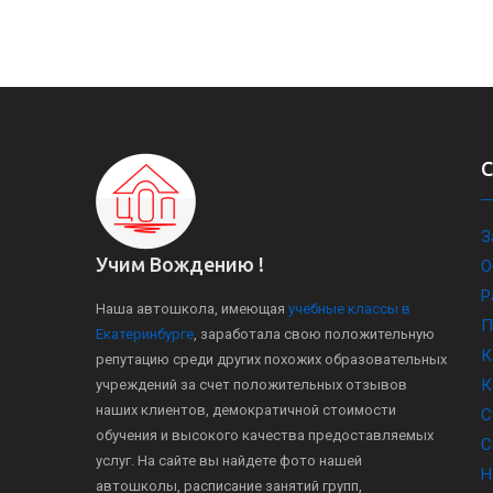
З
Учим Вождению !
О
Р
Наша автошкола, имеющая
учебные классы в
П
Екатеринбурге
, заработала свою положительную
К
репутацию среди других похожих образовательных
К
учреждений за счет положительных отзывов
наших клиентов, демократичной стоимости
С
обучения и высокого качества предоставляемых
С
услуг. На сайте вы найдете фото нашей
Н
автошколы, расписание занятий групп,