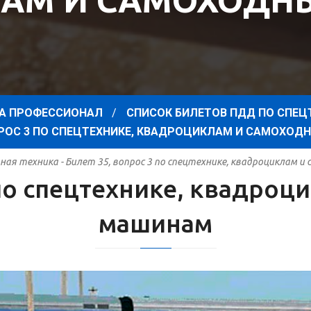
АМ И САМОХОД
А ПРОФЕССИОНАЛ
СПИСОК БИЛЕТОВ ПДД ПО СПЕЦ
ОПРОС 3 ПО СПЕЦТЕХНИКЕ, КВАДРОЦИКЛАМ И САМОХО
ая техника - Билет 35, вопрос 3 по спецтехнике, квадроциклам 
 по спецтехнике, квадро
машинам