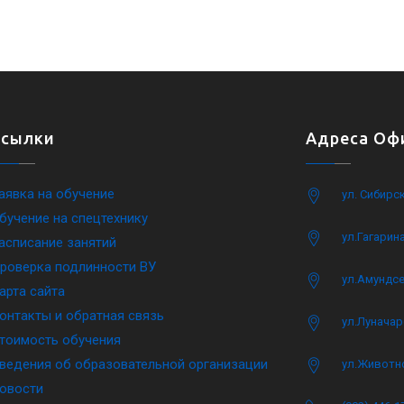
Ссылки
Адреса Офи
аявка на обучение
ул. Сибирс
бучение на спецтехнику
ул.Гагарина
асписание занятий
роверка подлинности ВУ
ул.Амундсе
арта сайта
онтакты и обратная связь
ул.Луначар
тоимость обучения
ведения об образовательной организации
ул.Животн
овости