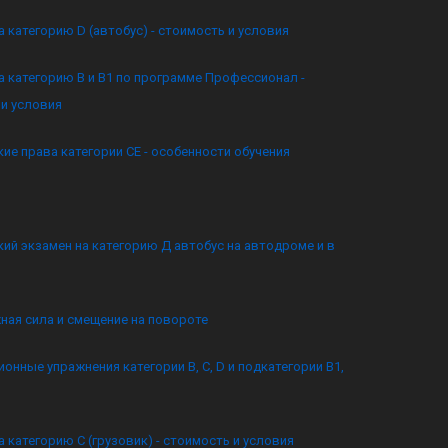
а категорию D (автобус) - стоимость и условия
а категорию B и B1 по программе Профессионал -
и условия
ие права категории CE - особенности обучения
ий экзамен на категорию Д автобус на автодроме и в
ная сила и смещение на повороте
онные упражнения категории B, C, D и подкатегории B1,
а категорию C (грузовик) - стоимость и условия