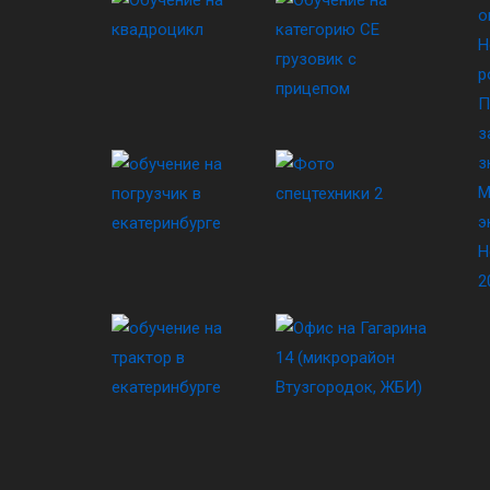
о
Н
р
П
з
з
М
э
Н
2