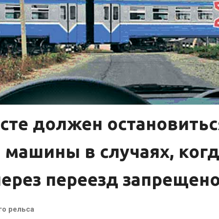
есте должен остановитьс
 машины в случаях, ког
через переезд запрещено
го рельса