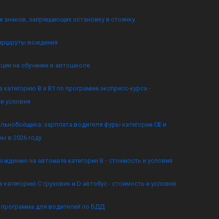
 знаков, запрещающих остановку и стоянку
аршруты вождения
кции на обучение в автошколе
а категорию B и B1 по программе экспресс-курса -
и условия
льнобойщика: зарплата водителя фуры категории CE и
ы в 2026 году
ождению на автомате категории B - стоимость и условия
а категорию C грузовик и D автобус - стоимость и условия
я программа для водителей по БДД