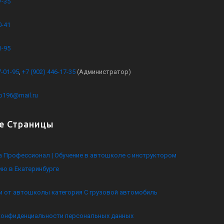
7-35
0-41
1-95
7-01-95
,
+7 (902) 446-17-35
(Администратор)
kb196@mail.ru
е Страницы
 Профессионал | Обучение в автошколе с инструктором
ию в Екатеринбурге
и от автошколы категория C грузовой автомобиль
конфиденциальности персональных данных