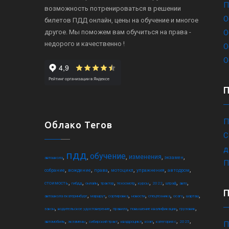
П
возможность потренироваться в решении
О
билетов ПДД онлайн, цены на обучение и многое
другое. Мы поможем вам обучиться на права -
О
недорого и качественно !
О
О
П
Облако Тегов
С
д
пдд
обучение
,
,
,
,
,
изменения
экзамен
автошкола
П
,
,
,
,
,
,
собрание
вождение
права
мотоцикл
упражнения
автодром
,
,
,
,
,
,
,
,
,
стоимость
гибдд
онлайн
трактор
техосмотр
курсы
2022
штраф
авто
,
,
,
,
,
,
,
автошкола екатеринбург
маршрут
сортировка
новости
спецтехника
осаго
шарташ
,
,
,
,
,
закон
водительское удостоверение
правила
повышение квалификации
грузовик
,
,
,
,
,
,
,
автомобиль
экзамены
сибирский тракт
квадроцикл
коап
категория c
2025
П