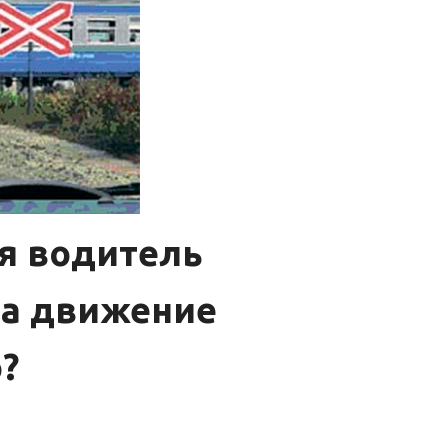
я водитель
да движение
?