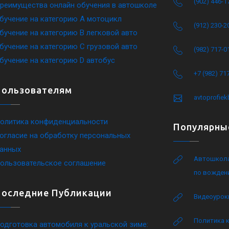
(902) 446-1
реимущества онлайн обучения в автошколе
бучение на категорию A мотоцикл
(912) 230-2
бучение на категорию B легковой авто
бучение на категорию C грузовой авто
(982) 717-0
бучение на категорию D автобус
+7 (982) 71
Пользователям
avtoprofie
олитика конфиденциальности
Популярны
огласие на обработку персональных
анных
Автошкола
ользовательское соглашение
по вожден
Последние Публикации
Видеоурок
Политика 
одготовка автомобиля к уральской зиме: