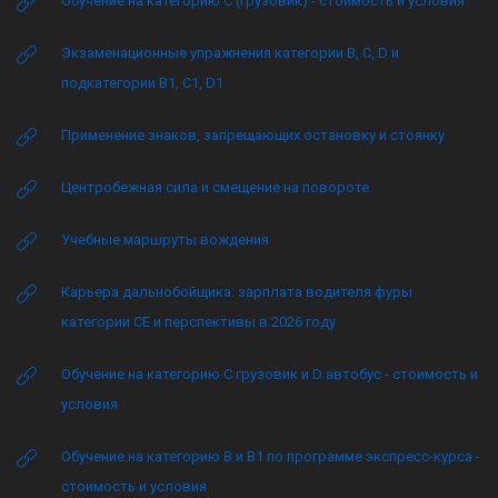
Обучение на категорию C (грузовик) - стоимость и условия
Экзаменационные упражнения категории B, C, D и
подкатегории B1, C1, D1
Применение знаков, запрещающих остановку и стоянку
Центробежная сила и смещение на повороте
Учебные маршруты вождения
Карьера дальнобойщика: зарплата водителя фуры
категории CE и перспективы в 2026 году
Обучение на категорию C грузовик и D автобус - стоимость и
условия
Обучение на категорию B и B1 по программе экспресс-курса -
стоимость и условия