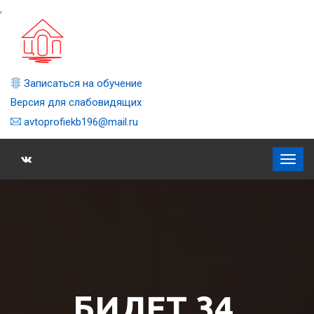
,
Записаться на обучение
Версия для слабовидящих
avtoprofiekb196@mail.ru
БИЛЕТ 34,