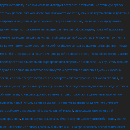
,
дорожно транспо
в каком месте вам следует поставить автомобиль на стоянку с правой
,
,
стороны дороги
в каком месте вам можно остановиться
какие из перечисленных действий
,
запрещены водителям транспортных средств в жилой зоне
вы намерены продолжить
,
движение прямо при желтом мигающем сигнале светофора следует
по какой полосе вы
,
имеете право двигаться с максимальной разрешенной скоростью вне населенных пункта
,
на каком наименьшем расстоянии до ближайшего рельса вы должны остановиться
когда
,
может быть прекращена подача сигнала рукой о повороте ответ
по какой полосе вы имеете
,
право двигаться с максимально разрешенной скоростью вне населенных пунктов
в каком
случае при движении в светлое время суток недостаточно включения дневных ходовых
,
,
огней
как вам следует поступить при повороте налево грузовик и легковая главная
за
какие административные правонарушения в области дорожного движения предусмотрены
,
обязательные
с какой скоростью вы имеете право продолжить движение в населенном
,
пункте по левой полосе
какие из указанных знаков разрешают движение грузовым
,
автомобилям с разрешенной максимальной массой
автошкола категория а и б
,
,
одновременно
в каком случае вы должны будете уступить дорогу автомобилю дпс
какие
внешние световые приборы должны быть включены на транспортном средстве имеющем