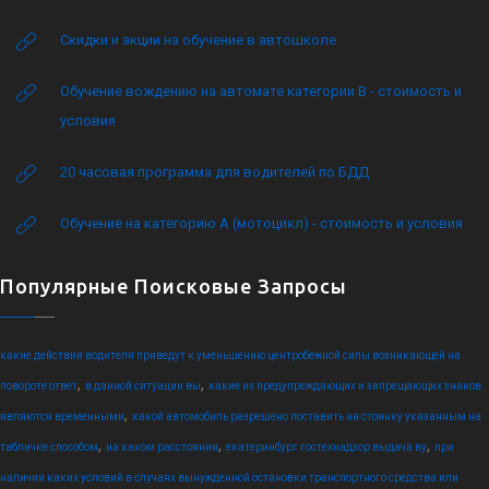
Скидки и акции на обучение в автошколе
Обучение вождению на автомате категории B - стоимость и
условия
20 часовая программа для водителей по БДД
Обучение на категорию А (мотоцикл) - стоимость и условия
Популярные Поисковые Запросы
какие действия водителя приведут к уменьшению центробежной силы возникающей на
,
,
повороте ответ
в данной ситуации вы
какие из предупреждающих и запрещающих знаков
,
являются временными
какой автомобиль разрешено поставить на стоянку указанным на
,
,
,
табличке способом
на каком расстоянии
екатеринбург гостехнадзор выдача ву
при
наличии каких условий в случаях вынужденной остановки транспортного средства или