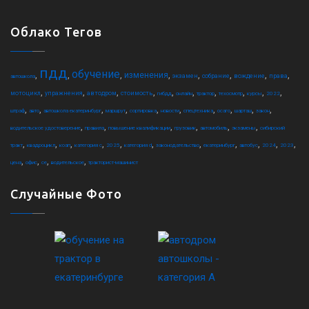
Облако Тегов
пдд
обучение
,
,
,
,
,
,
,
,
изменения
экзамен
собрание
вождение
права
автошкола
,
,
,
,
,
,
,
,
,
,
мотоцикл
упражнения
автодром
стоимость
гибдд
онлайн
трактор
техосмотр
курсы
2022
,
,
,
,
,
,
,
,
,
,
штраф
авто
автошкола екатеринбург
маршрут
сортировка
новости
спецтехника
осаго
шарташ
закон
,
,
,
,
,
,
водительское удостоверение
правила
повышение квалификации
грузовик
автомобиль
экзамены
сибирский
,
,
,
,
,
,
,
,
,
,
,
тракт
квадроцикл
коап
категория c
2025
категория d
законодательство
екатеринбург
автобус
2024
2023
,
,
,
,
цена
офис
ce
водительское
тракторист-машинист
Случайные Фото