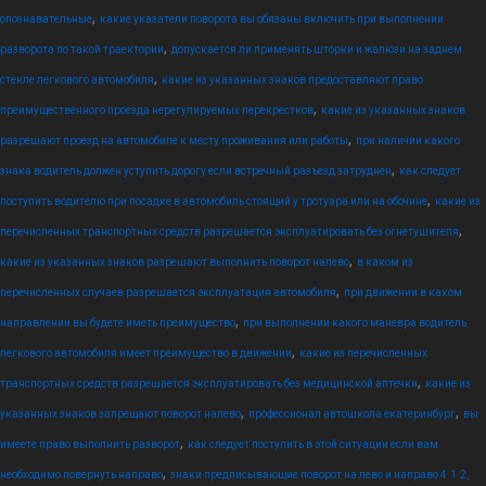
,
опознавательные
какие указатели поворота вы обязаны включить при выполнении
,
разворота по такой траектории
допускается ли применять шторки и жалюзи на заднем
,
стекле легкового автомобиля
какие из указанных знаков предоставляют право
,
преимущественного проезда нерегулируемых перекрестков
какие из указанных знаков
,
разрешают проезд на автомобиле к месту проживания или работы
при наличии какого
,
знака водитель должен уступить дорогу если встречный разъезд затруднен
как следует
,
поступить водителю при посадке в автомобиль стоящий у тротуара или на обочине
какие из
,
перечисленных транспортных средств разрешается эксплуатировать без огнетушителя
,
какие из указанных знаков разрешают выполнить поворот налево
в каком из
,
перечисленных случаев разрешается эксплуатация автомобиля
при движении в каком
,
направлении вы будете иметь преимущество
при выполнении какого маневра водитель
,
легкового автомобиля имеет преимущество в движении
какие из перечисленных
,
транспортных средств разрешается эксплуатировать без медицинской аптечки
какие из
,
,
указанных знаков запрещают поворот налево
профессионал автошкола екатеринбург
вы
,
имеете право выполнить разворот
как следует поступить в этой ситуации если вам
,
необходимо повернуть направо
знаки предписывающие поворот на лево и направо 4.1.2,