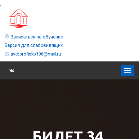
,
Записаться на обучение
Версия для слабовидящих
avtoprofiekb196@mail.ru
БИЛЕТ 34,