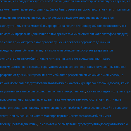
,
,
обочине
как следует поступить в этой ситуации если вам необходимо повернуть направо
на
,
каком наименьшем расстоянии до ближайшего рельса вы должны остановиться
при каком
максимальном значении суммарного люфта в рулевом управлении допускается
,
,
эксплуатация
когда может быть прекращена подача сигнала рукой о повороте ответ
вы
,
намерены продолжить движение прямо при желтом мигающем сигнале светофора следует
за какие административные правонарушения в области дорожного движения
,
предусмотрены обязательные
в каком из перечисленных случаев разрешается
,
эксплуатация автомобиля
какие из указанных знаков предоставляют право
,
преимущественного проезда нерегулируемых перекрестков
какие из указанных знаков
,
разрешают движение грузовым автомобилям с разрешенной максимальной массой
в
,
каком месте вам следует поставить автомобиль на стоянку с правой стороны дороги
какие
,
из указанных знаков разрешают выполнить поворот налево
как вам следует поступить при
,
,
повороте налево грузовик и легковая
в каком месте вам можно остановиться
какие
действия водителя приведут к уменьшению центробежной силы возникающей на повороте
,
ответ
при выполнении какого маневра водитель легкового автомобиля имеет
,
преимущество в движении
в каком случае вы должны будете уступить дорогу автомобилю