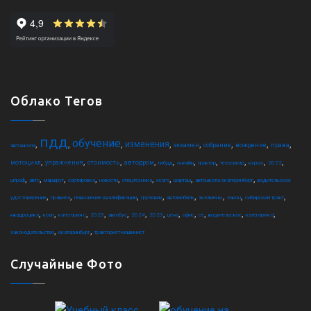
Облако Тегов
пдд
обучение
,
,
,
,
,
,
,
,
изменения
экзамен
собрание
вождение
права
автошкола
,
,
,
,
,
,
,
,
,
,
мотоцикл
упражнения
стоимость
автодром
гибдд
онлайн
трактор
техосмотр
курсы
2022
,
,
,
,
,
,
,
,
,
штраф
авто
маршрут
сортировка
новости
спецтехника
осаго
шарташ
автошкола екатеринбург
водительское
,
,
,
,
,
,
,
,
удостоверение
правила
повышение квалификации
грузовик
автомобиль
экзамены
закон
сибирский тракт
,
,
,
,
,
,
,
,
,
,
,
,
квадроцикл
коап
категория c
2025
автобус
2024
2023
цена
офис
ce
водительское
категория d
,
,
законодательство
екатеринбург
тракторист-машинист
Случайные Фото