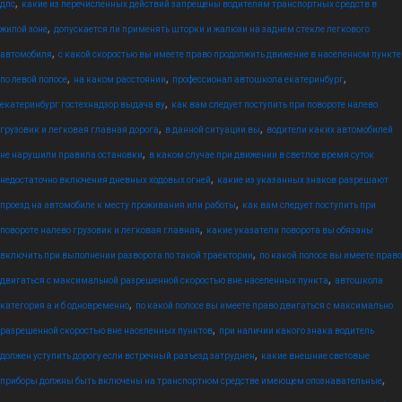
,
дпс
какие из перечисленных действий запрещены водителям транспортных средств в
,
жилой зоне
допускается ли применять шторки и жалюзи на заднем стекле легкового
,
автомобиля
с какой скоростью вы имеете право продолжить движение в населенном пункте
,
,
,
по левой полосе
на каком расстоянии
профессионал автошкола екатеринбург
,
екатеринбург гостехнадзор выдача ву
как вам следует поступить при повороте налево
,
,
грузовик и легковая главная дорога
в данной ситуации вы
водители каких автомобилей
,
не нарушили правила остановки
в каком случае при движении в светлое время суток
,
недостаточно включения дневных ходовых огней
какие из указанных знаков разрешают
,
проезд на автомобиле к месту проживания или работы
как вам следует поступить при
,
повороте налево грузовик и легковая главная
какие указатели поворота вы обязаны
,
включить при выполнении разворота по такой траектории
по какой полосе вы имеете право
,
двигаться с максимальной разрешенной скоростью вне населенных пункта
автошкола
,
категория а и б одновременно
по какой полосе вы имеете право двигаться с максимально
,
разрешенной скоростью вне населенных пунктов
при наличии какого знака водитель
,
должен уступить дорогу если встречный разъезд затруднен
какие внешние световые
,
приборы должны быть включены на транспортном средстве имеющем опознавательные