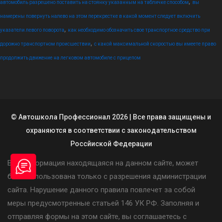
,
автомобиль разрешено поставить на стоянку указанным на табличке способом
вы
намерены повернуть налево на этом перекрестке в какой момент следует включить
,
указатели левого поворота
как необходимо обозначить свое транспортное средство при
,
дорожно транспортном происшествии
с какой максимальной скоростью вы имеете право
продолжить движение на легковом автомобиле с прицепом
© Автошкола Профессионал 2026 | Все права защищены и
охраняются в соответствии с законодательством
Россйиской Федерации
Вся информация находящаяся на данном сайте, может
быть использована только с разрешения администрации
сайта. Нарушение данного правила повлечет за собой
меры предусмотренные статьей 146 УК РФ. Заполняя и
отправляя формы на этом сайте, вы соглашаетесь с