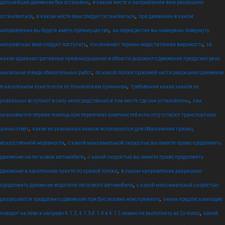
,
дальнейшее движение без остановки
в каком месте и направлении вам разрешено
,
,
остановиться
в каком месте вам следует остановиться
при движении в каком
,
направлении вы будете иметь преимущество
на перекрестке вы намерены повернуть
,
,
направо как вам следует поступить
что означает термин недостаточная видимость
за
какие административные правонарушения в области дорожного движения предусмотрено
,
наказание в виде обязательных работ
по какой полосе проезжей части разрешено движение
,
в населенном пункте если по техническим причинам
требования каких знаков из
,
указанных вступают в силу непосредственно в том месте где они установлены
как
оказывается первая помощь при переломах конечностей если отсутствуют транспортные
,
шины ответ
какие из указанных знаков используются для обозначения границ
,
искусственной неровности
с какой максимальной скоростью вы имеете право продолжить
,
движение на легковом автомобиле
с какой скоростью вы имеете право продолжить
,
движение в населенном пункте по правой полосе
в каком направлении разрешено
,
продолжить движение водителю легкового автомобиля
с какой максимальной скоростью
,
разрешается продолжить движение при буксировке неисправного
знаки предписывающие
,
поворот на лево и направо 4.1.2, 4.1.3,4.1.4 и 4.1.5 можно ли выполнять из 2х полос
какой