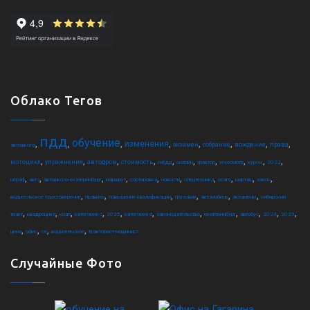
Облако Тегов
пдд
обучение
,
,
,
,
,
,
,
,
изменения
экзамен
собрание
вождение
права
автошкола
,
,
,
,
,
,
,
,
,
,
мотоцикл
упражнения
автодром
стоимость
гибдд
онлайн
трактор
техосмотр
курсы
2022
,
,
,
,
,
,
,
,
,
,
штраф
авто
автошкола екатеринбург
маршрут
сортировка
новости
спецтехника
осаго
шарташ
закон
,
,
,
,
,
,
водительское удостоверение
правила
повышение квалификации
грузовик
автомобиль
экзамены
сибирский
,
,
,
,
,
,
,
,
,
,
,
тракт
квадроцикл
коап
категория c
2025
категория d
законодательство
екатеринбург
автобус
2024
2023
,
,
,
,
цена
офис
ce
водительское
тракторист-машинист
Случайные Фото