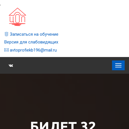
,
Записаться на обучение
Версия для слабовидящих
avtoprofiekb196@mail.ru
БИЛЕТ 32,