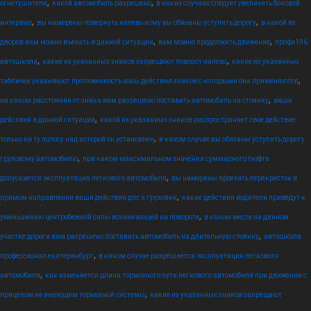
,
,
огнетушителя
какой автомобиль разрешено
в каких случаях следует увеличить боковой
,
,
интервал
вы намерены повернуть налево кому вы обязаны уступить дорогу
в какой из
,
,
дворов вам можно въехать в данной ситуации
вам можно продолжить движение
профи196
,
,
автошкола
какие из указанных знаков запрещают поворот налево
какие из указанных
,
табличек указывают протяженность зоны действия знаков с которыми они применяются
,
на каком расстоянии от знака вам разрешено поставить автомобиль на стоянку
ваши
,
действия в данной ситуации
какой из указанных знаков распространяет свое действие
,
только на ту полосу над которой он установлен
в каком случае вы обязаны уступить дорогу
,
грузовому автомобилю
при каком максимальном значении суммарного люфта
,
допускается эксплуатация легкового автомобиля
вы намерены проехать перекресток в
,
прямом направлении ваши действия дпс и грузовик
какие действия водителя приведут к
,
уменьшению центробежной силы возникающей на повороте
в каком месте на данном
,
участке дороги вам разрешено поставить автомобиль на длительную стоянку
автошкола
,
профессионал екатеринбург
в каком случае разрешается эксплуатация легкового
,
автомобиля
как изменяется длина тормозного пути легкового автомобиля при движении с
,
прицепом не имеющим тормозной системы
какие из указанных знаков запрещают