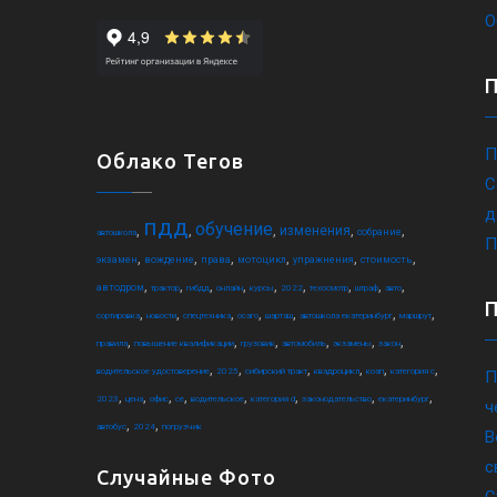
О
П
Облако Тегов
С
д
пдд
обучение
,
,
,
,
,
изменения
собрание
автошкола
П
,
,
,
,
,
,
экзамен
вождение
права
мотоцикл
упражнения
стоимость
,
,
,
,
,
,
,
,
,
автодром
трактор
гибдд
онлайн
курсы
2022
техосмотр
штраф
авто
,
,
,
,
,
,
,
сортировка
новости
спецтехника
осаго
шарташ
автошкола екатеринбург
маршрут
,
,
,
,
,
,
правила
повышение квалификации
грузовик
автомобиль
экзамены
закон
,
,
,
,
,
,
водительское удостоверение
2025
сибирский тракт
квадроцикл
коап
категория c
П
,
,
,
,
,
,
,
,
2023
цена
офис
ce
водительское
категория d
законодательство
екатеринбург
ч
,
,
автобус
2024
погрузчик
В
с
Случайные Фото
С