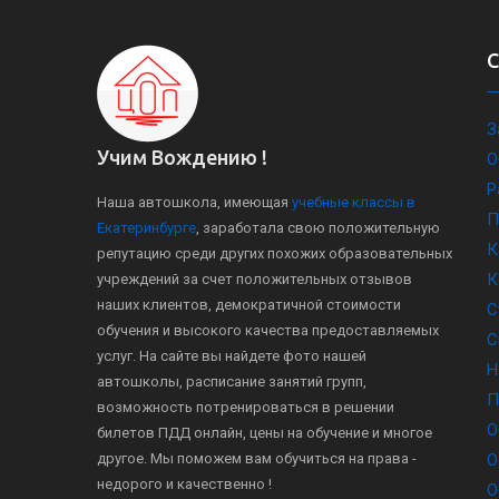
З
Учим Вождению !
О
Р
Наша автошкола, имеющая
учебные классы в
П
Екатеринбурге
, заработала свою положительную
К
репутацию среди других похожих образовательных
К
учреждений за счет положительных отзывов
наших клиентов, демократичной стоимости
С
обучения и высокого качества предоставляемых
С
услуг. На сайте вы найдете фото нашей
Н
автошколы, расписание занятий групп,
П
возможность потренироваться в решении
О
билетов ПДД онлайн, цены на обучение и многое
другое. Мы поможем вам обучиться на права -
О
недорого и качественно !
О