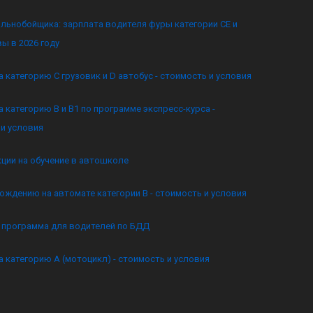
льнобойщика: зарплата водителя фуры категории CE и
ы в 2026 году
а категорию C грузовик и D автобус - стоимость и условия
а категорию B и B1 по программе экспресс-курса -
и условия
кции на обучение в автошколе
ождению на автомате категории B - стоимость и условия
я программа для водителей по БДД
а категорию А (мотоцикл) - стоимость и условия