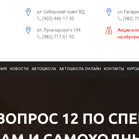
ул. Сибирский тракт 8Д
ул. Гагари
(902) 446-17-35
(982) 7
ул. Луначарского 194
Акции и с
(982) 717-01-93
на обучен
НИЯ
НОВОСТИ
АВТОШКОЛА
АВТОШКОЛА ОНЛАЙН
КОНТАКТЫ
КУРС
 ВОПРОС 12 ПО СП