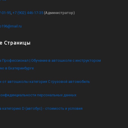
7-01-95
,
+7 (902) 446-17-35
(Администратор)
kb196@mail.ru
е Страницы
 Профессионал | Обучение в автошколе с инструктором
ию в Екатеринбурге
и от автошколы категория C грузовой автомобиль
конфиденциальности персональных данных
а категорию D (автобус) - стоимость и условия