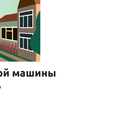
ной машины
?