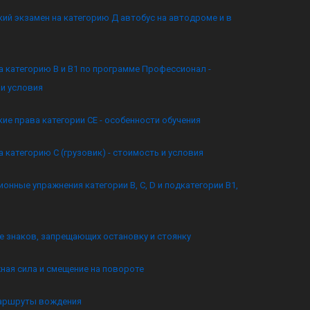
ий экзамен на категорию Д автобус на автодроме и в
а категорию B и B1 по программе Профессионал -
и условия
ие права категории CE - особенности обучения
а категорию C (грузовик) - стоимость и условия
онные упражнения категории B, C, D и подкатегории B1,
 знаков, запрещающих остановку и стоянку
ная сила и смещение на повороте
аршруты вождения