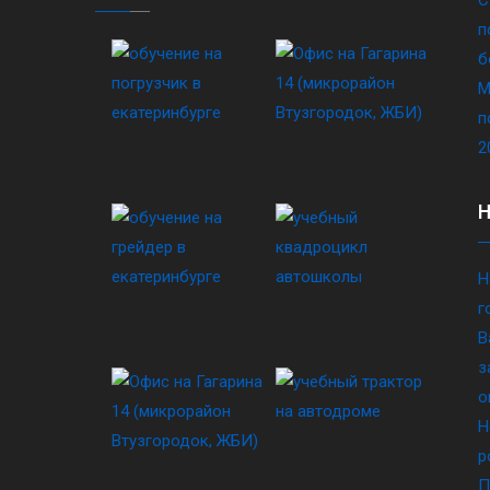
п
б
М
п
2
Н
г
В
з
о
Н
р
П