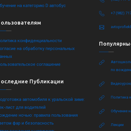
бучение на категорию D автобус
+7 (982) 71
Пользователям
avtoprofie
олитика конфиденциальности
Популярны
огласие на обработку персональных
анных
Автошкола
ользовательское соглашение
по вожден
Последние Публикации
Видеоурок
Политика 
одготовка автомобиля к уральской зиме:
ек-лист для водителей
Обучение н
ождение ночью: правила пользования
ветом фар и безопасность
Лекции
трах вождения у новичков: