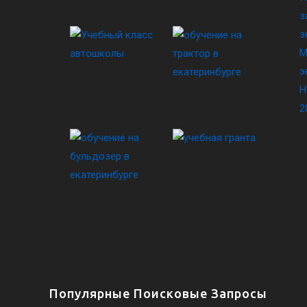
з
з
М
э
Н
2
Популярные Поисковые Запросы