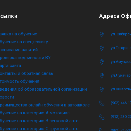
Ссылки
Адреса Офи
аявка на обучение
ул. Сибирс
бучение на спецтехнику
ул.Гагарина
асписание занятий
роверка подлинности ВУ
ул.Амундсе
арта сайта
онтакты и обратная связь
ул.Луначар
тоимость обучения
ведения об образовательной организации
ул.Животн
овости
(902) 446-1
реимущества онлайн обучения в автошколе
бучение на категорию A мотоцикл
(912) 230-2
бучение на категорию B легковой авто
бучение на категорию C грузовой авто
(982) 717-0