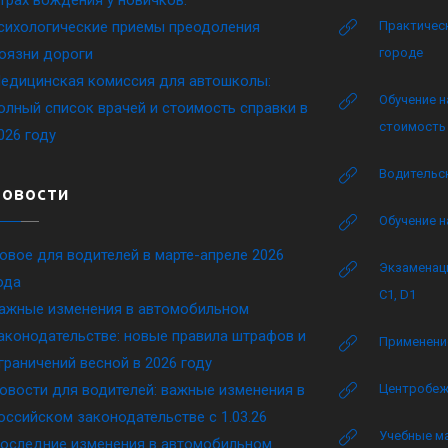
сихологические приемы преодоления
Практическ
оязни дороги
городе
едицинская комиссия для автошколы:
Обучение н
олный список врачей и стоимость справки в
стоимость 
026 году
Водительск
Новости
Обучение н
овое для водителей в марте-апреле 2026
Экзаменаци
ода
C1, D1
ажные изменения в автомобильном
аконодательстве: новые правила штрафов и
Применение
граничений весной в 2026 году
овости для водителей: важные изменения в
Центробеж
оссийском законодательстве c 1.03.26
Учебные м
оследние изменения в автомобильном