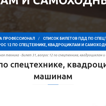
АМ И САМОХОД
А ПРОФЕССИОНАЛ
СПИСОК БИЛЕТОВ ПДД ПО СПЕЦ
ПРОС 12 ПО СПЕЦТЕХНИКЕ, КВАДРОЦИКЛАМ И САМОХ
я техника - Билет 31, вопрос 12 по спецтехнике, квадроциклам
2 по спецтехнике, квадро
машинам