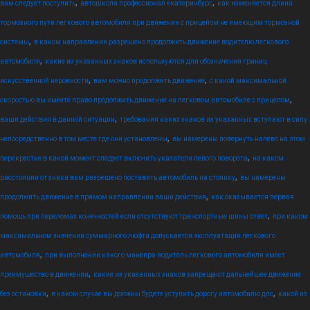
,
,
вам следует поступить
автошкола профессионал екатеринбург
как изменяется длина
тормозного пути легкового автомобиля при движении с прицепом не имеющим тормозной
,
системы
в каком направлении разрешено продолжить движение водителю легкового
,
автомобиля
какие из указанных знаков используются для обозначения границ
,
,
искусственной неровности
вам можно продолжить движение
с какой максимальной
,
скоростью вы имеете право продолжить движение на легковом автомобиле с прицепом
,
ваши действия в данной ситуации
требования каких знаков из указанных вступают в силу
,
непосредственно в том месте где они установлены
вы намерены повернуть налево на этом
,
перекрестке в какой момент следует включить указатели левого поворота
на каком
,
расстоянии от знака вам разрешено поставить автомобиль на стоянку
вы намерены
,
продолжить движение в прямом направлении ваши действия
как оказывается первая
,
помощь при переломах конечностей если отсутствуют транспортные шины ответ
при каком
максимальном значении суммарного люфта допускается эксплуатация легкового
,
автомобиля
при выполнении какого маневра водитель легкового автомобиля имеет
,
преимущество в движении
какие из указанных знаков запрещают дальнейшее движение
,
,
без остановки
в каком случае вы должны будете уступить дорогу автомобилю дпс
какой из