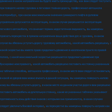
,
движении в каком направлении вы будете иметь преимущество
как вам следует поступить
,
при повороте налево грузовик и легковая главная дорога
профессионал автошкола
,
екатеринбург
при каком максимальном значении суммарного люфта в рулевом
,
управлении допускается эксплуатация
в каком случае разрешается эксплуатация
,
,
легкового автомобиля
что означает термин недостаточная видимость
вы намерены
,
проехать перекресток в прямом направлении ваши действия дпс и грузовик
в каком
,
,
случае вы обязаны уступить дорогу грузовому автомобилю
какой автомобиль разрешено
с
какой скоростью вы имеете право продолжить движение в населенном пункте по правой
,
полосе
с какой максимальной скоростью разрешается продолжить движение при
,
буксировке неисправного
какой автомобиль разрешено поставить на стоянку указанным
,
,
,
на табличке способом
автошкола профессионал
в каком месте вам следует остановиться
,
в какой из дворов вам можно въехать в данной ситуации
вы намерены повернуть налево
,
кому вы обязаны уступить дорогу
в каком месте на данном участке дороги вам разрешено
,
поставить автомобиль на длительную стоянку
какие из указанных табличек указывают
,
протяженность зоны действия знаков с которыми они применяются
в каких случаях
,
следует увеличить боковой интервал
на перекрестке вы намерены повернуть направо как