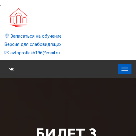
,
Записаться на обучение
Версия для слабовидящих
avtoprofiekb196@mail.ru
БИЛЕТ 3,