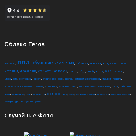
Облако Тегов
пдд
обучение
,
,
,
,
,
,
,
,
изменения
собрание
экзамен
вождение
права
автошкола
,
,
,
,
,
,
,
,
,
,
мотоцикл
упражнения
стоимость
автодром
трактор
гибдд
онлайн
курсы
2022
техосмотр
,
,
,
,
,
,
,
,
,
,
штраф
авто
сортировка
новости
спецтехника
осаго
шарташ
автошкола екатеринбург
маршрут
правила
,
,
,
,
,
,
,
повышение квалификации
грузовик
автомобиль
экзамены
закон
водительское удостоверение
2025
сибирский
,
,
,
,
,
,
,
,
,
,
,
,
тракт
квадроцикл
коап
категория c
2024
2023
цена
офис
ce
водительское
категория d
законодательство
,
,
екатеринбург
автобус
погрузчик
Случайные Фото