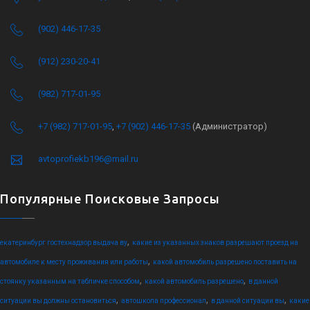
(902) 446-17-35
(912) 230-20-41
(982) 717-01-95
+7 (982) 717-01-95
,
+7 (902) 446-17-35
(Администратор)
avtoprofiekb196@mail.ru
Популярные Поисковые Запросы
,
екатеринбург гостехнадзор выдача ву
какие из указанных знаков разрешают проезд на
,
автомобиле к месту проживания или работы
какой автомобиль разрешено поставить на
,
,
стоянку указанным на табличке способом
какой автомобиль разрешено
в данной
,
,
,
ситуации вы должны остановиться
автошкола профессионал
в данной ситуации вы
какие