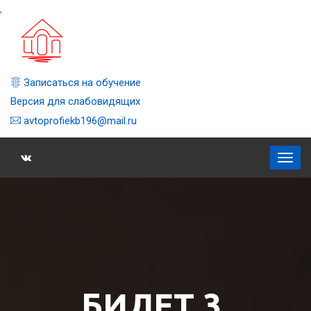
,
Записаться на обучение
Версия для слабовидящих
avtoprofiekb196@mail.ru
БИЛЕТ 3,