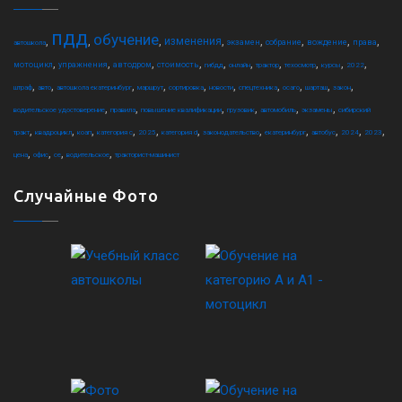
пдд
обучение
,
,
,
,
,
,
,
,
изменения
экзамен
собрание
вождение
права
автошкола
,
,
,
,
,
,
,
,
,
,
мотоцикл
упражнения
автодром
стоимость
гибдд
онлайн
трактор
техосмотр
курсы
2022
,
,
,
,
,
,
,
,
,
,
штраф
авто
автошкола екатеринбург
маршрут
сортировка
новости
спецтехника
осаго
шарташ
закон
,
,
,
,
,
,
водительское удостоверение
правила
повышение квалификации
грузовик
автомобиль
экзамены
сибирский
,
,
,
,
,
,
,
,
,
,
,
тракт
квадроцикл
коап
категория c
2025
категория d
законодательство
екатеринбург
автобус
2024
2023
,
,
,
,
цена
офис
ce
водительское
тракторист-машинист
Случайные Фото