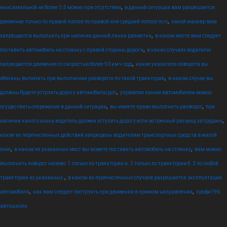
,
максимальной не более 3.5 можно при отсутствии
в данной ситуации вам разрешается
,
движение только по правой полосе по правой или средней полосе по л
какой маневр вам
,
запрещается выполнить при наличии данной линии разметки
в каком месте вам следует
,
поставить автомобиль на стоянку с правой стороны дороги
в каких случаях водителю
,
запрещается движение со скоростью более 50 км ч пдд
какие указатели поворота вы
,
обязаны включить при выполнении разворота по такой траектории
в каком случае вы
,
должны будете уступить дорогу автомобилю дпс
управляя каким автомобилем можно
,
,
осуществить опережение в данной ситуации
вы имеете право выполнить разворот
при
,
наличии какого знака водитель должен уступить дорогу если встречный разъезд затруднен
какие из перечисленных действий запрещены водителям транспортных средств в жилой
,
,
зоне
в каком из указанных мест вы можете поставить автомобиль на стоянку
вам можно
выполнить поворот налево: 1 только по траектории а. 2 только по траектории б. 3 по любой
,
траектории из указанных.
в каком из перечисленных случаев разрешается эксплуатация
,
,
автомобиля
как вам следует поступить при движении в прямом направлении
профи196
автошкола