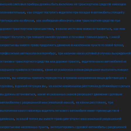
внешние световые приборы должны быть включены на транспортном средстве имеющем
,
опознавательные
как следует поступить водителю при посадке в автомобиль стоящий у
,
тротуара или на обочине
как необходимо обозначить свое транспортное средство при
,
,
дорожно транспортном происшествии
в каком месте вам можно остановиться
как вам
,
следует поступить при повороте налево грузовик и легковая главная дорога
с какой
,
скоростью вы имеете право продолжить движение в населенном пункте по левой полосе
,
профессионал автошкола екатеринбург
при наличии каких условий в случаях вынужденной
,
остановки транспортного средства или дорожно транспо
водители каких автомобилей не
,
нарушили правила остановки
какие из указанных знаков разрешают выполнить поворот
,
налево
вы намерены проехать перекресток в прямом направлении ваши действия дпс и
,
,
грузовик
в данной ситуации вы:
на каком наименьшем расстоянии до ближайшего рельса
,
вы должны остановиться
какие из указанных знаков разрешают движение грузовым
,
,
автомобилям с разрешенной максимальной массой
на каком расстоянии
при
выполнении какого маневра водитель легкового автомобиля имеет преимущество в
,
движении
по какой полосе вы имеете право двигаться с максимальной разрешенной
,
скоростью вне населенных пункта
эксплуатировать грузовой автомобиль с разрешенной