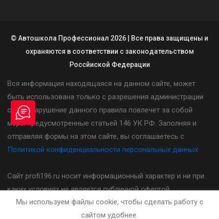
© Автошкола Профессионал 2026 | Все права защищены и
охраняются в соответствии с законодательством
Россйиской Федерации
Вся информация находящаяся на данном сайте, может
быть использована только с разрешения администрации
сайта. Нарушение данного правила повлечет за собой
меры предусмотренные статьей 146 УК РФ. Заполняя и
отправляя формы на этом сайте, вы соглашаетесь с
Политикой конфиденциальности персональных данных
Сайт profi196.ru носит информационный характер и ни при
каких условиях не является публичной офертой,
Мы используем файлы cookie, чтобы сделать работу с
определяемой положениями статьи 437(2) Гражданского
сайтом удобнее.
кодекса Российской Федерации. Стоимость, порядок и