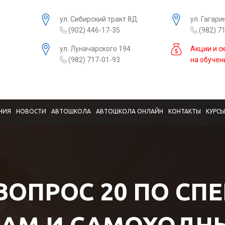
ул. Сибирский тракт 8Д
ул. Гагари
(902) 446-17-35
(982) 7
ул. Луначарского 194
Акции и с
(982) 717-01-93
на обучен
НИЯ
НОВОСТИ
АВТОШКОЛА
АВТОШКОЛА ОНЛАЙН
КОНТАКТЫ
КУРС
 ВОПРОС 20 ПО СП