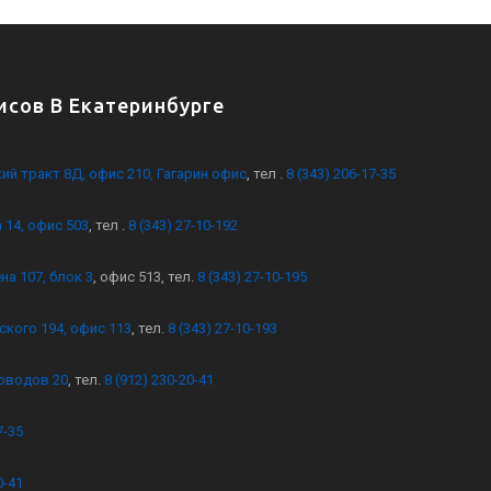
сов В Екатеринбурге
кий тракт 8Д, офис 210, Гагарин офис
, тел .
8 (343) 206-17-35
 14, офис 503
, тел .
8 (343) 27-10-192
на 107, блок 3
, офис 513, тел.
8 (343) 27-10-195
ского 194, офис 113
, тел.
8 (343) 27-10-193
оводов 20
, тел.
8 (912) 230-20-41
7-35
0-41