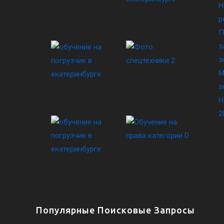
Н
р
П
з
з
М
э
Н
2
Популярные Поисковые Запросы