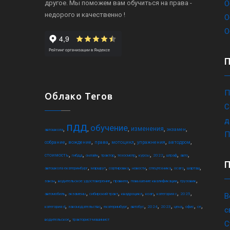
другое. Мы поможем вам обучиться на права -
О
недорого и качественно !
О
О
П
Облако Тегов
С
д
пдд
обучение
,
,
,
,
,
изменения
экзамен
автошкола
П
,
,
,
,
,
,
собрание
вождение
права
мотоцикл
упражнения
автодром
,
,
,
,
,
,
,
,
,
стоимость
гибдд
онлайн
трактор
техосмотр
курсы
2022
штраф
авто
,
,
,
,
,
,
,
автошкола екатеринбург
маршрут
сортировка
новости
спецтехника
осаго
шарташ
,
,
,
,
,
закон
водительское удостоверение
правила
повышение квалификации
грузовик
,
,
,
,
,
,
,
автомобиль
экзамены
сибирский тракт
квадроцикл
коап
категория c
2025
В
,
,
,
,
,
,
,
,
,
категория d
законодательство
екатеринбург
автобус
2024
2023
цена
офис
ce
с
,
водительское
тракторист-машинист
С