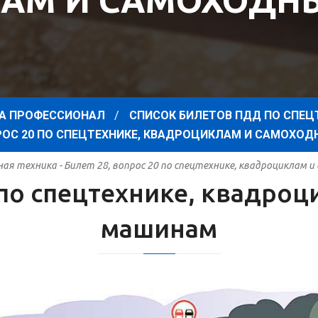
АМ И САМОХОД
А ПРОФЕССИОНАЛ
СПИСОК БИЛЕТОВ ПДД ПО СПЕЦ
ПРОС 20 ПО СПЕЦТЕХНИКЕ, КВАДРОЦИКЛАМ И САМОХ
я техника - Билет 28, вопрос 20 по спецтехнике, квадроциклам
0 по спецтехнике, квадро
машинам