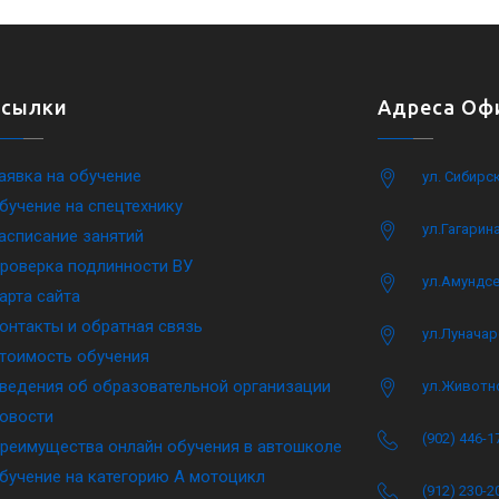
Ссылки
Адреса Офи
аявка на обучение
ул. Сибирс
бучение на спецтехнику
ул.Гагарина
асписание занятий
роверка подлинности ВУ
ул.Амундсе
арта сайта
онтакты и обратная связь
ул.Луначар
тоимость обучения
ведения об образовательной организации
ул.Животн
овости
(902) 446-1
реимущества онлайн обучения в автошколе
бучение на категорию A мотоцикл
(912) 230-2