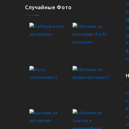
п
Случайные Фото
б
М
п
2
К
ф
г
Н
г
В
з
о