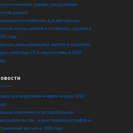
сихологические приемы преодоления
оязни дороги
едицинская комиссия для автошколы:
олный список врачей и стоимость справки в
026 году
арьера дальнобойщика: зарплата водителя
уры категории CE и перспективы в 2026
оду
Новости
овое для водителей в марте-апреле 2026
ода
ажные изменения в автомобильном
аконодательстве: новые правила штрафов и
граничений весной в 2026 году