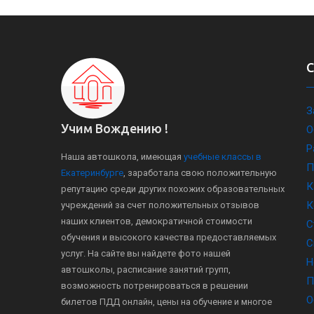
З
Учим Вождению !
О
Р
Наша автошкола, имеющая
учебные классы в
П
Екатеринбурге
, заработала свою положительную
К
репутацию среди других похожих образовательных
К
учреждений за счет положительных отзывов
наших клиентов, демократичной стоимости
С
обучения и высокого качества предоставляемых
С
услуг. На сайте вы найдете фото нашей
Н
автошколы, расписание занятий групп,
П
возможность потренироваться в решении
О
билетов ПДД онлайн, цены на обучение и многое