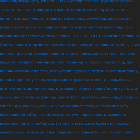
,
автошкола екатеринбург
при наличии каких условий в случаях вынужденной остановки
,
,
транспортного средства или дорожно транспо
на каком расстоянии
допускается ли
,
применять шторки и жалюзи на заднем стекле легкового автомобиля
какие указатели
,
поворота вы обязаны включить при выполнении разворота по такой траектории
знаки
предписывающие поворот на лево и направо 4.1.2, 4.1.3,4.1.4 и 4.1.5 можно ли выполнять из
,
,
2х полос
в каком из перечисленных случаев разрешается эксплуатация автомобиля
какие
,
из указанных знаков разрешают выполнить поворот налево
какие из указанных знаков
,
предоставляют право преимущественного проезда нерегулируемых перекрестков
при
,
наличии какого знака водитель должен уступить дорогу если встречный разъезд затруднен
,
как вам следует поступить при повороте налево грузовик и легковая главная
какие из
,
перечисленных транспортных средств разрешается эксплуатировать без огнетушителя
за
какие административные правонарушения в области дорожного движения предусмотрены
,
обязательные
какие из указанных знаков разрешают проезд на автомобиле к месту
,
проживания или работы
с какой скоростью вы имеете право продолжить движение в
,
населенном пункте по левой полосе
в каком случае вы должны будете уступить дорогу
,
автомобилю дпс
в каком месте вам следует поставить автомобиль на стоянку с правой