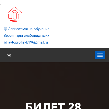
,
Записаться на обучение
Версия для слабовидящих
avtoprofiekb196@mail.ru
БИЛЕТ 28,