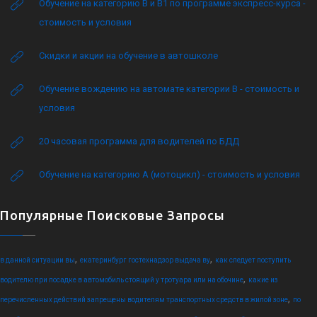
Обучение на категорию B и B1 по программе экспресс-курса -
стоимость и условия
Скидки и акции на обучение в автошколе
Обучение вождению на автомате категории B - стоимость и
условия
20 часовая программа для водителей по БДД
Обучение на категорию А (мотоцикл) - стоимость и условия
Популярные Поисковые Запросы
,
,
в данной ситуации вы
екатеринбург гостехнадзор выдача ву
как следует поступить
,
водителю при посадке в автомобиль стоящий у тротуара или на обочине
какие из
,
перечисленных действий запрещены водителям транспортных средств в жилой зоне
по