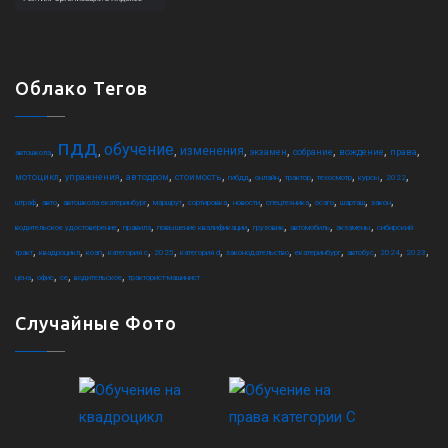
Облако Тегов
пдд
обучение
,
,
,
,
,
,
,
,
изменения
экзамен
собрание
вождение
права
автошкола
,
,
,
,
,
,
,
,
,
,
мотоцикл
упражнения
автодром
стоимость
гибдд
онлайн
трактор
техосмотр
курсы
2022
,
,
,
,
,
,
,
,
,
,
штраф
авто
автошкола екатеринбург
маршрут
сортировка
новости
спецтехника
осаго
шарташ
закон
,
,
,
,
,
,
водительское удостоверение
правила
повышение квалификации
грузовик
автомобиль
экзамены
сибирский
,
,
,
,
,
,
,
,
,
,
,
тракт
квадроцикл
коап
категория c
2025
категория d
законодательство
екатеринбург
автобус
2024
2023
,
,
,
,
цена
офис
ce
водительское
тракторист-машинист
Случайные Фото