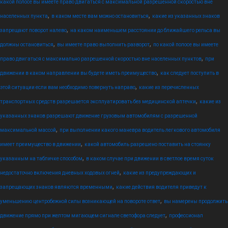
какой полосе вы имеете право двигаться с максимальной разрешенной скоростью вне
,
,
населенных пункта
в каком месте вам можно остановиться
какие из указанных знаков
,
запрещают поворот налево
на каком наименьшем расстоянии до ближайшего рельса вы
,
,
должны остановиться
вы имеете право выполнить разворот
по какой полосе вы имеете
,
право двигаться с максимально разрешенной скоростью вне населенных пунктов
при
,
движении в каком направлении вы будете иметь преимущество
как следует поступить в
,
этой ситуации если вам необходимо повернуть направо
какие из перечисленных
,
транспортных средств разрешается эксплуатировать без медицинской аптечки
какие из
указанных знаков разрешают движение грузовым автомобилям с разрешенной
,
максимальной массой
при выполнении какого маневра водитель легкового автомобиля
,
имеет преимущество в движении
какой автомобиль разрешено поставить на стоянку
,
указанным на табличке способом
в каком случае при движении в светлое время суток
,
недостаточно включения дневных ходовых огней
какие из предупреждающих и
,
запрещающих знаков являются временными
какие действия водителя приведут к
,
уменьшению центробежной силы возникающей на повороте ответ
вы намерены продолжить
,
движение прямо при желтом мигающем сигнале светофора следует
профессионал