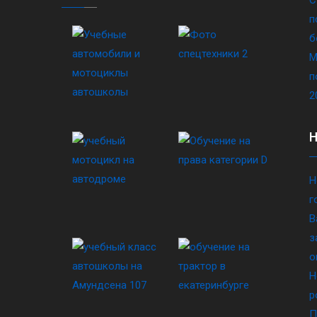
п
б
М
п
2
Н
г
В
з
о
Н
р
П