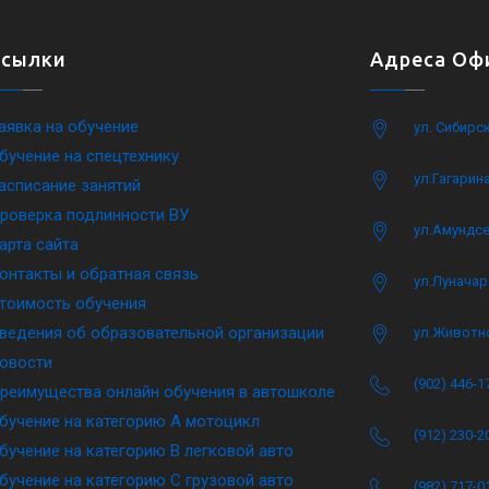
Ссылки
Адреса Офи
аявка на обучение
ул. Сибирс
бучение на спецтехнику
ул.Гагарина
асписание занятий
роверка подлинности ВУ
ул.Амундсе
арта сайта
онтакты и обратная связь
ул.Луначар
тоимость обучения
ведения об образовательной организации
ул.Животн
овости
(902) 446-1
реимущества онлайн обучения в автошколе
бучение на категорию A мотоцикл
(912) 230-2
бучение на категорию B легковой авто
бучение на категорию C грузовой авто
(982) 717-0