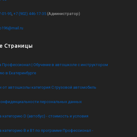
7-01-95
,
+7 (902) 446-17-35
(Администратор)
kb196@mail.ru
е Страницы
 Профессионал | Обучение в автошколе с инструктором
ию в Екатеринбурге
и от автошколы категория C грузовой автомобиль
конфиденциальности персональных данных
а категорию D (автобус) - стоимость и условия
а категорию B и B1 по программе Профессионал -