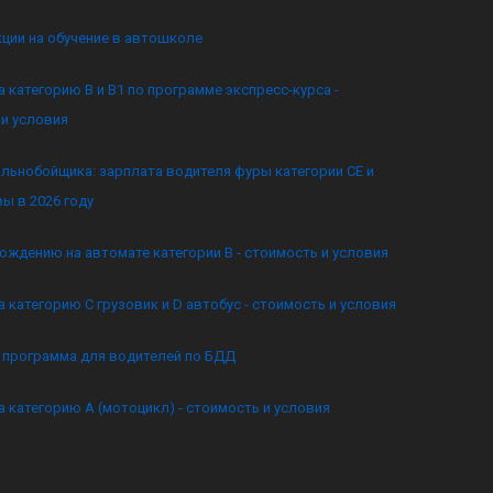
кции на обучение в автошколе
а категорию B и B1 по программе экспресс-курса -
и условия
льнобойщика: зарплата водителя фуры категории CE и
ы в 2026 году
ождению на автомате категории B - стоимость и условия
а категорию C грузовик и D автобус - стоимость и условия
я программа для водителей по БДД
а категорию А (мотоцикл) - стоимость и условия