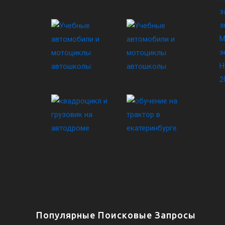
з
з
М
э
Н
2
Популярные Поисковые Запросы