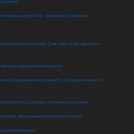
и условия
ие права категории CE - особенности обучения
ий экзамен на категорию Д автобус на автодроме и в
ная сила и смещение на повороте
онные упражнения категории B, C, D и подкатегории B1,
а категорию C (грузовик) - стоимость и условия
 знаков, запрещающих остановку и стоянку
аршруты вождения