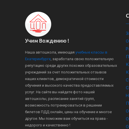
З
Учим Вождению !
О
Р
Наша автошкола, имеющая
учебные классы в
П
Екатеринбурге
, заработала свою положительную
К
репутацию среди других похожих образовательных
К
учреждений за счет положительных отзывов
наших клиентов, демократичной стоимости
С
обучения и высокого качества предоставляемых
С
услуг. На сайте вы найдете фото нашей
Н
автошколы, расписание занятий групп,
П
возможность потренироваться в решении
О
билетов ПДД онлайн, цены на обучение и многое
другое. Мы поможем вам обучиться на права -
О
недорого и качественно !
О