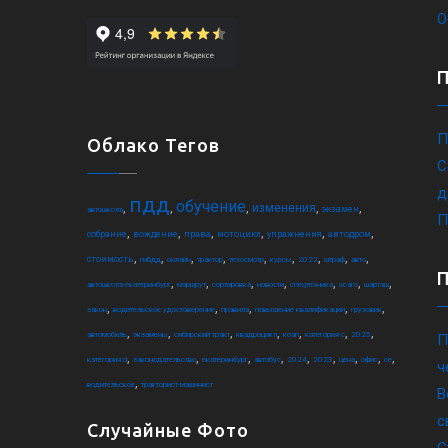
О
П
Облако Тегов
С
д
пдд
обучение
,
,
,
,
,
изменения
экзамен
автошкола
П
,
,
,
,
,
,
собрание
вождение
права
мотоцикл
упражнения
автодром
,
,
,
,
,
,
,
,
,
стоимость
гибдд
онлайн
трактор
техосмотр
курсы
2022
штраф
авто
,
,
,
,
,
,
,
автошкола екатеринбург
маршрут
сортировка
новости
спецтехника
осаго
шарташ
,
,
,
,
,
закон
водительское удостоверение
правила
повышение квалификации
грузовик
,
,
,
,
,
,
,
автомобиль
экзамены
сибирский тракт
квадроцикл
коап
категория c
2025
П
,
,
,
,
,
,
,
,
,
категория d
законодательство
екатеринбург
автобус
2024
2023
цена
офис
ce
ч
,
водительское
тракторист-машинист
В
с
Случайные Фото
С