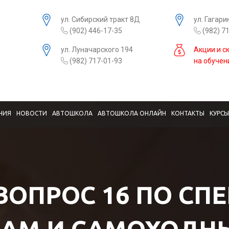
ул. Сибирский тракт 8Д
ул. Гагари
(902) 446-17-35
(982) 7
ул. Луначарского 194
Акции и с
(982) 717-01-93
на обучен
НИЯ
НОВОСТИ
АВТОШКОЛА
АВТОШКОЛА ОНЛАЙН
КОНТАКТЫ
КУРС
 ВОПРОС 16 ПО СП