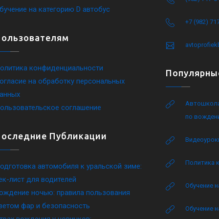
бучение на категорию D автобус
+7 (982) 71
Пользователям
avtoprofie
олитика конфиденциальности
Популярны
огласие на обработку персональных
анных
Автошкола
ользовательское соглашение
по вожден
Последние Публикации
Видеоурок
Политика 
одготовка автомобиля к уральской зиме:
ек-лист для водителей
Обучение н
ождение ночью: правила пользования
ветом фар и безопасность
Обучение н
трах вождения у новичков: