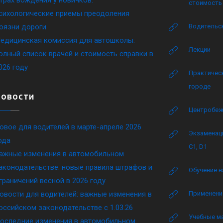
стоимость 
сихологические приемы преодоления
оязни дороги
Водительск
едицинская комиссия для автошколы:
Лекции
олный список врачей и стоимость справки в
026 году
Практическ
городе
Новости
Центробеж
овое для водителей в марте-апреле 2026
Экзаменаци
ода
C1, D1
ажные изменения в автомобильном
аконодательстве: новые правила штрафов и
Обучение н
граничений весной в 2026 году
овости для водителей: важные изменения в
Применение
оссийском законодательстве c 1.03.26
Учебные м
оследние изменения в автомобильном