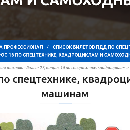
АМ И САМОХОД
А ПРОФЕССИОНАЛ
СПИСОК БИЛЕТОВ ПДД ПО СПЕЦ
ПРОС 16 ПО СПЕЦТЕХНИКЕ, КВАДРОЦИКЛАМ И САМОХ
я техника - Билет 27, вопрос 16 по спецтехнике, квадроциклам
6 по спецтехнике, квадро
машинам