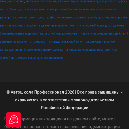
,
,
и б одновременно
на каком расстоянии
в каком случае вы должны будете уступить дорогу
,
автомобилю дпс
какие указатели поворота вы обязаны включить при выполнении
,
,
разворота по такой траектории
профессионал автошкола екатеринбург
с какой скоростью
,
вы имеете право продолжить движение в населенном пункте по левой полосе
когда может
,
быть прекращена подача сигнала рукой о повороте ответ
какие из перечисленных действий
,
запрещены водителям транспортных средств в жилой зоне
при движении в каком
,
направлении вы будете иметь преимущество
на каком наименьшем расстоянии до
ближайшего рельса вы должны остановиться
© Автошкола Профессионал 2026 | Все права защищены и
охраняются в соответствии с законодательством
Россйиской Федерации
Вся информация находящаяся на данном сайте, может
быть использована только с разрешения администрации