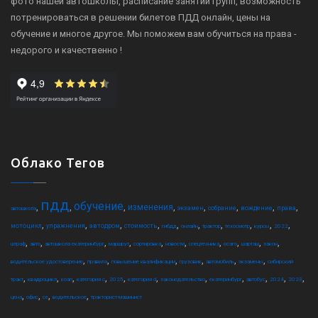
фото нашей автошколы, расписание занятий групп, возможность
потренироваться в решении билетов ПДД онлайн, цены на
обучение и многое другое. Мы поможем вам обучиться на права -
недорого и качественно !
Облако Тегов
пдд
обучение
,
,
,
,
,
,
,
,
изменения
экзамен
собрание
вождение
права
автошкола
,
,
,
,
,
,
,
,
,
,
мотоцикл
упражнения
автодром
стоимость
гибдд
онлайн
трактор
техосмотр
курсы
2022
,
,
,
,
,
,
,
,
,
,
штраф
авто
автошкола екатеринбург
маршрут
сортировка
новости
спецтехника
осаго
шарташ
закон
,
,
,
,
,
,
водительское удостоверение
правила
повышение квалификации
грузовик
автомобиль
экзамены
сибирский
,
,
,
,
,
,
,
,
,
,
,
тракт
квадроцикл
коап
категория c
2025
категория d
законодательство
екатеринбург
автобус
2024
2023
,
,
,
,
цена
офис
ce
водительское
тракторист-машинист