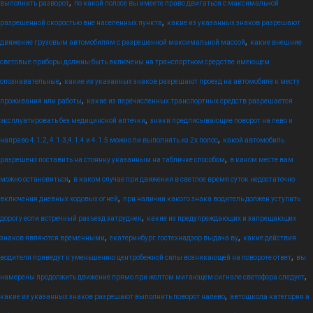
,
выполнить разворот
по какой полосе вы имеете право двигаться с максимальной
,
разрешенной скоростью вне населенных пункта
какие из указанных знаков разрешают
,
движение грузовым автомобилям с разрешенной максимальной массой
какие внешние
световые приборы должны быть включены на транспортном средстве имеющем
,
опознавательные
какие из указанных знаков разрешают проезд на автомобиле к месту
,
проживания или работы
какие из перечисленных транспортных средств разрешается
,
эксплуатировать без медицинской аптечки
знаки предписывающие поворот на лево и
,
направо 4.1.2, 4.1.3,4.1.4 и 4.1.5 можно ли выполнять из 2х полос
какой автомобиль
,
разрешено поставить на стоянку указанным на табличке способом
в каком месте вам
,
можно остановиться
в каком случае при движении в светлое время суток недостаточно
,
включения дневных ходовых огней
при наличии какого знака водитель должен уступить
,
дорогу если встречный разъезд затруднен
какие из предупреждающих и запрещающих
,
,
знаков являются временными
екатеринбург гостехнадзор выдача ву
какие действия
,
водителя приведут к уменьшению центробежной силы возникающей на повороте ответ
вы
,
намерены продолжить движение прямо при желтом мигающем сигнале светофора следует
,
какие из указанных знаков разрешают выполнить поворот налево
автошкола категория а