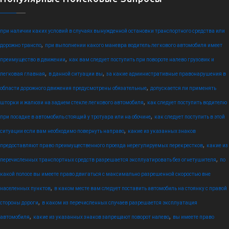
при наличии каких условий в случаях вынужденной остановки транспортного средства или
,
дорожно транспо
при выполнении какого маневра водитель легкового автомобиля имеет
,
преимущество в движении
как вам следует поступить при повороте налево грузовик и
,
,
легковая главная
в данной ситуации вы
за какие административные правонарушения в
,
области дорожного движения предусмотрены обязательные
допускается ли применять
,
шторки и жалюзи на заднем стекле легкового автомобиля
как следует поступить водителю
,
при посадке в автомобиль стоящий у тротуара или на обочине
как следует поступить в этой
,
ситуации если вам необходимо повернуть направо
какие из указанных знаков
,
предоставляют право преимущественного проезда нерегулируемых перекрестков
какие из
,
перечисленных транспортных средств разрешается эксплуатировать без огнетушителя
по
какой полосе вы имеете право двигаться с максимально разрешенной скоростью вне
,
населенных пунктов
в каком месте вам следует поставить автомобиль на стоянку с правой
,
стороны дороги
в каком из перечисленных случаев разрешается эксплуатация
,
,
автомобиля
какие из указанных знаков запрещают поворот налево
вы имеете право