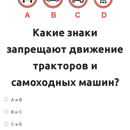
Какие знаки
запрещают движение
тракторов и
самоходных машин?
А и В
В и С
С и Б