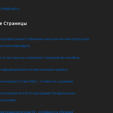
kb196@mail.ru
е Страницы
 Профессионал | Обучение в автошколе с инструктором
ию в Екатеринбурге
и от автошколы категория C грузовой автомобиль
конфиденциальности персональных данных
а категорию D (автобус) - стоимость и условия
а категорию B и B1 по программе Профессионал -
и условия
ие права категории CE - особенности обучения