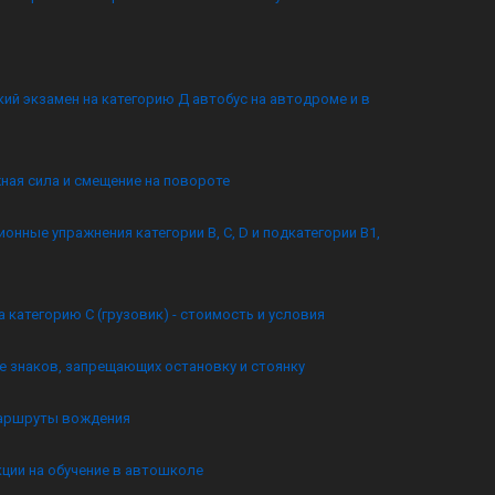
ий экзамен на категорию Д автобус на автодроме и в
ная сила и смещение на повороте
онные упражнения категории B, C, D и подкатегории B1,
а категорию C (грузовик) - стоимость и условия
 знаков, запрещающих остановку и стоянку
аршруты вождения
кции на обучение в автошколе