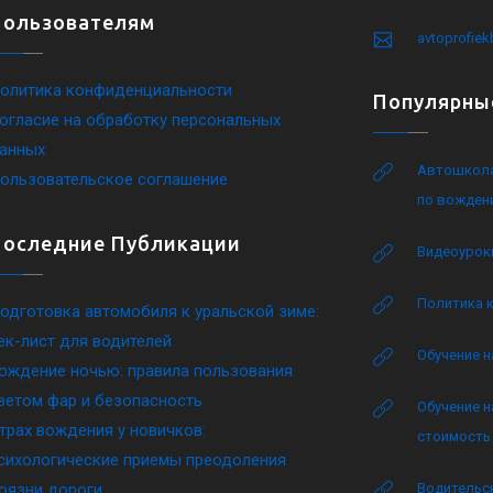
Пользователям
avtoprofie
олитика конфиденциальности
Популярны
огласие на обработку персональных
анных
Автошкола
ользовательское соглашение
по вожден
Последние Публикации
Видеоурок
Политика 
одготовка автомобиля к уральской зиме:
ек-лист для водителей
Обучение н
ождение ночью: правила пользования
ветом фар и безопасность
Обучение н
трах вождения у новичков:
стоимость 
сихологические приемы преодоления
оязни дороги
Водительск