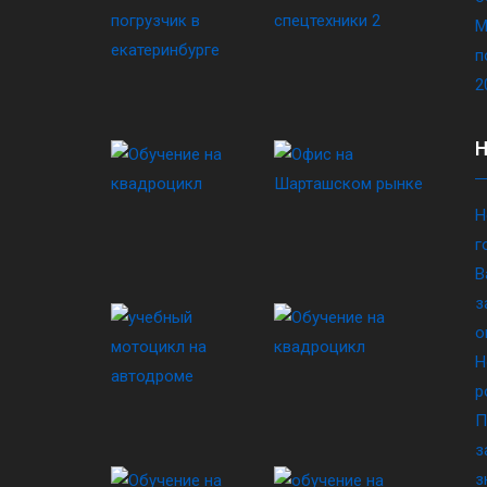
М
п
2
Н
г
В
з
о
Н
р
П
з
з