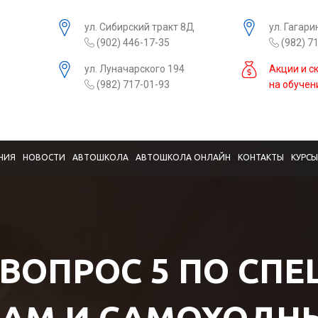
ул. Сибирский тракт 8Д
ул. Гагари
(902) 446-17-35
(982) 7
ул. Луначарского 194
Акции и с
(982) 717-01-93
на обучен
НИЯ
НОВОСТИ
АВТОШКОЛА
АВТОШКОЛА ОНЛАЙН
КОНТАКТЫ
КУРС
 ВОПРОС 5 ПО СП