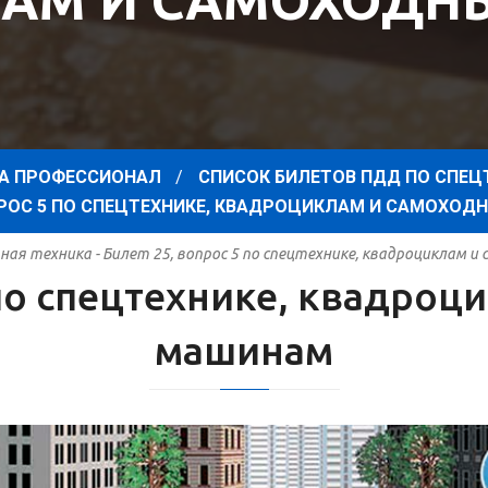
АМ И САМОХОД
А ПРОФЕССИОНАЛ
СПИСОК БИЛЕТОВ ПДД ПО СПЕЦ
ОПРОС 5 ПО СПЕЦТЕХНИКЕ, КВАДРОЦИКЛАМ И САМОХО
ая техника - Билет 25, вопрос 5 по спецтехнике, квадроциклам 
 по спецтехнике, квадро
машинам