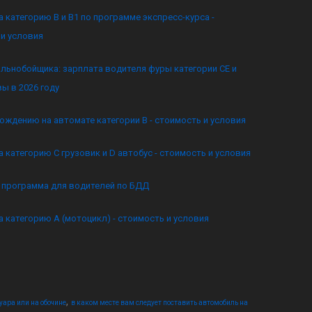
а категорию B и B1 по программе экспресс-курса -
и условия
льнобойщика: зарплата водителя фуры категории CE и
ы в 2026 году
ождению на автомате категории B - стоимость и условия
а категорию C грузовик и D автобус - стоимость и условия
я программа для водителей по БДД
а категорию А (мотоцикл) - стоимость и условия
,
уара или на обочине
в каком месте вам следует поставить автомобиль на