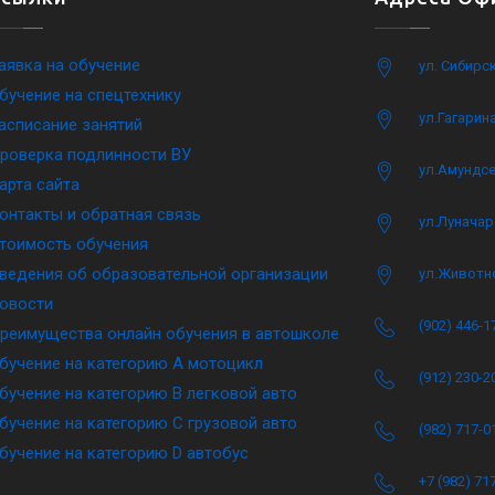
аявка на обучение
ул. Сибирс
бучение на спецтехнику
ул.Гагарина
асписание занятий
роверка подлинности ВУ
ул.Амундсе
арта сайта
онтакты и обратная связь
ул.Луначар
тоимость обучения
ведения об образовательной организации
ул.Животн
овости
(902) 446-1
реимущества онлайн обучения в автошколе
бучение на категорию A мотоцикл
(912) 230-2
бучение на категорию B легковой авто
бучение на категорию C грузовой авто
(982) 717-0
бучение на категорию D автобус
+7 (982) 71