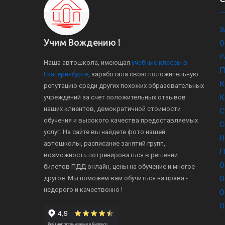
З
Учим Вождению !
О
Р
Наша автошкола, имеющая
учебные классы в
П
Екатеринбурге
, заработала свою положительную
К
репутацию среди других похожих образовательных
К
учреждений за счет положительных отзывов
наших клиентов, демократичной стоимости
С
обучения и высокого качества предоставляемых
С
услуг. На сайте вы найдете фото нашей
Н
автошколы, расписание занятий групп,
П
возможность потренироваться в решении
О
билетов ПДД онлайн, цены на обучение и многое
другое. Мы поможем вам обучиться на права -
О
недорого и качественно !
О
О