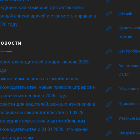
едицинская комиссия для автошколы:
Лекции
олный список врачей и стоимость справки в
026 году
Практическ
городе
Новости
Центробеж
овое для водителей в марте-апреле 2026
Экзаменаци
ода
C1, D1
ажные изменения в автомобильном
аконодательстве: новые правила штрафов и
Обучение н
граничений весной в 2026 году
овости для водителей: важные изменения в
Применение
оссийском законодательстве c 1.03.26
Учебные м
оследние изменения в автомобильном
аконодательстве c 01.01.2026: что нужно
Скидки и а
нать водителям