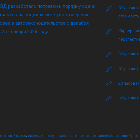
ВД разработало поправки к порядку сдачи
Обучение н
кзамена на водительское удостоверение
стоимость 
овое в автозаконодательстве с декабря
Карьера да
025 - января 2026 года
перспектив
Обучение в
Обучение н
20 часова
Обучение н
,
е по левой полосе
как следует поступить водителю при посадке в автомобиль стоящий у трот