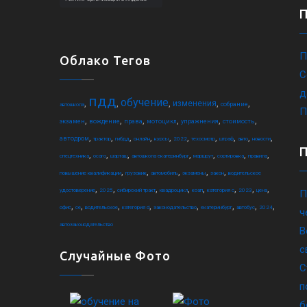
П
Облако Тегов
С
д
пдд
обучение
,
,
,
,
,
изменения
собрание
автошкола
П
,
,
,
,
,
,
экзамен
вождение
права
мотоцикл
упражнения
стоимость
,
,
,
,
,
,
,
,
,
,
автодром
трактор
гибдд
онлайн
курсы
2022
техосмотр
штраф
авто
новости
,
,
,
,
,
,
,
спецтехника
осаго
шарташ
автошкола екатеринбург
маршрут
сортировка
правила
,
,
,
,
,
повышение квалификации
грузовик
автомобиль
экзамены
закон
водительское
,
,
,
,
,
,
,
,
удостоверение
2025
сибирский тракт
квадроцикл
коап
категория c
2023
цена
П
,
,
,
,
,
,
,
,
офис
ce
водительское
категория d
законодательство
екатеринбург
автобус
2024
ч
автозаконодательство
В
с
Случайные Фото
С
п
б