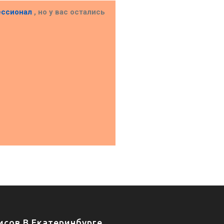
ессионал
, но у вас остались
сов В Екатеринбурге