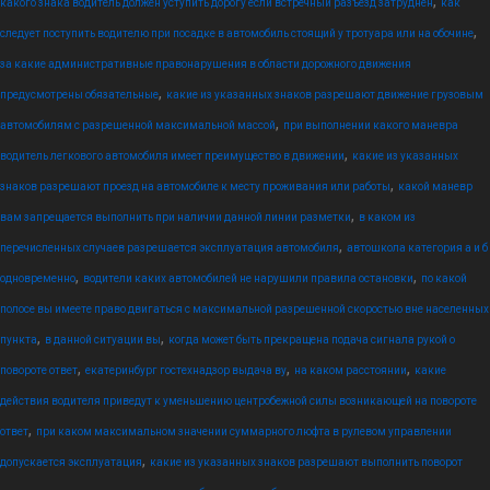
,
какого знака водитель должен уступить дорогу если встречный разъезд затруднен
как
,
следует поступить водителю при посадке в автомобиль стоящий у тротуара или на обочине
за какие административные правонарушения в области дорожного движения
,
предусмотрены обязательные
какие из указанных знаков разрешают движение грузовым
,
автомобилям с разрешенной максимальной массой
при выполнении какого маневра
,
водитель легкового автомобиля имеет преимущество в движении
какие из указанных
,
знаков разрешают проезд на автомобиле к месту проживания или работы
какой маневр
,
вам запрещается выполнить при наличии данной линии разметки
в каком из
,
перечисленных случаев разрешается эксплуатация автомобиля
автошкола категория а и б
,
,
одновременно
водители каких автомобилей не нарушили правила остановки
по какой
полосе вы имеете право двигаться с максимальной разрешенной скоростью вне населенных
,
,
пункта
в данной ситуации вы
когда может быть прекращена подача сигнала рукой о
,
,
,
повороте ответ
екатеринбург гостехнадзор выдача ву
на каком расстоянии
какие
действия водителя приведут к уменьшению центробежной силы возникающей на повороте
,
ответ
при каком максимальном значении суммарного люфта в рулевом управлении
,
допускается эксплуатация
какие из указанных знаков разрешают выполнить поворот