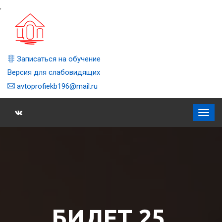
,
Записаться на обучение
Версия для слабовидящих
avtoprofiekb196@mail.ru
БИЛЕТ 25,