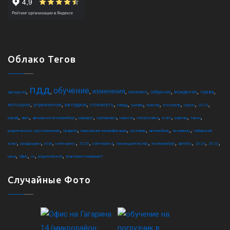
Облако Тегов
пдд
обучение
,
,
,
,
,
,
,
,
изменения
экзамен
собрание
вождение
права
автошкола
,
,
,
,
,
,
,
,
,
,
мотоцикл
упражнения
автодром
стоимость
гибдд
онлайн
трактор
техосмотр
курсы
2022
,
,
,
,
,
,
,
,
,
,
штраф
авто
автошкола екатеринбург
маршрут
сортировка
новости
спецтехника
осаго
шарташ
закон
,
,
,
,
,
,
водительское удостоверение
правила
повышение квалификации
грузовик
автомобиль
экзамены
сибирский
,
,
,
,
,
,
,
,
,
,
,
тракт
квадроцикл
коап
категория c
2025
категория d
законодательство
екатеринбург
автобус
2024
2023
,
,
,
,
цена
офис
ce
водительское
тракторист-машинист
Случайные Фото