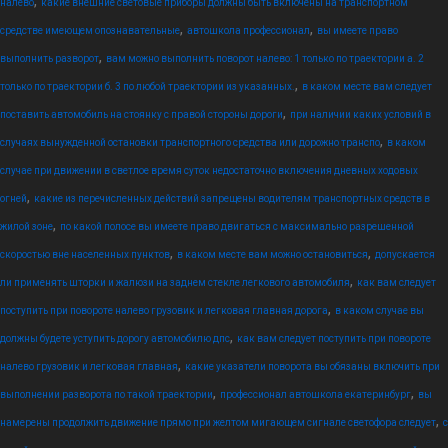
,
налево
какие внешние световые приборы должны быть включены на транспортном
,
,
средстве имеющем опознавательные
автошкола профессионал
вы имеете право
,
выполнить разворот
вам можно выполнить поворот налево: 1 только по траектории а. 2
,
только по траектории б. 3 по любой траектории из указанных.
в каком месте вам следует
,
поставить автомобиль на стоянку с правой стороны дороги
при наличии каких условий в
,
случаях вынужденной остановки транспортного средства или дорожно транспо
в каком
случае при движении в светлое время суток недостаточно включения дневных ходовых
,
огней
какие из перечисленных действий запрещены водителям транспортных средств в
,
жилой зоне
по какой полосе вы имеете право двигаться с максимально разрешенной
,
,
скоростью вне населенных пунктов
в каком месте вам можно остановиться
допускается
,
ли применять шторки и жалюзи на заднем стекле легкового автомобиля
как вам следует
,
поступить при повороте налево грузовик и легковая главная дорога
в каком случае вы
,
должны будете уступить дорогу автомобилю дпс
как вам следует поступить при повороте
,
налево грузовик и легковая главная
какие указатели поворота вы обязаны включить при
,
,
выполнении разворота по такой траектории
профессионал автошкола екатеринбург
вы
,
намерены продолжить движение прямо при желтом мигающем сигнале светофора следует
с