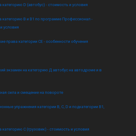
а категорию D (автобус) - стоимость и условия
а категорию B и B1 по программе Профессионал -
и условия
ие права категории CE - особенности обучения
ий экзамен на категорию Д автобус на автодроме и в
ная сила и смещение на повороте
онные упражнения категории B, C, D и подкатегории B1,
а категорию C (грузовик) - стоимость и условия