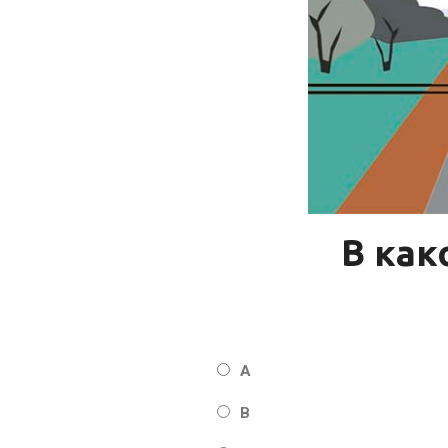
В как
А
В