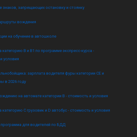
 знаков, запрещающих остановку и стоянку
аршруты вождения
кции на обучение в автошколе
а категорию B и B1 по программе экспресс-курса -
и условия
льнобойщика: зарплата водителя фуры категории CE и
ы в 2026 году
ождению на автомате категории B - стоимость и условия
а категорию C грузовик и D автобус - стоимость и условия
я программа для водителей по БДД