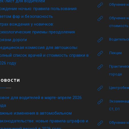
ек-лист для водителей
Обучение н
ождение ночью: правила пользования
ветом фар и безопасность
Обучение н
трах вождения у новичков:
стоимость 
сихологические приемы преодоления
оязни дороги
Водительск
едицинская комиссия для автошколы:
Лекции
олный список врачей и стоимость справки в
026 году
Практическ
городе
Новости
Центробеж
овое для водителей в марте-апреле 2026
Экзаменаци
ода
C1, D1
ажные изменения в автомобильном
аконодательстве: новые правила штрафов и
Обучение н
граничений весной в 2026 году