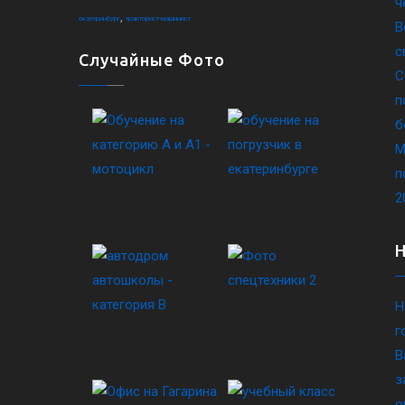
ч
,
екатеринбург
тракторист-машинист
В
с
Случайные Фото
С
п
б
М
п
2
Н
г
В
з
о