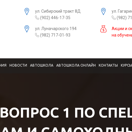
ул. Сибирский тракт 8Д
ул. Гагари
(902) 446-17-35
(982) 7
ул. Луначарского 194
Акции и с
(982) 717-01-93
на обучен
НИЯ
НОВОСТИ
АВТОШКОЛА
АВТОШКОЛА ОНЛАЙН
КОНТАКТЫ
КУРС
 ВОПРОС 1 ПО СП