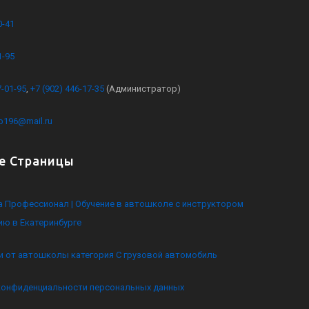
0-41
1-95
7-01-95
,
+7 (902) 446-17-35
(Администратор)
kb196@mail.ru
е Страницы
 Профессионал | Обучение в автошколе с инструктором
ию в Екатеринбурге
и от автошколы категория C грузовой автомобиль
конфиденциальности персональных данных