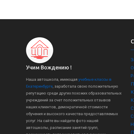
З
Учим Вождению !
О
Р
Наша автошкола, имеющая
учебные классы в
П
Екатеринбурге
, заработала свою положительную
К
репутацию среди других похожих образовательных
К
учреждений за счет положительных отзывов
наших клиентов, демократичной стоимости
С
обучения и высокого качества предоставляемых
С
услуг. На сайте вы найдете фото нашей
Н
автошколы, расписание занятий групп,
П