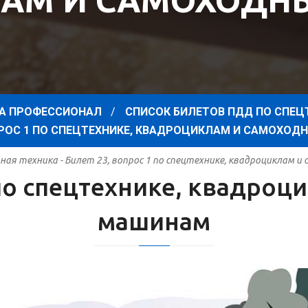
АМ И САМОХОД
А ПРОФЕССИОНАЛ
СПИСОК БИЛЕТОВ ПДД ПО СПЕЦ
ОПРОС 1 ПО СПЕЦТЕХНИКЕ, КВАДРОЦИКЛАМ И САМОХО
ая техника - Билет 23, вопрос 1 по спецтехнике, квадроциклам 
 по спецтехнике, квадро
машинам