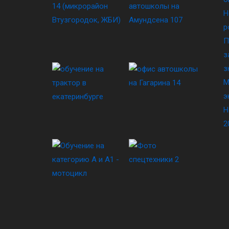
Н
р
П
з
з
М
э
Н
2