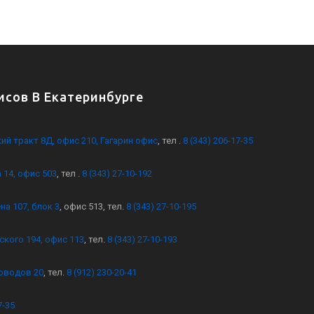
сов В Екатеринбурге
кий тракт 8Д, офис 210, Гагарин офис
, тел .
8 (343) 206-17-35
 14, офис 503
, тел .
8 (343) 27-10-192
на 107, блок 3
, офис 513, тел.
8 (343) 27-10-195
ского 194, офис 113
, тел.
8 (343) 27-10-193
оводов 20
, тел.
8 (912) 230-20-41
7-35