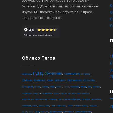
возможность потренироваться в решении
О
билетов ПДД онлайн, цены на обучение и многое
другое. Мы поможем вам обучиться на права -
О
недорого и качественно !
О
О
П
Облако Тегов
С
д
пдд
обучение
,
,
,
,
,
изменения
экзамен
автошкола
П
,
,
,
,
,
,
собрание
вождение
права
мотоцикл
упражнения
стоимость
,
,
,
,
,
,
,
,
,
,
автодром
онлайн
трактор
гибдд
курсы
2022
техосмотр
штраф
авто
маршрут
,
,
,
,
,
,
сортировка
новости
спецтехника
осаго
шарташ
автошкола екатеринбург
,
,
,
,
,
водительское удостоверение
правила
повышение квалификации
грузовик
автомобиль
,
,
,
,
,
,
,
,
экзамены
закон
квадроцикл
коап
категория c
2025
сибирский тракт
автобус
П
,
,
,
,
,
,
,
,
2024
2023
цена
офис
ce
водительское
категория d
законодательство