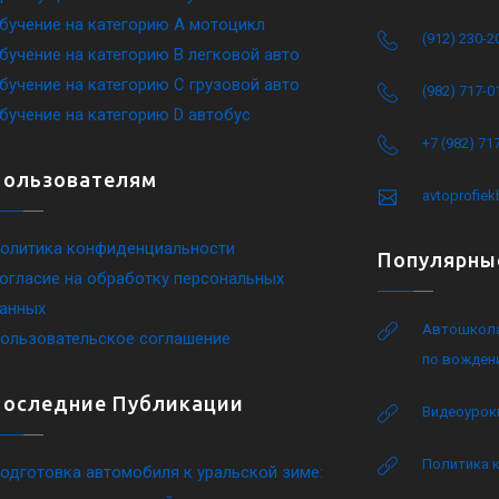
бучение на категорию A мотоцикл
(912) 230-2
бучение на категорию B легковой авто
бучение на категорию C грузовой авто
(982) 717-0
бучение на категорию D автобус
+7 (982) 71
Пользователям
avtoprofie
олитика конфиденциальности
Популярны
огласие на обработку персональных
анных
Автошкола
ользовательское соглашение
по вожден
Последние Публикации
Видеоурок
Политика 
одготовка автомобиля к уральской зиме: