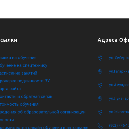
Ссылки
Адреса Офи
аявка на обучение
ул. Сибирс
бучение на спецтехнику
ул.Гагарина
асписание занятий
роверка подлинности ВУ
ул.Амундсе
арта сайта
онтакты и обратная связь
ул.Луначар
тоимость обучения
ведения об образовательной организации
ул.Животн
овости
(902) 446-1
реимущества онлайн обучения в автошколе