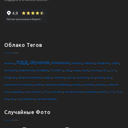
Облако Тегов
пдд
обучение
,
,
,
,
,
,
,
,
изменения
экзамен
собрание
вождение
права
автошкола
,
,
,
,
,
,
,
,
,
,
мотоцикл
упражнения
автодром
стоимость
гибдд
онлайн
трактор
техосмотр
курсы
2022
,
,
,
,
,
,
,
,
,
,
штраф
авто
автошкола екатеринбург
маршрут
сортировка
новости
спецтехника
осаго
шарташ
закон
,
,
,
,
,
,
водительское удостоверение
правила
повышение квалификации
грузовик
автомобиль
экзамены
сибирский
,
,
,
,
,
,
,
,
,
,
,
тракт
квадроцикл
коап
категория c
2025
категория d
законодательство
екатеринбург
автобус
2024
2023
,
,
,
,
цена
офис
ce
водительское
тракторист-машинист
Случайные Фото