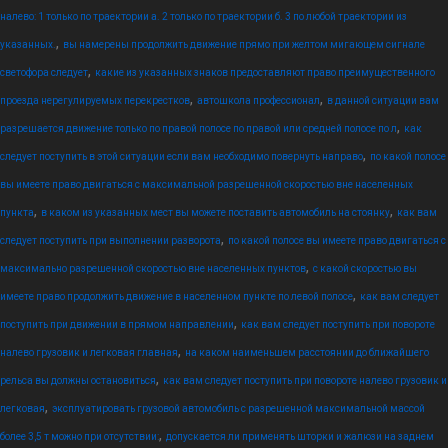
налево: 1 только по траектории а. 2 только по траектории б. 3 по любой траектории из
,
указанных.
вы намерены продолжить движение прямо при желтом мигающем сигнале
,
светофора следует
какие из указанных знаков предоставляют право преимущественного
,
,
проезда нерегулируемых перекрестков
автошкола профессионал
в данной ситуации вам
,
разрешается движение только по правой полосе по правой или средней полосе по л
как
,
следует поступить в этой ситуации если вам необходимо повернуть направо
по какой полосе
вы имеете право двигаться с максимальной разрешенной скоростью вне населенных
,
,
пункта
в каком из указанных мест вы можете поставить автомобиль на стоянку
как вам
,
следует поступить при выполнении разворота
по какой полосе вы имеете право двигаться с
,
максимально разрешенной скоростью вне населенных пунктов
с какой скоростью вы
,
имеете право продолжить движение в населенном пункте по левой полосе
как вам следует
,
поступить при движении в прямом направлении
как вам следует поступить при повороте
,
налево грузовик и легковая главная
на каком наименьшем расстоянии до ближайшего
,
рельса вы должны остановиться
как вам следует поступить при повороте налево грузовик и
,
легковая
эксплуатировать грузовой автомобиль с разрешенной максимальной массой
,
более 3,5 т можно при отсутствии:
допускается ли применять шторки и жалюзи на заднем