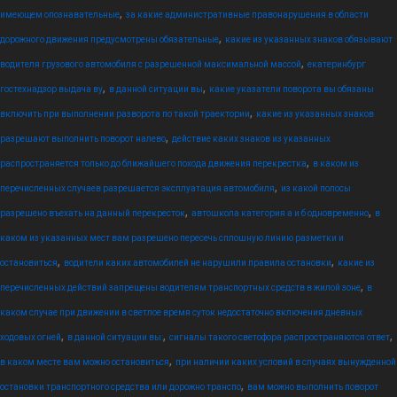
,
имеющем опознавательные
за какие административные правонарушения в области
,
дорожного движения предусмотрены обязательные
какие из указанных знаков обязывают
,
водителя грузового автомобиля с разрешенной максимальной массой
екатеринбург
,
,
гостехнадзор выдача ву
в данной ситуации вы
какие указатели поворота вы обязаны
,
включить при выполнении разворота по такой траектории
какие из указанных знаков
,
разрешают выполнить поворот налево
действие каких знаков из указанных
,
распространяется только до ближайшего похода движения перекрестка
в каком из
,
перечисленных случаев разрешается эксплуатация автомобиля
из какой полосы
,
,
разрешено въехать на данный перекресток
автошкола категория а и б одновременно
в
каком из указанных мест вам разрешено пересечь сплошную линию разметки и
,
,
остановиться
водители каких автомобилей не нарушили правила остановки
какие из
,
перечисленных действий запрещены водителям транспортных средств в жилой зоне
в
каком случае при движении в светлое время суток недостаточно включения дневных
,
,
,
ходовых огней
в данной ситуации вы:
сигналы такого светофора распространяются ответ
,
в каком месте вам можно остановиться
при наличии каких условий в случаях вынужденной
,
остановки транспортного средства или дорожно транспо
вам можно выполнить поворот