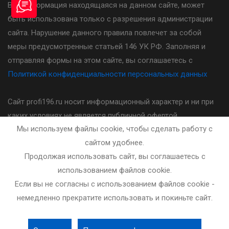
Вся информация находящаяся на данном сайте, может
быть использована только с разрешения администрации
сайта. Нарушение данного правила повлечет за собой
меры предусмотренные статьей 146 УК РФ. Заполняя и
отправляя формы на этом сайте, вы соглашаетесь с
Политикой конфиденциальности персональных данных
Сайт profi196.ru носит информационный характер и ни при
каких условиях не является публичной офертой,
Мы используем файлы cookie, чтобы сделать работу с
определяемой положениями статьи 437(2) Гражданского
сайтом удобнее.
кодекса Российской Федерации. Стоимость, порядок и
Продолжая использовать сайт, вы соглашаетесь с
другие условия предоставления услуг указанных на сайте
использованием файлов cookie.
необходимо уточнять у администратора автошколы.
Если вы не согласны с использованием файлов cookie -
немедленно прекратите использовать и покиньте сайт.
Разработка и сопровождение сайта - bleaksoft.ru