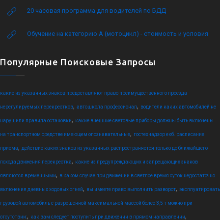
20 часовая программа для водителей по БДД
Обучение на категорию А (мотоцикл) - стоимость и условия
Популярные Поисковые Запросы
какие из указанных знаков предоставляют право преимущественного проезда
,
,
нерегулируемых перекрестков
автошкола профессионал
водители каких автомобилей не
,
нарушили правила остановки
какие внешние световые приборы должны быть включены
,
на транспортном средстве имеющем опознавательные
гостехнадзор екб. расписание
,
приема
действие каких знаков из указанных распространяется только до ближайшего
,
похода движения перекрестка
какие из предупреждающих и запрещающих знаков
,
являются временными
в каком случае при движении в светлое время суток недостаточно
,
,
включения дневных ходовых огней
вы имеете право выполнить разворот
эксплуатировать
грузовой автомобиль с разрешенной максимальной массой более 3,5 т можно при
,
,
отсутствии:
как вам следует поступить при движении в прямом направлении