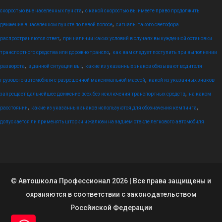
,
скоростью вне населенных пункта
с какой скоростью вы имеете право продолжить
,
движение в населенном пункте по левой полосе
сигналы такого светофора
,
распространяются ответ
при наличии каких условий в случаях вынужденной остановки
,
транспортного средства или дорожно транспо
как вам следует поступить при выполнении
,
,
разворота
в данной ситуации вы:
какие из указанных знаков обязывают водителя
,
грузового автомобиля с разрешенной максимальной массой
какой из указанных знаков
,
запрещает дальнейшее движение всех без исключения транспортных средств
на каком
,
,
расстоянии
какие из указанных знаков используются для обозначения кемпинга
допускается ли применять шторки и жалюзи на заднем стекле легкового автомобиля
© Автошкола Профессионал 2026 | Все права защищены и
охраняются в соответствии с законодательством
Россйиской Федерации