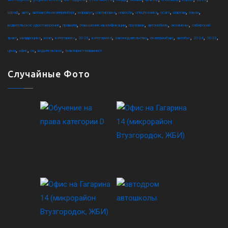
,
,
,
,
,
,
,
,
,
,
штраф
авто
автошкола екатеринбург
маршрут
сортировка
новости
спецтехника
осаго
шарташ
закон
,
,
,
,
,
,
водительское удостоверение
правила
повышение квалификации
грузовик
автомобиль
экзамены
сибирский
,
,
,
,
,
,
,
,
,
,
,
тракт
квадроцикл
коап
категория c
2025
категория d
законодательство
екатеринбург
автобус
2024
2023
,
,
,
,
цена
офис
ce
водительское
тракторист-машинист
Случайные Фото