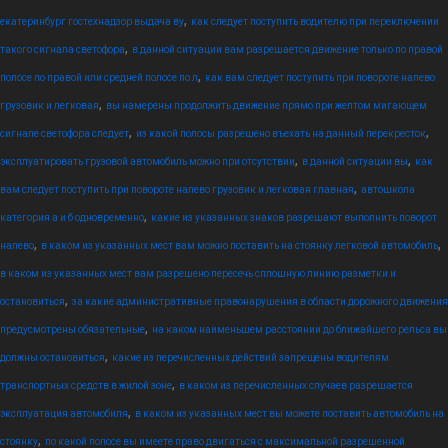
,
екатеринбург гостехнадзор выдача ву
как следует поступить водителю при переключении
,
такого сигнала светофора
в данной ситуации вам разрешается движение только по правой
,
полосе по правой или средней полосе по л
как вам следует поступить при повороте налево
,
грузовик и легковая
вы намерены продолжить движение прямо при желтом мигающем
,
,
сигнале светофора следует
из какой полосы разрешено въехать на данный перекресток
,
,
эксплуатировать грузовой автомобиль можно при отсутствии
в данной ситуации вы
как
,
вам следует поступить при повороте налево грузовик и легковая главная
автошкола
,
категория а и б одновременно
какие из указанных знаков разрешают выполнить поворот
,
,
налево
в каком из указанных мест вам можно поставить на стоянку легковой автомобиль
в каком из указанных мест вам разрешено пересечь сплошную линию разметки и
,
остановиться
за какие административные правонарушения в области дорожного движения
,
предусмотрены обязательные
на каком наименьшем расстоянии до ближайшего рельса вы
,
должны остановиться
какие из перечисленных действий запрещены водителям
,
транспортных средств в жилой зоне
в каком из перечисленных случаев разрешается
,
эксплуатация автомобиля
в каком из указанных мест вы можете поставить автомобиль на
,
стоянку
по какой полосе вы имеете право двигаться с максимальной разрешенной