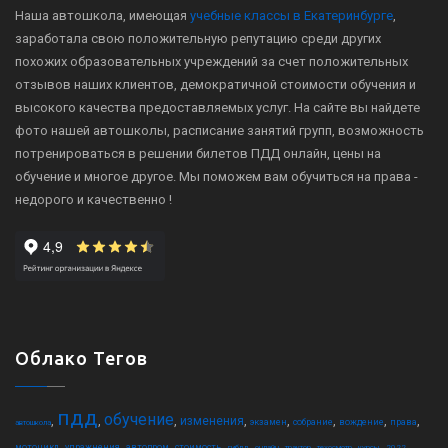
Наша автошкола, имеющая
учебные классы в Екатеринбурге
,
заработала свою положительную репутацию среди других
похожих образовательных учреждений за счет положительных
отзывов наших клиентов, демократичной стоимости обучения и
высокого качества предоставляемых услуг. На сайте вы найдете
фото нашей автошколы, расписание занятий групп, возможность
потренироваться в решении билетов ПДД онлайн, цены на
обучение и многое другое. Мы поможем вам обучиться на права -
недорого и качественно !
Облако Тегов
пдд
обучение
,
,
,
,
,
,
,
,
изменения
экзамен
собрание
вождение
права
автошкола
,
,
,
,
,
,
,
,
,
,
мотоцикл
упражнения
автодром
стоимость
гибдд
онлайн
трактор
техосмотр
курсы
2022