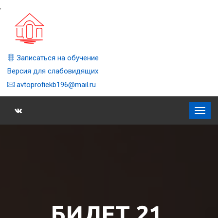
,
Записаться на обучение
Версия для слабовидящих
avtoprofiekb196@mail.ru
БИЛЕТ 21,