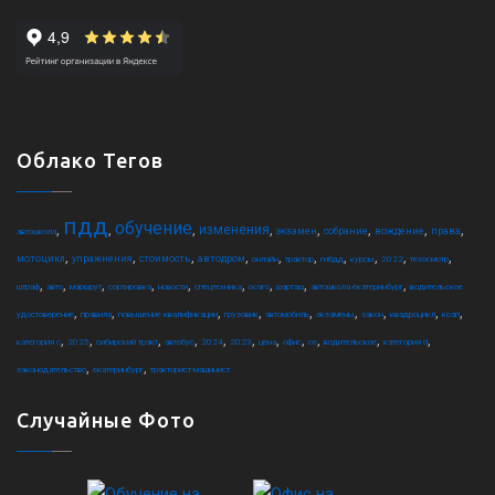
Облако Тегов
пдд
обучение
,
,
,
,
,
,
,
,
изменения
экзамен
собрание
вождение
права
автошкола
,
,
,
,
,
,
,
,
,
,
мотоцикл
упражнения
стоимость
автодром
онлайн
трактор
гибдд
курсы
2022
техосмотр
,
,
,
,
,
,
,
,
,
штраф
авто
маршрут
сортировка
новости
спецтехника
осаго
шарташ
автошкола екатеринбург
водительское
,
,
,
,
,
,
,
,
,
удостоверение
правила
повышение квалификации
грузовик
автомобиль
экзамены
закон
квадроцикл
коап
,
,
,
,
,
,
,
,
,
,
,
категория c
2025
сибирский тракт
автобус
2024
2023
цена
офис
ce
водительское
категория d
,
,
законодательство
екатеринбург
тракторист-машинист
Случайные Фото