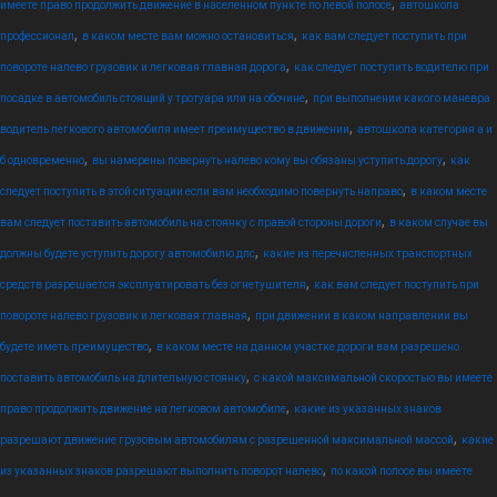
,
имеете право продолжить движение в населенном пункте по левой полосе
автошкола
,
,
профессионал
в каком месте вам можно остановиться
как вам следует поступить при
,
повороте налево грузовик и легковая главная дорога
как следует поступить водителю при
,
посадке в автомобиль стоящий у тротуара или на обочине
при выполнении какого маневра
,
водитель легкового автомобиля имеет преимущество в движении
автошкола категория а и
,
,
б одновременно
вы намерены повернуть налево кому вы обязаны уступить дорогу
как
,
следует поступить в этой ситуации если вам необходимо повернуть направо
в каком месте
,
вам следует поставить автомобиль на стоянку с правой стороны дороги
в каком случае вы
,
должны будете уступить дорогу автомобилю дпс
какие из перечисленных транспортных
,
средств разрешается эксплуатировать без огнетушителя
как вам следует поступить при
,
повороте налево грузовик и легковая главная
при движении в каком направлении вы
,
будете иметь преимущество
в каком месте на данном участке дороги вам разрешено
,
поставить автомобиль на длительную стоянку
с какой максимальной скоростью вы имеете
,
право продолжить движение на легковом автомобиле
какие из указанных знаков
,
разрешают движение грузовым автомобилям с разрешенной максимальной массой
какие
,
из указанных знаков разрешают выполнить поворот налево
по какой полосе вы имеете