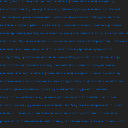
,
право двигаться с максимально разрешенной скоростью вне населенных пунктов
,
профи196 автошкола
какие действия водителя приведут к уменьшению центробежной
,
силы возникающей на повороте ответ
какие внешние световые приборы должны быть
,
включены на транспортном средстве имеющем опознавательные
с какой скоростью вы
,
имеете право продолжить движение в населенном пункте по правой полосе
какие указатели
,
поворота вы обязаны включить при выполнении разворота по такой траектории
при каком
максимальном значении суммарного люфта в рулевом управлении допускается
,
,
эксплуатация
профессионал автошкола екатеринбург
как вам следует поступить при
,
повороте налево грузовик и легковая
по какой полосе вы имеете право двигаться с
,
максимальной разрешенной скоростью вне населенных пункта
вы намерены повернуть
,
налево на этом перекрестке в какой момент следует включить указатели левого поворота
за какие административные правонарушения в области дорожного движения
,
,
предусмотрены обязательные
на каком расстоянии
какой автомобиль разрешено
,
поставить на стоянку указанным на табличке способом
какой маневр вам запрещается
,
выполнить при наличии данной линии разметки
на каком расстоянии от знака вам
,
разрешено поставить автомобиль на стоянку
с какой максимальной скоростью вы имеете