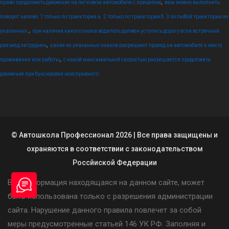
,
право продолжить движение на легковом автомобиле с прицепом
вам можно выполнить
поворот налево: 1 только по траектории а. 2 только по траектории б. 3 по любой траектории из
,
указанных.
при наличии какого знака водитель должен уступить дорогу если встречный
,
разъезд затруднен
какие из указанных знаков разрешают проезд на автомобиле к месту
,
проживания или работы
с какой максимальной скоростью разрешается продолжить
движение при буксировке неисправного
© Автошкола Профессионал 2026 | Все права защищены и
охраняются в соответствии с законодательством
Россйиской Федерации
Вся информация находящаяся на данном сайте, может
быть использована только с разрешения администрации
сайта. Нарушение данного правила повлечет за собой
меры предусмотренные статьей 146 УК РФ. Заполняя и