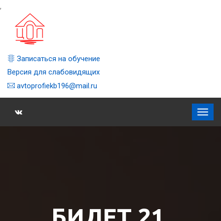
,
Записаться на обучение
Версия для слабовидящих
avtoprofiekb196@mail.ru
БИЛЕТ 21,