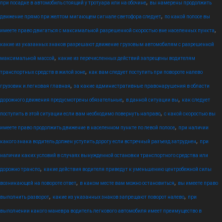
,
при посадке в автомобиль стоящий у тротуара или на обочине
вы намерены продолжить
,
движение прямо при желтом мигающем сигнале светофора следует
по какой полосе вы
,
имеете право двигаться с максимальной разрешенной скоростью вне населенных пункта
какие из указанных знаков разрешают движение грузовым автомобилям с разрешенной
,
максимальной массой
какие из перечисленных действий запрещены водителям
,
транспортных средств в жилой зоне
как вам следует поступить при повороте налево
,
грузовик и легковая главная
за какие административные правонарушения в области
,
,
дорожного движения предусмотрены обязательные
в данной ситуации вы
как следует
,
поступить в этой ситуации если вам необходимо повернуть направо
с какой скоростью вы
,
имеете право продолжить движение в населенном пункте по левой полосе
при наличии
,
какого знака водитель должен уступить дорогу если встречный разъезд затруднен
при
наличии каких условий в случаях вынужденной остановки транспортного средства или
,
дорожно транспо
какие действия водителя приведут к уменьшению центробежной силы
,
,
возникающей на повороте ответ
в каком месте вам можно остановиться
вы имеете право
,
,
выполнить разворот
какие из указанных знаков запрещают поворот налево
при
выполнении какого маневра водитель легкового автомобиля имеет преимущество в