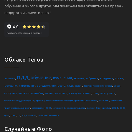
обучение и многое другое. Мы поможем вам обучиться на права -
недорого и качественно !
Облако Тегов
пдд
обучение
,
,
,
,
,
,
,
,
изменения
экзамен
собрание
вождение
права
автошкола
,
,
,
,
,
,
,
,
,
,
мотоцикл
упражнения
автодром
стоимость
гибдд
онлайн
трактор
техосмотр
курсы
2022
,
,
,
,
,
,
,
,
,
,
штраф
авто
автошкола екатеринбург
маршрут
сортировка
новости
спецтехника
осаго
шарташ
закон
,
,
,
,
,
,
водительское удостоверение
правила
повышение квалификации
грузовик
автомобиль
экзамены
сибирский
,
,
,
,
,
,
,
,
,
,
,
тракт
квадроцикл
коап
категория c
2025
категория d
законодательство
екатеринбург
автобус
2024
2023
,
,
,
,
цена
офис
ce
водительское
тракторист-машинист
Случайные Фото