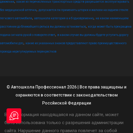
,
движении
какие из перечисленных транспортных средств разрешается эксплуатировать
,
без медицинской аптечки
допускается ли применять шторки и жалюзи на заднем стекле
,
,
легкового автомобиля
автошкола категория а и б одновременно
на каком наименьшем
,
расстоянии до ближайшего рельса вы должны остановиться
когда может быть прекращена
,
подача сигнала рукой о повороте ответ
в каком случае вы должны будете уступить дорогу
,
автомобилю дпс
какие из указанных знаков предоставляют право преимущественного
проезда нерегулируемых перекрестков
© Автошкола Профессионал 2026 | Все права защищены и
охраняются в соответствии с законодательством
Россйиской Федерации
Вся информация находящаяся на данном сайте, может
быть использована только с разрешения администрации
сайта. Нарушение данного правила повлечет за собой