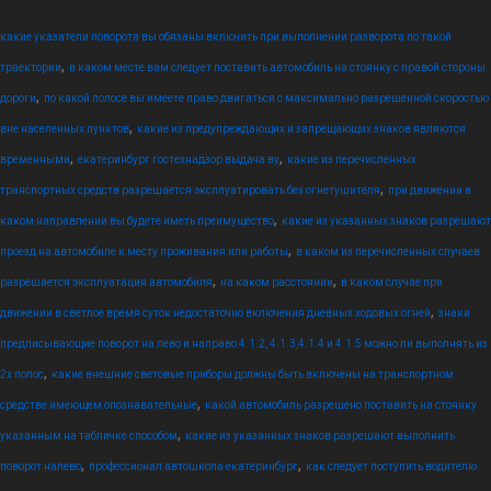
какие указатели поворота вы обязаны включить при выполнении разворота по такой
,
траектории
в каком месте вам следует поставить автомобиль на стоянку с правой стороны
,
дороги
по какой полосе вы имеете право двигаться с максимально разрешенной скоростью
,
вне населенных пунктов
какие из предупреждающих и запрещающих знаков являются
,
,
временными
екатеринбург гостехнадзор выдача ву
какие из перечисленных
,
транспортных средств разрешается эксплуатировать без огнетушителя
при движении в
,
каком направлении вы будете иметь преимущество
какие из указанных знаков разрешают
,
проезд на автомобиле к месту проживания или работы
в каком из перечисленных случаев
,
,
разрешается эксплуатация автомобиля
на каком расстоянии
в каком случае при
,
движении в светлое время суток недостаточно включения дневных ходовых огней
знаки
предписывающие поворот на лево и направо 4.1.2, 4.1.3,4.1.4 и 4.1.5 можно ли выполнять из
,
2х полос
какие внешние световые приборы должны быть включены на транспортном
,
средстве имеющем опознавательные
какой автомобиль разрешено поставить на стоянку
,
указанным на табличке способом
какие из указанных знаков разрешают выполнить
,
,
поворот налево
профессионал автошкола екатеринбург
как следует поступить водителю