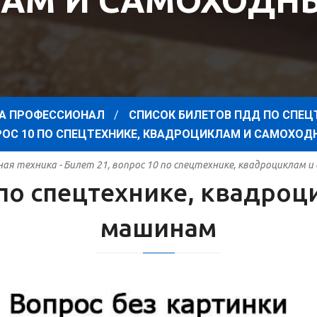
АМ И САМОХОД
А ПРОФЕССИОНАЛ
СПИСОК БИЛЕТОВ ПДД ПО СПЕЦ
ПРОС 10 ПО СПЕЦТЕХНИКЕ, КВАДРОЦИКЛАМ И САМОХ
я техника - Билет 21, вопрос 10 по спецтехнике, квадроциклам
0 по спецтехнике, квадро
машинам