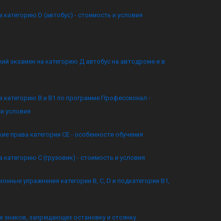
а категорию D (автобус) - стоимость и условия
ий экзамен на категорию Д автобус на автодроме и в
а категорию B и B1 по программе Профессионал -
и условия
ие права категории CE - особенности обучения
а категорию C (грузовик) - стоимость и условия
онные упражнения категории B, C, D и подкатегории B1,
 знаков, запрещающих остановку и стоянку