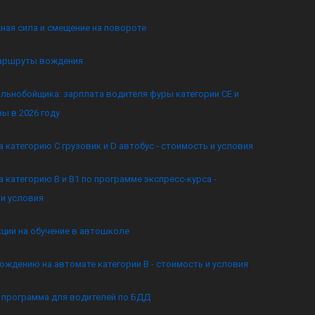
ная сила и смещение на повороте
аршруты вождения
льнобойщика: зарплата водителя фуры категории CE и
ы в 2026 году
а категорию C грузовик и D автобус - стоимость и условия
а категорию B и B1 по программе экспресс-курса -
и условия
кции на обучение в автошколе
ождению на автомате категории B - стоимость и условия
я программа для водителей по БДД