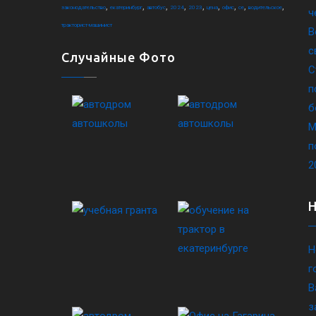
,
,
,
,
,
,
,
,
,
законодательство
екатеринбург
автобус
2024
2023
цена
офис
ce
водительское
ч
тракторист-машинист
В
с
Случайные Фото
С
п
б
М
п
2
Н
г
В
з