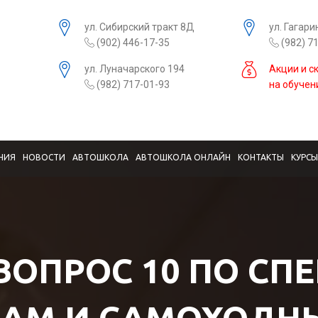
ул. Сибирский тракт 8Д
ул. Гагари
(902) 446-17-35
(982) 7
ул. Луначарского 194
Акции и с
(982) 717-01-93
на обучен
НИЯ
НОВОСТИ
АВТОШКОЛА
АВТОШКОЛА ОНЛАЙН
КОНТАКТЫ
КУРС
 ВОПРОС 10 ПО СП