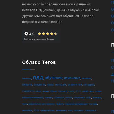
П
возможность потренироваться в решении
О
билетов ПДД онлайн, цены на обучение и многое
другое. Мы поможем вам обучиться на права -
О
недорого и качественно !
О
О
П
Облако Тегов
С
д
пдд
обучение
,
,
,
,
,
изменения
экзамен
автошкола
П
,
,
,
,
,
,
собрание
вождение
права
мотоцикл
упражнения
автодром
,
,
,
,
,
,
,
,
,
,
стоимость
гибдд
онлайн
трактор
техосмотр
курсы
2022
штраф
авто
шарташ
,
,
,
,
,
,
,
автошкола екатеринбург
маршрут
сортировка
новости
спецтехника
осаго
экзамены
,
,
,
,
,
закон
водительское удостоверение
правила
повышение квалификации
грузовик
,
,
,
,
,
,
,
автомобиль
2025
сибирский тракт
квадроцикл
коап
категория c
категория d
П