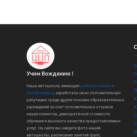
З
Учим Вождению !
О
Р
Наша автошкола, имеющая
учебные классы в
П
Екатеринбурге
, заработала свою положительную
К
репутацию среди других похожих образовательных
К
учреждений за счет положительных отзывов
наших клиентов, демократичной стоимости
С
обучения и высокого качества предоставляемых
С
услуг. На сайте вы найдете фото нашей
Н
автошколы, расписание занятий групп,