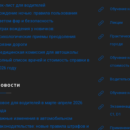
ек-лист для водителей
Обучение н
ождение ночью: правила пользования
ветом фар и безопасность
Лекции
трах вождения у новичков:
сихологические приемы преодоления
Практическ
оязни дороги
городе
едицинская комиссия для автошколы:
Обучение н
олный список врачей и стоимость справки в
стоимость 
026 году
Водительск
Новости
Обучение н
овое для водителей в марте-апреле 2026
Экзаменаци
ода
C1, D1
ажные изменения в автомобильном
аконодательстве: новые правила штрафов и
Применение