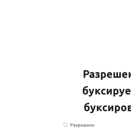
Разрешен
буксируе
буксиро
Разрешено