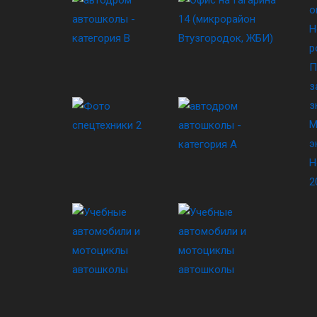
о
Н
р
П
з
з
М
э
Н
2