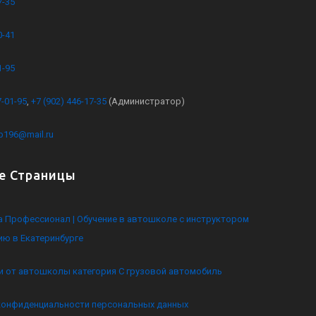
7-35
0-41
1-95
7-01-95
,
+7 (902) 446-17-35
(Администратор)
kb196@mail.ru
е Страницы
 Профессионал | Обучение в автошколе с инструктором
ию в Екатеринбурге
и от автошколы категория C грузовой автомобиль
конфиденциальности персональных данных