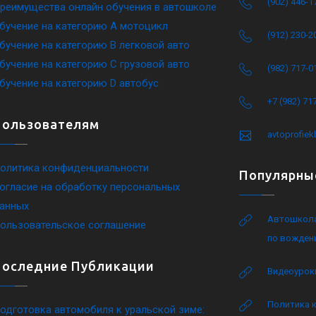
(902) 446-1
реимущества онлайн обучения в автошколе
бучение на категорию A мотоцикл
(912) 230-2
бучение на категорию B легковой авто
бучение на категорию C грузовой авто
(982) 717-0
бучение на категорию D автобус
+7 (982) 71
Пользователям
avtoprofie
олитика конфиденциальности
Популярны
огласие на обработку персональных
анных
Автошкола
ользовательское соглашение
по вожден
Последние Публикации
Видеоурок
Политика 
одготовка автомобиля к уральской зиме: