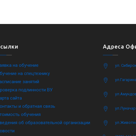
Ссылки
Адреса Офи
аявка на обучение
ул. Сибирс
бучение на спецтехнику
ул.Гагарина
асписание занятий
роверка подлинности ВУ
ул.Амундсе
арта сайта
онтакты и обратная связь
ул.Луначар
тоимость обучения
ведения об образовательной организации
ул.Животн
овости