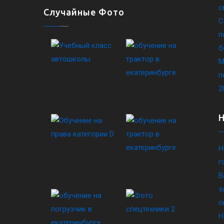
с
Случайные Фото
С
п
б
М
п
2
Н
г
В
з
о
Н