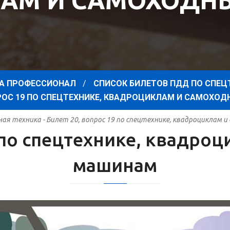
АМ И САМОХОД
А ПРОФЕССИОНАЛ
СПИСОК БИЛЕТОВ ПДД ПО СПЕЦ
ПРОС 19 ПО СПЕЦТЕХНИКЕ, КВАДРОЦИКЛАМ И САМОХ
я техника - Билет 20, вопрос 19 по спецтехнике, квадроциклам
9 по спецтехнике, квадро
машинам