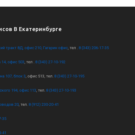
сов В Екатеринбурге
кий тракт 8Д, офис 210, Гагарин офис
, тел .
8 (343) 206-17-35
 14, офис 503
, тел .
8 (343) 27-10-192
на 107, блок 3
, офис 513, тел.
8 (343) 27-10-195
ского 194, офис 113
, тел.
8 (343) 27-10-193
оводов 20
, тел.
8 (912) 230-20-41
7-35
0-41