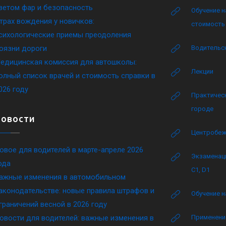
ветом фар и безопасность
Обучение н
трах вождения у новичков:
стоимость 
сихологические приемы преодоления
оязни дороги
Водительск
едицинская комиссия для автошколы:
Лекции
олный список врачей и стоимость справки в
026 году
Практическ
городе
Новости
Центробеж
овое для водителей в марте-апреле 2026
Экзаменаци
ода
C1, D1
ажные изменения в автомобильном
аконодательстве: новые правила штрафов и
Обучение н
граничений весной в 2026 году
овости для водителей: важные изменения в
Применение