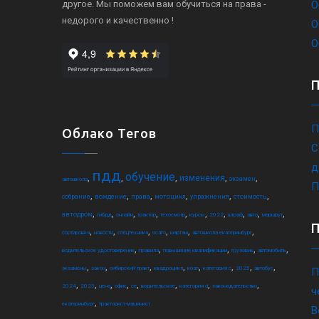
другое. Мы поможем вам обучиться на права -
О
недорого и качественно !
О
О
П
Облако Тегов
С
д
пдд
обучение
,
,
,
,
,
изменения
экзамен
автошкола
П
,
,
,
,
,
,
собрание
вождение
права
мотоцикл
упражнения
стоимость
,
,
,
,
,
,
,
,
,
,
автодром
гибдд
онлайн
трактор
техосмотр
курсы
2022
штраф
авто
маршрут
,
,
,
,
,
,
сортировка
новости
спецтехника
осаго
шарташ
автошкола екатеринбург
,
,
,
,
,
водительское удостоверение
правила
повышение квалификации
грузовик
автомобиль
,
,
,
,
,
,
,
,
экзамены
закон
сибирский тракт
квадроцикл
коап
категория c
2025
автобус
П
,
,
,
,
,
,
,
,
2024
2023
цена
офис
ce
водительское
категория d
законодательство
ч
,
екатеринбург
тракторист-машинист
В