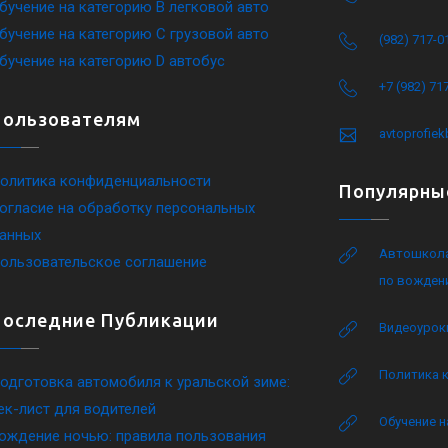
бучение на категорию B легковой авто
бучение на категорию C грузовой авто
(982) 717-0
бучение на категорию D автобус
+7 (982) 71
Пользователям
avtoprofie
олитика конфиденциальности
Популярны
огласие на обработку персональных
анных
Автошкола
ользовательское соглашение
по вожден
Последние Публикации
Видеоурок
Политика 
одготовка автомобиля к уральской зиме:
ек-лист для водителей
Обучение н
ождение ночью: правила пользования