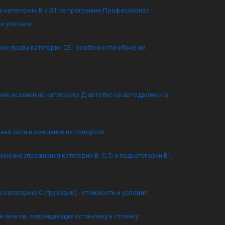
а категорию B и B1 по программе Профессионал -
и условия
ие права категории CE - особенности обучения
ий экзамен на категорию Д автобус на автодроме и в
ная сила и смещение на повороте
онные упражнения категории B, C, D и подкатегории B1,
а категорию C (грузовик) - стоимость и условия
 знаков, запрещающих остановку и стоянку