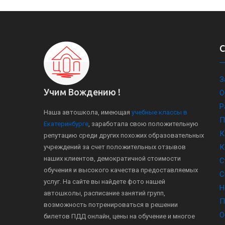
З
Учим Вождению !
О
Р
Наша автошкола, имеющая
учебные классы в
П
Екатеринбурге
, заработала свою положительную
К
репутацию среди других похожих образовательных
К
учреждений за счет положительных отзывов
наших клиентов, демократичной стоимости
С
обучения и высокого качества предоставляемых
С
услуг. На сайте вы найдете фото нашей
Н
автошколы, расписание занятий групп,
П
возможность потренироваться в решении
О
билетов ПДД онлайн, цены на обучение и многое