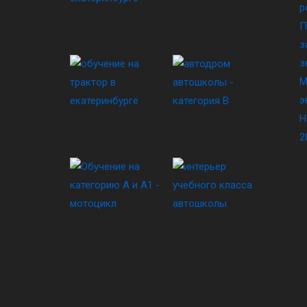
р
П
з
з
М
э
Н
2