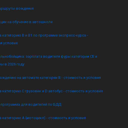
аршруты вождения
кции на обучение в автошколе
а категорию B и B1 по программе экспресс-курса -
и условия
льнобойщика: зарплата водителя фуры категории CE и
ы в 2026 году
ождению на автомате категории B - стоимость и условия
а категорию C грузовик и D автобус - стоимость и условия
я программа для водителей по БДД
а категорию А (мотоцикл) - стоимость и условия