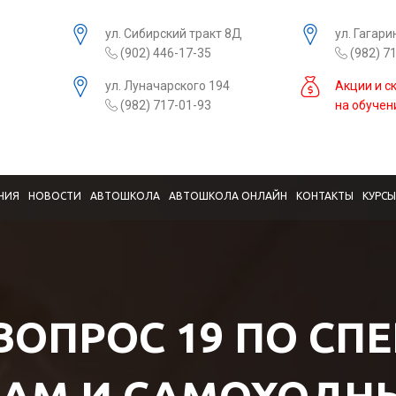
ул. Сибирский тракт 8Д
ул. Гагари
(902) 446-17-35
(982) 7
ул. Луначарского 194
Акции и с
(982) 717-01-93
на обучен
НИЯ
НОВОСТИ
АВТОШКОЛА
АВТОШКОЛА ОНЛАЙН
КОНТАКТЫ
КУРС
 ВОПРОС 19 ПО СП