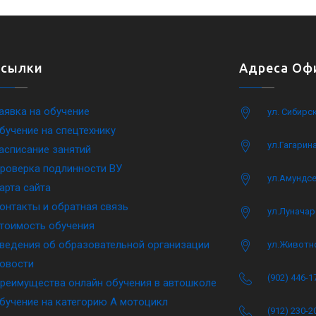
Ссылки
Адреса Офи
аявка на обучение
ул. Сибирс
бучение на спецтехнику
ул.Гагарина
асписание занятий
роверка подлинности ВУ
ул.Амундсе
арта сайта
онтакты и обратная связь
ул.Луначар
тоимость обучения
ведения об образовательной организации
ул.Животн
овости
(902) 446-1
реимущества онлайн обучения в автошколе
бучение на категорию A мотоцикл
(912) 230-2