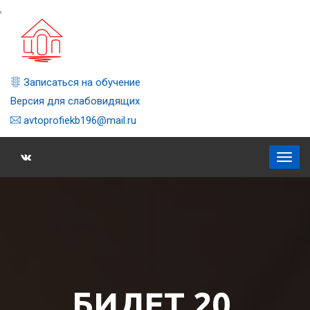
,
Записаться на обучение
Версия для слабовидящих
avtoprofiekb196@mail.ru
БИЛЕТ 20,