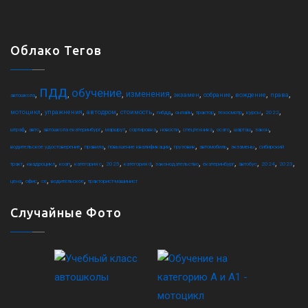
Облако Тегов
пдд
обучение
,
,
,
,
,
,
,
,
изменения
экзамен
собрание
вождение
права
автошкола
,
,
,
,
,
,
,
,
,
,
мотоцикл
упражнения
автодром
стоимость
гибдд
онлайн
трактор
техосмотр
курсы
2022
,
,
,
,
,
,
,
,
,
,
штраф
авто
автошкола екатеринбург
маршрут
сортировка
новости
спецтехника
осаго
шарташ
закон
,
,
,
,
,
,
водительское удостоверение
правила
повышение квалификации
грузовик
автомобиль
экзамены
сибирский
,
,
,
,
,
,
,
,
,
,
,
тракт
квадроцикл
коап
категория c
2025
категория d
законодательство
екатеринбург
автобус
2024
2023
,
,
,
,
цена
офис
ce
водительское
тракторист-машинист
Случайные Фото