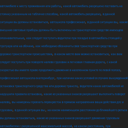
,
автомобиле к месту проживания или работы
какой автомобиль разрешено поставить на
,
,
стоянку указанным на табличке способом
какой автомобиль разрешено
в данной
,
,
,
ситуации вы должны остановиться
автошкола профессионал
в данной ситуации вы
какие
внешние световые приборы должны быть включены на транспортном средстве имеющем
,
опознавательные
как следует поступить водителю при посадке в автомобиль стоящий у
,
тротуара или на обочине
как необходимо обозначить свое транспортное средство при
,
,
дорожно транспортном происшествии
в каком месте вам можно остановиться
как вам
,
следует поступить при повороте налево грузовик и легковая главная дорога
с какой
,
скоростью вы имеете право продолжить движение в населенном пункте по левой полосе
,
профессионал автошкола екатеринбург
при наличии каких условий в случаях вынужденной
,
остановки транспортного средства или дорожно транспо
водители каких автомобилей не
,
нарушили правила остановки
какие из указанных знаков разрешают выполнить поворот
,
налево
вы намерены проехать перекресток в прямом направлении ваши действия дпс и
,
,
грузовик
в данной ситуации вы:
на каком наименьшем расстоянии до ближайшего рельса
,
вы должны остановиться
какие из указанных знаков разрешают движение грузовым
,
,
автомобилям с разрешенной максимальной массой
на каком расстоянии
при