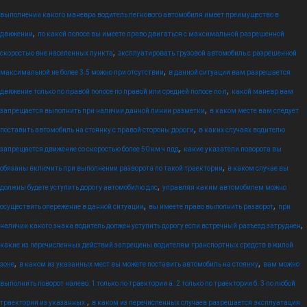
выполнении какого маневра водитель легкового автомобиля имеет преимущество в
,
движении
по какой полосе вы имеете право двигаться с максимальной разрешенной
,
скоростью вне населенных пункта
эксплуатировать грузовой автомобиль с разрешенной
,
максимальной не более 3.5 можно при отсутствии
в данной ситуации вам разрешается
,
движение только по правой полосе по правой или средней полосе по л
какой маневр вам
,
запрещается выполнить при наличии данной линии разметки
в каком месте вам следует
,
поставить автомобиль на стоянку с правой стороны дороги
в каких случаях водителю
,
запрещается движение со скоростью более 50 км ч пдд
какие указатели поворота вы
,
обязаны включить при выполнении разворота по такой траектории
в каком случае вы
,
должны будете уступить дорогу автомобилю дпс
управляя каким автомобилем можно
,
,
осуществить опережение в данной ситуации
вы имеете право выполнить разворот
при
,
наличии какого знака водитель должен уступить дорогу если встречный разъезд затруднен
какие из перечисленных действий запрещены водителям транспортных средств в жилой
,
,
зоне
в каком из указанных мест вы можете поставить автомобиль на стоянку
вам можно
выполнить поворот налево: 1 только по траектории а. 2 только по траектории б. 3 по любой
,
траектории из указанных.
в каком из перечисленных случаев разрешается эксплуатация