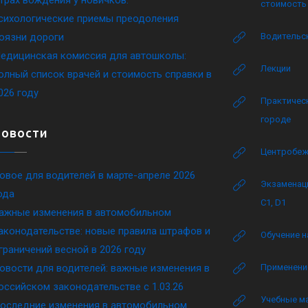
стоимость 
сихологические приемы преодоления
оязни дороги
Водительск
едицинская комиссия для автошколы:
Лекции
олный список врачей и стоимость справки в
026 году
Практическ
городе
Новости
Центробеж
овое для водителей в марте-апреле 2026
Экзаменаци
ода
C1, D1
ажные изменения в автомобильном
аконодательстве: новые правила штрафов и
Обучение н
граничений весной в 2026 году
овости для водителей: важные изменения в
Применение
оссийском законодательстве c 1.03.26
Учебные м
оследние изменения в автомобильном