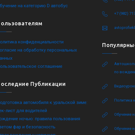
бучение на категорию D автобус
+7 (982) 71
Пользователям
avtoprofie
олитика конфиденциальности
Популярны
огласие на обработку персональных
анных
Автошкола
ользовательское соглашение
по вожден
Последние Публикации
Видеоурок
Политика 
одготовка автомобиля к уральской зиме:
ек-лист для водителей
Обучение н
ождение ночью: правила пользования
ветом фар и безопасность
Обучение н
трах вождения у новичков: