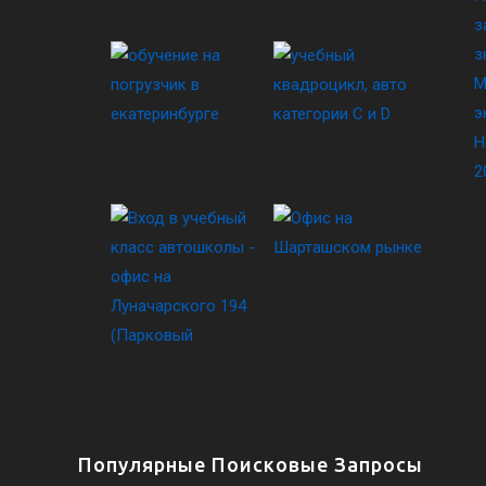
з
з
М
э
Н
2
Популярные Поисковые Запросы