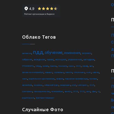
О
П
Облако Тегов
С
д
пдд
обучение
,
,
,
,
,
изменения
экзамен
автошкола
П
,
,
,
,
,
,
собрание
вождение
права
мотоцикл
упражнения
автодром
,
,
,
,
,
,
,
,
,
стоимость
гибдд
онлайн
трактор
техосмотр
курсы
2022
штраф
авто
,
,
,
,
,
,
,
автошкола екатеринбург
маршрут
сортировка
новости
спецтехника
осаго
шарташ
,
,
,
,
,
закон
водительское удостоверение
правила
повышение квалификации
грузовик
,
,
,
,
,
,
,
автомобиль
экзамены
сибирский тракт
квадроцикл
коап
категория c
2025
П
,
,
,
,
,
,
,
,
,
категория d
законодательство
екатеринбург
автобус
2024
2023
цена
офис
ce
ч
,
водительское
тракторист-машинист
В
с
Случайные Фото
С