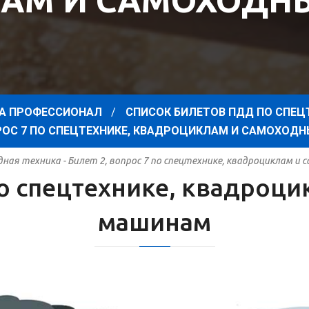
АМ И САМОХОД
А ПРОФЕССИОНАЛ
СПИСОК БИЛЕТОВ ПДД ПО СПЕЦ
ПРОС 7 ПО СПЕЦТЕХНИКЕ, КВАДРОЦИКЛАМ И САМОХО
ная техника - Билет 2, вопрос 7 по спецтехнике, квадроциклам и
 по спецтехнике, квадроц
машинам