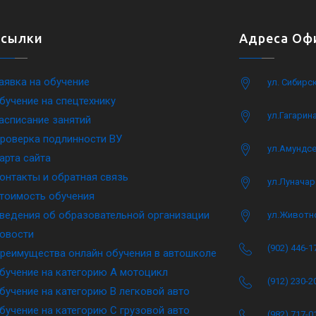
Ссылки
Адреса Офи
аявка на обучение
ул. Сибирс
бучение на спецтехнику
ул.Гагарина
асписание занятий
роверка подлинности ВУ
ул.Амундсе
арта сайта
онтакты и обратная связь
ул.Луначар
тоимость обучения
ведения об образовательной организации
ул.Животн
овости
(902) 446-1
реимущества онлайн обучения в автошколе
бучение на категорию A мотоцикл
(912) 230-2
бучение на категорию B легковой авто
бучение на категорию C грузовой авто
(982) 717-0