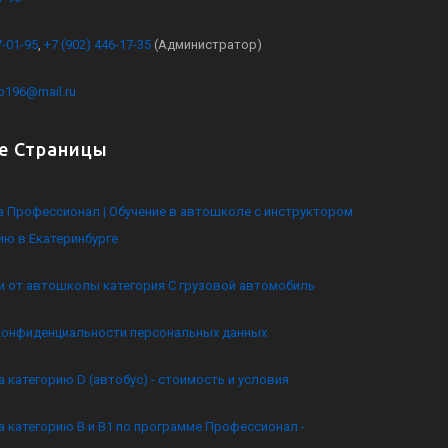
7-01-95
,
+7 (902) 446-17-35
(Администратор)
kb196@mail.ru
е Страницы
 Профессионал | Обучение в автошколе с инструктором
ию в Екатеринбурге
и от автошколы категория C грузовой автомобиль
конфиденциальности персональных данных
а категорию D (автобус) - стоимость и условия
а категорию B и B1 по программе Профессионал -