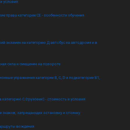
и условия
ие права категории CE - особенности обучения
ий экзамен на категорию Д автобус на автодроме и в
ная сила и смещение на повороте
онные упражнения категории B, C, D и подкатегории B1,
а категорию C (грузовик) - стоимость и условия
 знаков, запрещающих остановку и стоянку
аршруты вождения