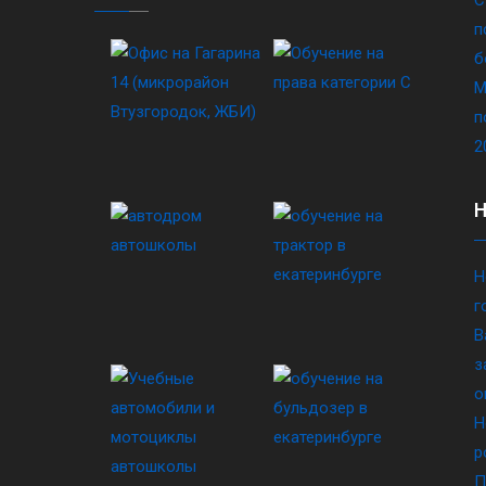
п
б
М
п
2
Н
г
В
з
о
Н
р
П