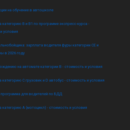
кции на обучение в автошколе
а категорию B и B1 по программе экспресс-курса -
и условия
льнобойщика: зарплата водителя фуры категории CE и
ы в 2026 году
ождению на автомате категории B - стоимость и условия
а категорию C грузовик и D автобус - стоимость и условия
я программа для водителей по БДД
а категорию А (мотоцикл) - стоимость и условия