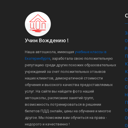
З
Учим Вождению !
О
Р
Наша автошкола, имеющая
учебные классы в
П
Екатеринбурге
, заработала свою положительную
К
репутацию среди других похожих образовательных
К
учреждений за счет положительных отзывов
наших клиентов, демократичной стоимости
С
обучения и высокого качества предоставляемых
С
услуг. На сайте вы найдете фото нашей
Н
автошколы, расписание занятий групп,
П
возможность потренироваться в решении
О
билетов ПДД онлайн, цены на обучение и многое
другое. Мы поможем вам обучиться на права -
О
недорого и качественно !
О