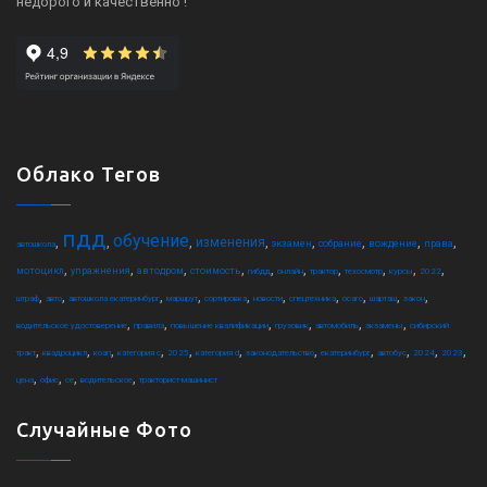
недорого и качественно !
Облако Тегов
пдд
обучение
,
,
,
,
,
,
,
,
изменения
экзамен
собрание
вождение
права
автошкола
,
,
,
,
,
,
,
,
,
,
мотоцикл
упражнения
автодром
стоимость
гибдд
онлайн
трактор
техосмотр
курсы
2022
,
,
,
,
,
,
,
,
,
,
штраф
авто
автошкола екатеринбург
маршрут
сортировка
новости
спецтехника
осаго
шарташ
закон
,
,
,
,
,
,
водительское удостоверение
правила
повышение квалификации
грузовик
автомобиль
экзамены
сибирский
,
,
,
,
,
,
,
,
,
,
,
тракт
квадроцикл
коап
категория c
2025
категория d
законодательство
екатеринбург
автобус
2024
2023
,
,
,
,
цена
офис
ce
водительское
тракторист-машинист
Случайные Фото