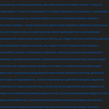
,
,
ситуации вы
на каком расстоянии
вам можно выполнить поворот налево: 1 только по
,
траектории а. 2 только по траектории б. 3 по любой траектории из указанных.
екатеринбург
,
гостехнадзор выдача ву
как вам следует поступить при повороте налево грузовик и
,
легковая главная
с какой скоростью вы имеете право продолжить движение в населенном
,
пункте по левой полосе
по какой полосе вы имеете право двигаться с максимальной
,
разрешенной скоростью вне населенных пункта
как следует поступить в этой ситуации если
,
вам необходимо повернуть направо
как следует поступить водителю при посадке в
,
автомобиль стоящий у тротуара или на обочине
какие из указанных знаков разрешают
,
движение грузовым автомобилям с разрешенной максимальной массой
как вам следует
,
поступить при повороте налево грузовик и легковая
по какой полосе вы имеете право
,
двигаться с максимально разрешенной скоростью вне населенных пунктов
автошкола
,
категория а и б одновременно
какие из перечисленных действий запрещены водителям
,
транспортных средств в жилой зоне
в каком случае при движении в светлое время суток
,
недостаточно включения дневных ходовых огней
в каком случае вы должны будете уступить
,
дорогу автомобилю дпс
при наличии каких условий в случаях вынужденной остановки
,
транспортного средства или дорожно транспо
в каком месте вам следует поставить