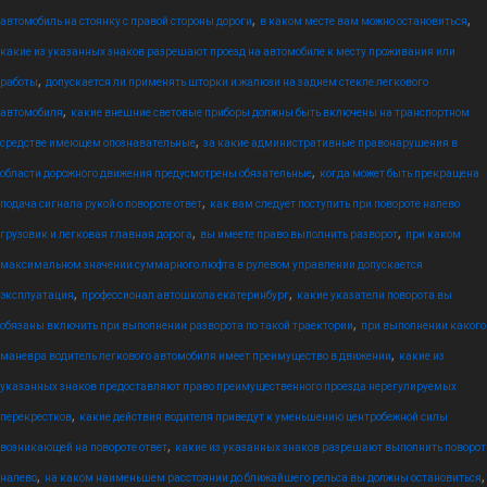
,
,
автомобиль на стоянку с правой стороны дороги
в каком месте вам можно остановиться
какие из указанных знаков разрешают проезд на автомобиле к месту проживания или
,
работы
допускается ли применять шторки и жалюзи на заднем стекле легкового
,
автомобиля
какие внешние световые приборы должны быть включены на транспортном
,
средстве имеющем опознавательные
за какие административные правонарушения в
,
области дорожного движения предусмотрены обязательные
когда может быть прекращена
,
подача сигнала рукой о повороте ответ
как вам следует поступить при повороте налево
,
,
грузовик и легковая главная дорога
вы имеете право выполнить разворот
при каком
максимальном значении суммарного люфта в рулевом управлении допускается
,
,
эксплуатация
профессионал автошкола екатеринбург
какие указатели поворота вы
,
обязаны включить при выполнении разворота по такой траектории
при выполнении какого
,
маневра водитель легкового автомобиля имеет преимущество в движении
какие из
указанных знаков предоставляют право преимущественного проезда нерегулируемых
,
перекрестков
какие действия водителя приведут к уменьшению центробежной силы
,
возникающей на повороте ответ
какие из указанных знаков разрешают выполнить поворот
,
,
налево
на каком наименьшем расстоянии до ближайшего рельса вы должны остановиться