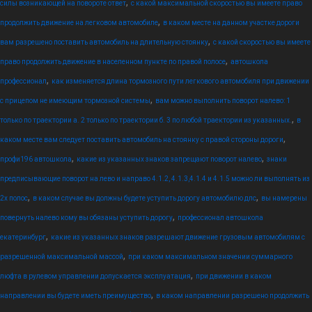
,
силы возникающей на повороте ответ
с какой максимальной скоростью вы имеете право
,
продолжить движение на легковом автомобиле
в каком месте на данном участке дороги
,
вам разрешено поставить автомобиль на длительную стоянку
с какой скоростью вы имеете
,
право продолжить движение в населенном пункте по правой полосе
автошкола
,
профессионал
как изменяется длина тормозного пути легкового автомобиля при движении
,
с прицепом не имеющим тормозной системы
вам можно выполнить поворот налево: 1
,
только по траектории а. 2 только по траектории б. 3 по любой траектории из указанных.
в
,
каком месте вам следует поставить автомобиль на стоянку с правой стороны дороги
,
,
профи196 автошкола
какие из указанных знаков запрещают поворот налево
знаки
предписывающие поворот на лево и направо 4.1.2, 4.1.3,4.1.4 и 4.1.5 можно ли выполнять из
,
,
2х полос
в каком случае вы должны будете уступить дорогу автомобилю дпс
вы намерены
,
повернуть налево кому вы обязаны уступить дорогу
профессионал автошкола
,
екатеринбург
какие из указанных знаков разрешают движение грузовым автомобилям с
,
разрешенной максимальной массой
при каком максимальном значении суммарного
,
люфта в рулевом управлении допускается эксплуатация
при движении в каком
,
направлении вы будете иметь преимущество
в каком направлении разрешено продолжить