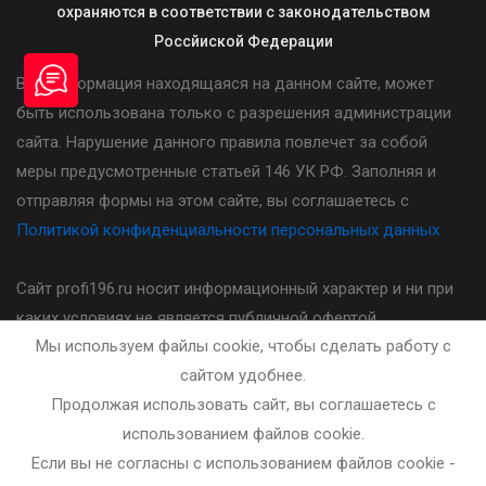
охраняются в соответствии с законодательством
Россйиской Федерации
Вся информация находящаяся на данном сайте, может
быть использована только с разрешения администрации
сайта. Нарушение данного правила повлечет за собой
меры предусмотренные статьей 146 УК РФ. Заполняя и
отправляя формы на этом сайте, вы соглашаетесь с
Политикой конфиденциальности персональных данных
Сайт profi196.ru носит информационный характер и ни при
каких условиях не является публичной офертой,
Мы используем файлы cookie, чтобы сделать работу с
определяемой положениями статьи 437(2) Гражданского
сайтом удобнее.
кодекса Российской Федерации. Стоимость, порядок и
Продолжая использовать сайт, вы соглашаетесь с
другие условия предоставления услуг указанных на сайте
использованием файлов cookie.
необходимо уточнять у администратора автошколы.
Если вы не согласны с использованием файлов cookie -