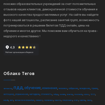
похожих образовательных учреждений за счет положительных
отзывов наших клиентов, демократичной стоимости обучения и
высокого качества предоставляемых услуг. На сайте вы найдете
фото нашей автошколы, расписание занятий групп, возможность
потренироваться в решении билетов ПДД онлайн, цены на
обучение и многое другое. Мы поможем вам обучиться на права -
недорого и качественно !
Облако Тегов
пдд
обучение
,
,
,
,
,
,
,
,
изменения
экзамен
собрание
вождение
права
автошкола
,
,
,
,
,
,
,
,
,
,
мотоцикл
упражнения
автодром
стоимость
гибдд
онлайн
трактор
техосмотр
курсы
2022
,
,
,
,
,
,
,
,
,
,
штраф
авто
автошкола екатеринбург
маршрут
сортировка
новости
спецтехника
осаго
шарташ
закон