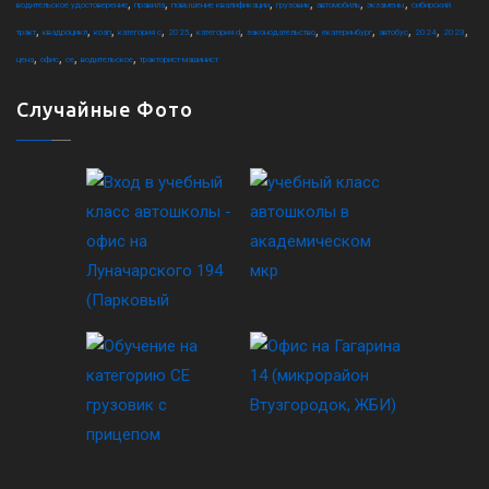
,
,
,
,
,
,
водительское удостоверение
правила
повышение квалификации
грузовик
автомобиль
экзамены
сибирский
,
,
,
,
,
,
,
,
,
,
,
тракт
квадроцикл
коап
категория c
2025
категория d
законодательство
екатеринбург
автобус
2024
2023
,
,
,
,
цена
офис
ce
водительское
тракторист-машинист
Случайные Фото