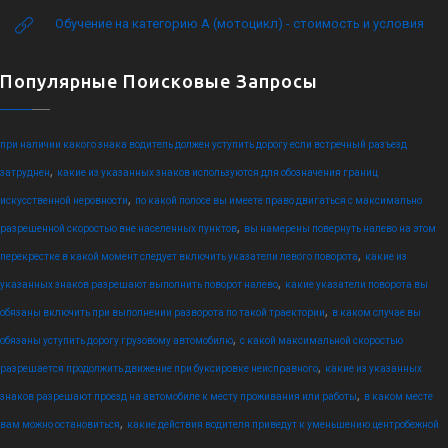
Обучение на категорию А (мотоцикл) - стоимость и условия
Популярные Поисковые Запросы
при наличии какого знака водитель должен уступить дорогу если встречный разъезд
,
затруднен
какие из указанных знаков используются для обозначения границ
,
искусственной неровности
по какой полосе вы имеете право двигаться с максимально
,
разрешенной скоростью вне населенных пунктов
вы намерены повернуть налево на этом
,
перекрестке в какой момент следует включить указатели левого поворота
какие из
,
указанных знаков разрешают выполнить поворот налево
какие указатели поворота вы
,
обязаны включить при выполнении разворота по такой траектории
в каком случае вы
,
обязаны уступить дорогу грузовому автомобилю
с какой максимальной скоростью
,
разрешается продолжить движение при буксировке неисправного
какие из указанных
,
знаков разрешают проезд на автомобиле к месту проживания или работы
в каком месте
,
вам можно остановиться
какие действия водителя приведут к уменьшению центробежной