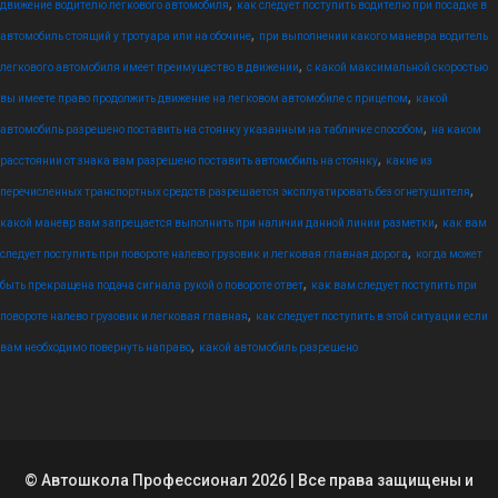
,
движение водителю легкового автомобиля
как следует поступить водителю при посадке в
,
автомобиль стоящий у тротуара или на обочине
при выполнении какого маневра водитель
,
легкового автомобиля имеет преимущество в движении
с какой максимальной скоростью
,
вы имеете право продолжить движение на легковом автомобиле с прицепом
какой
,
автомобиль разрешено поставить на стоянку указанным на табличке способом
на каком
,
расстоянии от знака вам разрешено поставить автомобиль на стоянку
какие из
,
перечисленных транспортных средств разрешается эксплуатировать без огнетушителя
,
какой маневр вам запрещается выполнить при наличии данной линии разметки
как вам
,
следует поступить при повороте налево грузовик и легковая главная дорога
когда может
,
быть прекращена подача сигнала рукой о повороте ответ
как вам следует поступить при
,
повороте налево грузовик и легковая главная
как следует поступить в этой ситуации если
,
вам необходимо повернуть направо
какой автомобиль разрешено
© Автошкола Профессионал 2026 | Все права защищены и