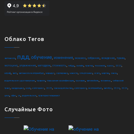
Облако Тегов
пдд
обучение
,
,
,
,
,
,
,
,
изменения
экзамен
собрание
вождение
права
автошкола
,
,
,
,
,
,
,
,
,
,
мотоцикл
упражнения
автодром
стоимость
гибдд
онлайн
трактор
техосмотр
курсы
2022
,
,
,
,
,
,
,
,
,
,
штраф
авто
автошкола екатеринбург
маршрут
сортировка
новости
спецтехника
осаго
шарташ
закон
,
,
,
,
,
,
водительское удостоверение
правила
повышение квалификации
грузовик
автомобиль
экзамены
сибирский
,
,
,
,
,
,
,
,
,
,
,
тракт
квадроцикл
коап
категория c
2025
законодательство
категория d
екатеринбург
автобус
2024
2023
,
,
,
,
цена
офис
ce
водительское
тракторист-машинист
Случайные Фото