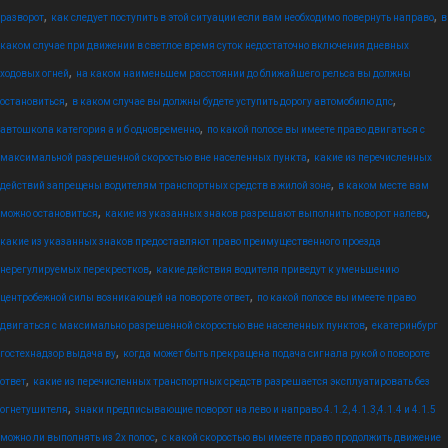
,
,
разворот
как следует поступить в этой ситуации если вам необходимо повернуть направо
в
каком случае при движении в светлое время суток недостаточно включения дневных
,
ходовых огней
на каком наименьшем расстоянии до ближайшего рельса вы должны
,
,
остановиться
в каком случае вы должны будете уступить дорогу автомобилю дпс
,
автошкола категория а и б одновременно
по какой полосе вы имеете право двигаться с
,
максимальной разрешенной скоростью вне населенных пункта
какие из перечисленных
,
действий запрещены водителям транспортных средств в жилой зоне
в каком месте вам
,
,
можно остановиться
какие из указанных знаков разрешают выполнить поворот налево
какие из указанных знаков предоставляют право преимущественного проезда
,
нерегулируемых перекрестков
какие действия водителя приведут к уменьшению
,
центробежной силы возникающей на повороте ответ
по какой полосе вы имеете право
,
двигаться с максимально разрешенной скоростью вне населенных пунктов
екатеринбург
,
гостехнадзор выдача ву
когда может быть прекращена подача сигнала рукой о повороте
,
ответ
какие из перечисленных транспортных средств разрешается эксплуатировать без
,
огнетушителя
знаки предписывающие поворот на лево и направо 4.1.2, 4.1.3,4.1.4 и 4.1.5
,
можно ли выполнять из 2х полос
с какой скоростью вы имеете право продолжить движение