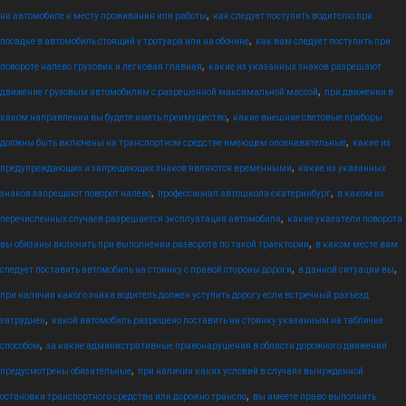
,
на автомобиле к месту проживания или работы
как следует поступить водителю при
,
посадке в автомобиль стоящий у тротуара или на обочине
как вам следует поступить при
,
повороте налево грузовик и легковая главная
какие из указанных знаков разрешают
,
движение грузовым автомобилям с разрешенной максимальной массой
при движении в
,
каком направлении вы будете иметь преимущество
какие внешние световые приборы
,
должны быть включены на транспортном средстве имеющем опознавательные
какие из
,
предупреждающих и запрещающих знаков являются временными
какие из указанных
,
,
знаков запрещают поворот налево
профессионал автошкола екатеринбург
в каком из
,
перечисленных случаев разрешается эксплуатация автомобиля
какие указатели поворота
,
вы обязаны включить при выполнении разворота по такой траектории
в каком месте вам
,
,
следует поставить автомобиль на стоянку с правой стороны дороги
в данной ситуации вы
при наличии какого знака водитель должен уступить дорогу если встречный разъезд
,
затруднен
какой автомобиль разрешено поставить на стоянку указанным на табличке
,
способом
за какие административные правонарушения в области дорожного движения
,
предусмотрены обязательные
при наличии каких условий в случаях вынужденной
,
остановки транспортного средства или дорожно транспо
вы имеете право выполнить