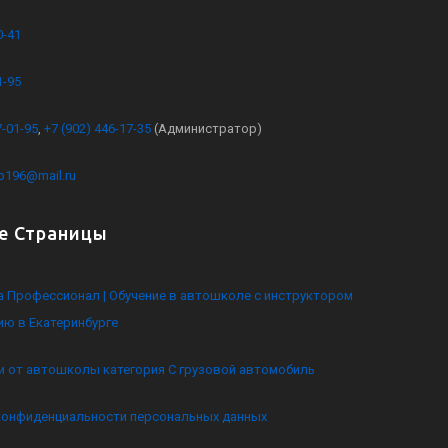
0-41
1-95
7-01-95
,
+7 (902) 446-17-35
(Администратор)
kb196@mail.ru
е Страницы
 Профессионал | Обучение в автошколе с инструктором
ию в Екатеринбурге
и от автошколы категория C грузовой автомобиль
конфиденциальности персональных данных