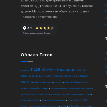
возможность потренироваться в решении
О
билетов ПДД онлайн, цены на обучение и многое
другое. Мы поможем вам обучиться на права -
О
недорого и качественно !
О
О
П
Облако Тегов
С
д
пдд
обучение
,
,
,
,
,
изменения
экзамен
автошкола
П
,
,
,
,
,
,
собрание
вождение
права
мотоцикл
упражнения
автодром
,
,
,
,
,
,
,
,
,
стоимость
гибдд
онлайн
трактор
техосмотр
курсы
2022
штраф
авто
,
,
,
,
,
,
,
автошкола екатеринбург
маршрут
сортировка
новости
спецтехника
осаго
шарташ
,
,
,
,
,
закон
водительское удостоверение
правила
повышение квалификации
грузовик
,
,
,
,
,
,
,
автомобиль
экзамены
сибирский тракт
квадроцикл
коап
категория c
2025
П
,
,
,
,
,
,
,
,
,
категория d
законодательство
екатеринбург
автобус
2024
2023
цена
офис
ce