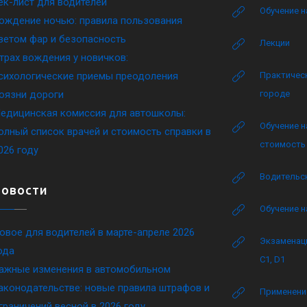
ек-лист для водителей
Обучение н
ождение ночью: правила пользования
ветом фар и безопасность
Лекции
трах вождения у новичков:
сихологические приемы преодоления
Практическ
оязни дороги
городе
едицинская комиссия для автошколы:
Обучение н
олный список врачей и стоимость справки в
стоимость 
026 году
Водительск
Новости
Обучение н
овое для водителей в марте-апреле 2026
Экзаменаци
ода
C1, D1
ажные изменения в автомобильном
аконодательстве: новые правила штрафов и
Применение
граничений весной в 2026 году