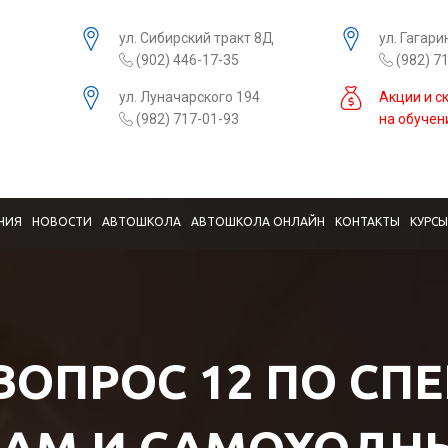
ул. Сибирский тракт 8Д
ул. Гагари
(902) 446-17-35
(982) 7
ул. Луначарского 194
Акции и с
(982) 717-01-93
на обучен
НИЯ
НОВОСТИ
АВТОШКОЛА
АВТОШКОЛА ОНЛАЙН
КОНТАКТЫ
КУРС
 ВОПРОС 12 ПО СП