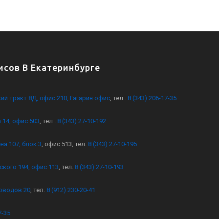
сов В Екатеринбурге
кий тракт 8Д, офис 210, Гагарин офис
, тел .
8 (343) 206-17-35
 14, офис 503
, тел .
8 (343) 27-10-192
на 107, блок 3
, офис 513, тел.
8 (343) 27-10-195
ского 194, офис 113
, тел.
8 (343) 27-10-193
оводов 20
, тел.
8 (912) 230-20-41
7-35