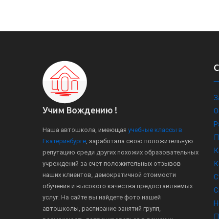
З
Учим Вождению !
О
Р
Наша автошкола, имеющая
учебные классы в
П
Екатеринбурге
, заработала свою положительную
К
репутацию среди других похожих образовательных
К
учреждений за счет положительных отзывов
наших клиентов, демократичной стоимости
С
обучения и высокого качества предоставляемых
С
услуг. На сайте вы найдете фото нашей
Н
автошколы, расписание занятий групп,
П