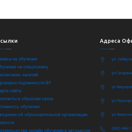
Ссылки
Адреса Офи
аявка на обучение
ул. Сибирс
бучение на спецтехнику
ул.Гагарина
асписание занятий
роверка подлинности ВУ
ул.Амундсе
арта сайта
онтакты и обратная связь
ул.Луначар
тоимость обучения
ведения об образовательной организации
ул.Животн
овости
(902) 446-1
реимущества онлайн обучения в автошколе