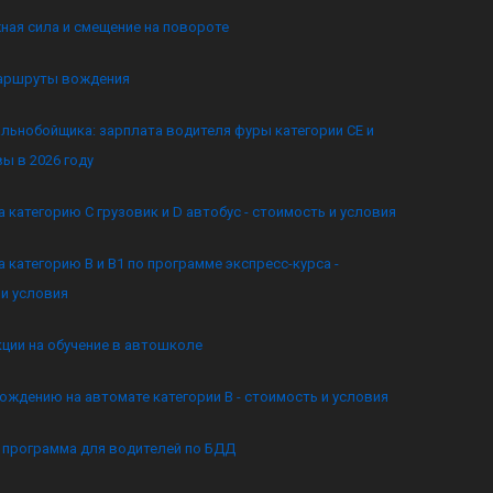
ная сила и смещение на повороте
аршруты вождения
льнобойщика: зарплата водителя фуры категории CE и
ы в 2026 году
а категорию C грузовик и D автобус - стоимость и условия
а категорию B и B1 по программе экспресс-курса -
и условия
кции на обучение в автошколе
ождению на автомате категории B - стоимость и условия
я программа для водителей по БДД