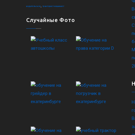
ч
,
водительское
тракторист-машинист
В
с
Случайные Фото
С
п
б
М
п
2
Н
г
В
з
о