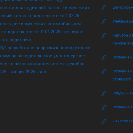
овости для водителей: важные изменения в
Центробеж
оссийском законодательстве c 1.03.26
Учебные м
оследние изменения в автомобильном
аконодательстве c 01.01.2026: что нужно
Карьера да
нать водителям
перспектив
ВД разработало поправки к порядку сдачи
кзамена на водительское удостоверение
Обучение н
овое в автозаконодательстве с декабря
Обучение н
025 - января 2026 года
стоимость 
Скидки и а
Обучение в
20 часова