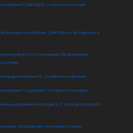
а категорию D (автобус) - стоимость и условия
ий экзамен на категорию Д автобус на автодроме и в
а категорию B и B1 по программе Профессионал -
и условия
ие права категории CE - особенности обучения
а категорию C (грузовик) - стоимость и условия
онные упражнения категории B, C, D и подкатегории B1,
 знаков, запрещающих остановку и стоянку