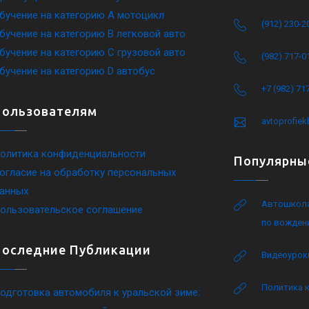
бучение на категорию A мотоцикл
(912) 230-2
бучение на категорию B легковой авто
бучение на категорию C грузовой авто
(982) 717-0
бучение на категорию D автобус
+7 (982) 71
Пользователям
avtoprofie
олитика конфиденциальности
Популярны
огласие на обработку персональных
анных
Автошкола
ользовательское соглашение
по вожден
Последние Публикации
Видеоурок
Политика 
одготовка автомобиля к уральской зиме: