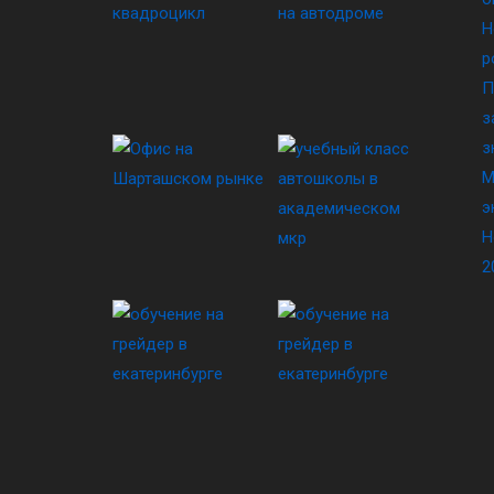
Н
р
П
з
з
М
э
Н
2