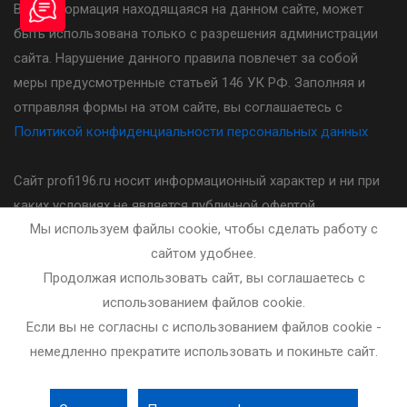
Вся информация находящаяся на данном сайте, может
быть использована только с разрешения администрации
сайта. Нарушение данного правила повлечет за собой
меры предусмотренные статьей 146 УК РФ. Заполняя и
отправляя формы на этом сайте, вы соглашаетесь с
Политикой конфиденциальности персональных данных
Сайт profi196.ru носит информационный характер и ни при
каких условиях не является публичной офертой,
Мы используем файлы cookie, чтобы сделать работу с
определяемой положениями статьи 437(2) Гражданского
сайтом удобнее.
кодекса Российской Федерации. Стоимость, порядок и
Продолжая использовать сайт, вы соглашаетесь с
другие условия предоставления услуг указанных на сайте
использованием файлов cookie.
необходимо уточнять у администратора автошколы.
Если вы не согласны с использованием файлов cookie -
немедленно прекратите использовать и покиньте сайт.
Разработка и сопровождение сайта - bleaksoft.ru