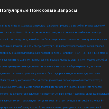
Популярные Поисковые Запросы
какие из указанных знаков разрешают движение грузовым автомобилям с разрешенной
,
максимальной массой
в каком месте вам следует поставить автомобиль на стоянку с
,
правой стороны дороги
какой автомобиль разрешено поставить на стоянку указанным на
,
табличке способом
как вам следует поступить при повороте налево грузовик и легковая
,
главная
знаки предписывающие поворот на лево и направо 4.1.2, 4.1.3,4.1.4 и 4.1.5 можно
,
ли выполнять из 2х полос
при выполнении какого маневра водитель легкового автомобиля
,
,
имеет преимущество в движении
автошкола категория а и б одновременно
за какие
административные правонарушения в области дорожного движения предусмотрены
,
,
обязательные
когда может быть прекращена подача сигнала рукой о повороте ответ
с
какой скоростью вы имеете право продолжить движение в населенном пункте по левой
,
полосе
какие действия водителя приведут к уменьшению центробежной силы возникающей
,
на повороте ответ
как следует поступить водителю при посадке в автомобиль стоящий у
,
тротуара или на обочине
по какой полосе вы имеете право двигаться с максимальной