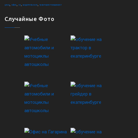
,
,
,
,
цена
офис
ce
водительское
тракторист-машинист
Случайные Фото