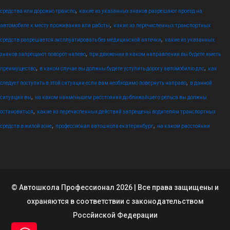
,
средства или дорожно транспо
какие из указанных знаков разрешают проезд на
,
автомобиле к месту проживания или работы
какие из перечисленных транспортных
,
средств разрешается эксплуатировать без медицинской аптечки
какие из указанных
,
знаков запрещают поворот налево
при движении в каком направлении вы будете иметь
,
,
преимущество
в каком случае вы должны будете уступить дорогу автомобилю дпс
как
,
следует поступить в этой ситуации если вам необходимо повернуть направо
в данной
,
ситуации вы
на каком наименьшем расстоянии до ближайшего рельса вы должны
,
остановиться
какие из перечисленных действий запрещены водителям транспортных
,
,
средств в жилой зоне
профессионал автошкола екатеринбург
на каком расстоянии
© Автошкола Профессионал 2026 | Все права защищены и
охраняются в соответствии с законодательством
Россйиской Федерации