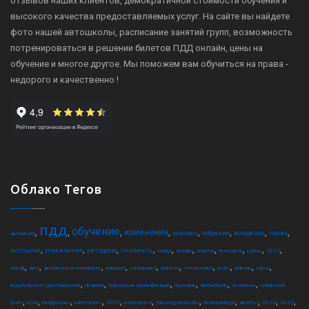
отзывов наших клиентов, демократичной стоимости обучения и
высокого качества предоставляемых услуг. На сайте вы найдете
фото нашей автошколы, расписание занятий групп, возможность
потренироваться в решении билетов ПДД онлайн, цены на
обучение и многое другое. Мы поможем вам обучиться на права -
недорого и качественно !
Облако Тегов
пдд
обучение
,
,
,
,
,
,
,
,
изменения
экзамен
собрание
вождение
права
автошкола
,
,
,
,
,
,
,
,
,
,
мотоцикл
упражнения
автодром
стоимость
гибдд
онлайн
трактор
техосмотр
курсы
2022
,
,
,
,
,
,
,
,
,
,
штраф
авто
автошкола екатеринбург
маршрут
сортировка
новости
спецтехника
осаго
шарташ
закон
,
,
,
,
,
,
водительское удостоверение
правила
повышение квалификации
грузовик
автомобиль
экзамены
сибирский
,
,
,
,
,
,
,
,
,
,
,
тракт
коап
квадроцикл
категория c
2025
категория d
законодательство
екатеринбург
автобус
2024
2023