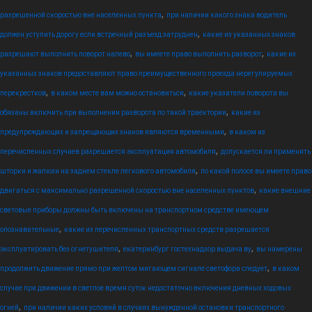
,
разрешенной скоростью вне населенных пункта
при наличии какого знака водитель
,
должен уступить дорогу если встречный разъезд затруднен
какие из указанных знаков
,
,
разрешают выполнить поворот налево
вы имеете право выполнить разворот
какие из
указанных знаков предоставляют право преимущественного проезда нерегулируемых
,
,
перекрестков
в каком месте вам можно остановиться
какие указатели поворота вы
,
обязаны включить при выполнении разворота по такой траектории
какие из
,
предупреждающих и запрещающих знаков являются временными
в каком из
,
перечисленных случаев разрешается эксплуатация автомобиля
допускается ли применять
,
шторки и жалюзи на заднем стекле легкового автомобиля
по какой полосе вы имеете право
,
двигаться с максимально разрешенной скоростью вне населенных пунктов
какие внешние
световые приборы должны быть включены на транспортном средстве имеющем
,
опознавательные
какие из перечисленных транспортных средств разрешается
,
,
эксплуатировать без огнетушителя
екатеринбург гостехнадзор выдача ву
вы намерены
,
продолжить движение прямо при желтом мигающем сигнале светофора следует
в каком
случае при движении в светлое время суток недостаточно включения дневных ходовых
,
огней
при наличии каких условий в случаях вынужденной остановки транспортного