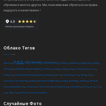
обучение и многое другое. Мы поможем вам обучиться на права -
недорого и качественно !
Облако Тегов
пдд
обучение
,
,
,
,
,
,
,
,
изменения
экзамен
собрание
вождение
права
автошкола
,
,
,
,
,
,
,
,
,
,
мотоцикл
упражнения
автодром
стоимость
гибдд
онлайн
трактор
техосмотр
курсы
2022
,
,
,
,
,
,
,
,
,
,
штраф
авто
автошкола екатеринбург
маршрут
сортировка
новости
спецтехника
осаго
шарташ
закон
,
,
,
,
,
,
водительское удостоверение
правила
повышение квалификации
грузовик
автомобиль
экзамены
сибирский
,
,
,
,
,
,
,
,
,
,
,
тракт
квадроцикл
коап
категория c
2025
категория d
законодательство
екатеринбург
автобус
2024
2023
,
,
,
,
цена
офис
ce
водительское
тракторист-машинист
Случайные Фото