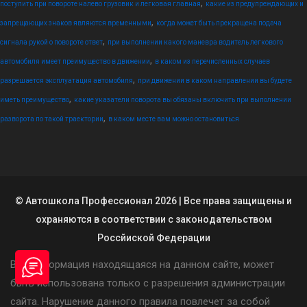
,
поступить при повороте налево грузовик и легковая главная
какие из предупреждающих и
,
запрещающих знаков являются временными
когда может быть прекращена подача
,
сигнала рукой о повороте ответ
при выполнении какого маневра водитель легкового
,
автомобиля имеет преимущество в движении
в каком из перечисленных случаев
,
разрешается эксплуатация автомобиля
при движении в каком направлении вы будете
,
иметь преимущество
какие указатели поворота вы обязаны включить при выполнении
,
разворота по такой траектории
в каком месте вам можно остановиться
© Автошкола Профессионал 2026 | Все права защищены и
охраняются в соответствии с законодательством
Россйиской Федерации
Вся информация находящаяся на данном сайте, может
быть использована только с разрешения администрации
сайта. Нарушение данного правила повлечет за собой