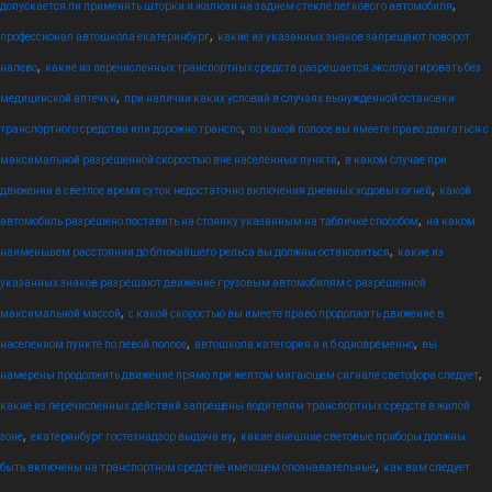
,
допускается ли применять шторки и жалюзи на заднем стекле легкового автомобиля
,
профессионал автошкола екатеринбург
какие из указанных знаков запрещают поворот
,
налево
какие из перечисленных транспортных средств разрешается эксплуатировать без
,
медицинской аптечки
при наличии каких условий в случаях вынужденной остановки
,
транспортного средства или дорожно транспо
по какой полосе вы имеете право двигаться с
,
максимальной разрешенной скоростью вне населенных пункта
в каком случае при
,
движении в светлое время суток недостаточно включения дневных ходовых огней
какой
,
автомобиль разрешено поставить на стоянку указанным на табличке способом
на каком
,
наименьшем расстоянии до ближайшего рельса вы должны остановиться
какие из
указанных знаков разрешают движение грузовым автомобилям с разрешенной
,
максимальной массой
с какой скоростью вы имеете право продолжить движение в
,
,
населенном пункте по левой полосе
автошкола категория а и б одновременно
вы
,
намерены продолжить движение прямо при желтом мигающем сигнале светофора следует
какие из перечисленных действий запрещены водителям транспортных средств в жилой
,
,
зоне
екатеринбург гостехнадзор выдача ву
какие внешние световые приборы должны
,
быть включены на транспортном средстве имеющем опознавательные
как вам следует