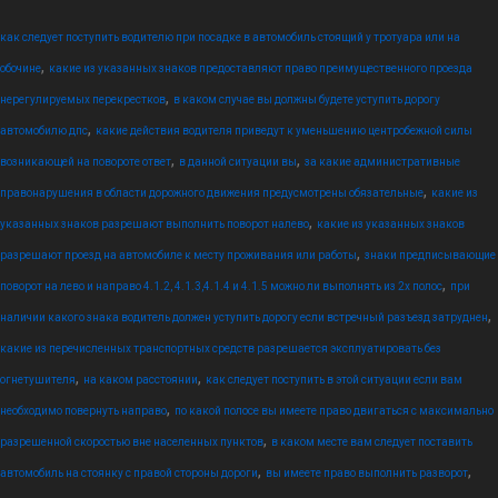
как следует поступить водителю при посадке в автомобиль стоящий у тротуара или на
,
обочине
какие из указанных знаков предоставляют право преимущественного проезда
,
нерегулируемых перекрестков
в каком случае вы должны будете уступить дорогу
,
автомобилю дпс
какие действия водителя приведут к уменьшению центробежной силы
,
,
возникающей на повороте ответ
в данной ситуации вы
за какие административные
,
правонарушения в области дорожного движения предусмотрены обязательные
какие из
,
указанных знаков разрешают выполнить поворот налево
какие из указанных знаков
,
разрешают проезд на автомобиле к месту проживания или работы
знаки предписывающие
,
поворот на лево и направо 4.1.2, 4.1.3,4.1.4 и 4.1.5 можно ли выполнять из 2х полос
при
,
наличии какого знака водитель должен уступить дорогу если встречный разъезд затруднен
какие из перечисленных транспортных средств разрешается эксплуатировать без
,
,
огнетушителя
на каком расстоянии
как следует поступить в этой ситуации если вам
,
необходимо повернуть направо
по какой полосе вы имеете право двигаться с максимально
,
разрешенной скоростью вне населенных пунктов
в каком месте вам следует поставить
,
,
автомобиль на стоянку с правой стороны дороги
вы имеете право выполнить разворот