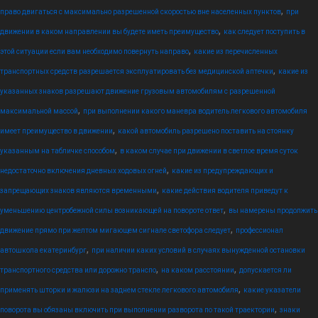
,
право двигаться с максимально разрешенной скоростью вне населенных пунктов
при
,
движении в каком направлении вы будете иметь преимущество
как следует поступить в
,
этой ситуации если вам необходимо повернуть направо
какие из перечисленных
,
транспортных средств разрешается эксплуатировать без медицинской аптечки
какие из
указанных знаков разрешают движение грузовым автомобилям с разрешенной
,
максимальной массой
при выполнении какого маневра водитель легкового автомобиля
,
имеет преимущество в движении
какой автомобиль разрешено поставить на стоянку
,
указанным на табличке способом
в каком случае при движении в светлое время суток
,
недостаточно включения дневных ходовых огней
какие из предупреждающих и
,
запрещающих знаков являются временными
какие действия водителя приведут к
,
уменьшению центробежной силы возникающей на повороте ответ
вы намерены продолжить
,
движение прямо при желтом мигающем сигнале светофора следует
профессионал
,
автошкола екатеринбург
при наличии каких условий в случаях вынужденной остановки
,
,
транспортного средства или дорожно транспо
на каком расстоянии
допускается ли
,
применять шторки и жалюзи на заднем стекле легкового автомобиля
какие указатели
,
поворота вы обязаны включить при выполнении разворота по такой траектории
знаки