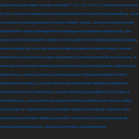
предписывающие поворот на лево и направо 4.1.2, 4.1.3,4.1.4 и 4.1.5 можно ли выполнять из
,
,
2х полос
в каком из перечисленных случаев разрешается эксплуатация автомобиля
какие
,
из указанных знаков разрешают выполнить поворот налево
какие из указанных знаков
,
предоставляют право преимущественного проезда нерегулируемых перекрестков
при
,
наличии какого знака водитель должен уступить дорогу если встречный разъезд затруднен
,
как вам следует поступить при повороте налево грузовик и легковая главная
какие из
,
перечисленных транспортных средств разрешается эксплуатировать без огнетушителя
за
какие административные правонарушения в области дорожного движения предусмотрены
,
обязательные
какие из указанных знаков разрешают проезд на автомобиле к месту
,
проживания или работы
с какой скоростью вы имеете право продолжить движение в
,
населенном пункте по левой полосе
в каком случае вы должны будете уступить дорогу
,
автомобилю дпс
в каком месте вам следует поставить автомобиль на стоянку с правой
,
,
стороны дороги
когда может быть прекращена подача сигнала рукой о повороте ответ
какие внешние световые приборы должны быть включены на транспортном средстве
,
имеющем опознавательные
автошкола категория а и б одновременно