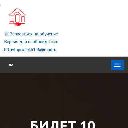
,
Записаться на обучение
Версия для слабовидящих
avtoprofiekb196@mail.ru
БИЛЕТ 10,