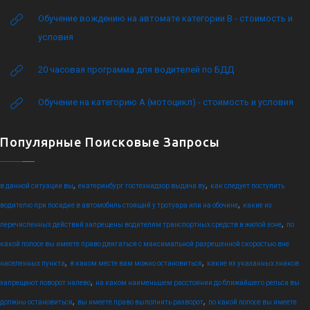
Обучение вождению на автомате категории B - стоимость и
условия
20 часовая программа для водителей по БДД
Обучение на категорию А (мотоцикл) - стоимость и условия
Популярные Поисковые Запросы
,
,
в данной ситуации вы
екатеринбург гостехнадзор выдача ву
как следует поступить
,
водителю при посадке в автомобиль стоящий у тротуара или на обочине
какие из
,
перечисленных действий запрещены водителям транспортных средств в жилой зоне
по
какой полосе вы имеете право двигаться с максимальной разрешенной скоростью вне
,
,
населенных пункта
в каком месте вам можно остановиться
какие из указанных знаков
,
запрещают поворот налево
на каком наименьшем расстоянии до ближайшего рельса вы
,
,
должны остановиться
вы имеете право выполнить разворот
по какой полосе вы имеете