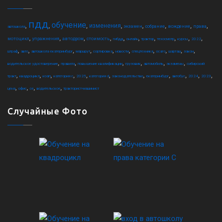
пдд
обучение
,
,
,
,
,
,
,
,
изменения
экзамен
собрание
вождение
права
автошкола
,
,
,
,
,
,
,
,
,
,
мотоцикл
упражнения
автодром
стоимость
гибдд
онлайн
трактор
техосмотр
курсы
2022
,
,
,
,
,
,
,
,
,
,
штраф
авто
автошкола екатеринбург
маршрут
сортировка
новости
спецтехника
осаго
шарташ
закон
,
,
,
,
,
,
водительское удостоверение
правила
повышение квалификации
грузовик
автомобиль
экзамены
сибирский
,
,
,
,
,
,
,
,
,
,
,
тракт
квадроцикл
коап
категория c
2025
категория d
законодательство
екатеринбург
автобус
2024
2023
,
,
,
,
цена
офис
ce
водительское
тракторист-машинист
Случайные Фото