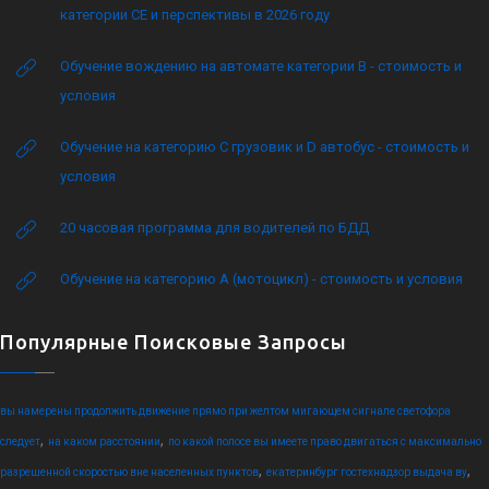
категории CE и перспективы в 2026 году
Обучение вождению на автомате категории B - стоимость и
условия
Обучение на категорию C грузовик и D автобус - стоимость и
условия
20 часовая программа для водителей по БДД
Обучение на категорию А (мотоцикл) - стоимость и условия
Популярные Поисковые Запросы
вы намерены продолжить движение прямо при желтом мигающем сигнале светофора
,
,
следует
на каком расстоянии
по какой полосе вы имеете право двигаться с максимально
,
,
разрешенной скоростью вне населенных пунктов
екатеринбург гостехнадзор выдача ву