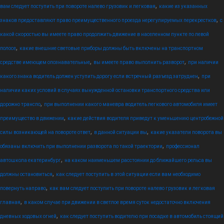
,
вам следует поступить при повороте налево грузовик и легковая
какие из указанных
,
знаков предоставляют право преимущественного проезда нерегулируемых перекрестков
с
какой скоростью вы имеете право продолжить движение в населенном пункте по левой
,
полосе
какие внешние световые приборы должны быть включены на транспортном
,
,
средстве имеющем опознавательные
вы имеете право выполнить разворот
при наличии
,
какого знака водитель должен уступить дорогу если встречный разъезд затруднен
при
наличии каких условий в случаях вынужденной остановки транспортного средства или
,
дорожно транспо
при выполнении какого маневра водитель легкового автомобиля имеет
,
преимущество в движении
какие действия водителя приведут к уменьшению центробежной
,
,
силы возникающей на повороте ответ
в данной ситуации вы
какие указатели поворота вы
,
обязаны включить при выполнении разворота по такой траектории
профессионал
,
автошкола екатеринбург
на каком наименьшем расстоянии до ближайшего рельса вы
,
должны остановиться
как следует поступить в этой ситуации если вам необходимо
,
повернуть направо
как вам следует поступить при повороте налево грузовик и легковая
,
главная
в каком случае при движении в светлое время суток недостаточно включения
,
дневных ходовых огней
как следует поступить водителю при посадке в автомобиль стоящий