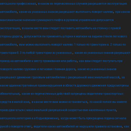
,
автошкола профессионал
в каком из перечисленных случаев разрешается эксплуатация
,
,
автомобиля
какие из указанных знаков разрешают выполнить поворот налево
при каком
максимальном значении суммарного люфта в рулевом управлении допускается
,
эксплуатация
в каком месте вам следует поставить автомобиль на стоянку с правой
,
стороны дороги
допускается ли применять шторки и жалюзи на заднем стекле легкового
,
автомобиля
вам можно выполнить поворот налево: 1 только по траектории а. 2 только по
,
траектории б. 3 по любой траектории из указанных.
какие из указанных знаков разрешают
,
проезд на автомобиле к месту проживания или работы
как вам следует поступить при
,
повороте налево грузовик и легковая главная дорога
какие из указанных знаков
,
разрешают движение грузовым автомобилям с разрешенной максимальной массой
за
какие административные правонарушения в области дорожного движения предусмотрены
,
обязательные
какие из перечисленных действий запрещены водителям транспортных
,
,
средств в жилой зоне
в каком месте вам можно остановиться
по какой полосе вы имеете
,
право двигаться с максимальной разрешенной скоростью вне населенных пункта
,
автошкола категория а и б одновременно
когда может быть прекращена подача сигнала
,
,
рукой о повороте ответ
водители каких автомобилей не нарушили правила остановки
как