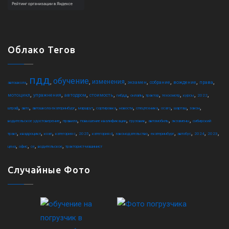
Облако Тегов
пдд
обучение
,
,
,
,
,
,
,
,
изменения
экзамен
собрание
вождение
права
автошкола
,
,
,
,
,
,
,
,
,
,
мотоцикл
упражнения
автодром
стоимость
гибдд
онлайн
трактор
техосмотр
курсы
2022
,
,
,
,
,
,
,
,
,
,
штраф
авто
автошкола екатеринбург
маршрут
сортировка
новости
спецтехника
осаго
шарташ
закон
,
,
,
,
,
,
водительское удостоверение
правила
повышение квалификации
грузовик
автомобиль
экзамены
сибирский
,
,
,
,
,
,
,
,
,
,
,
тракт
квадроцикл
коап
категория c
2025
категория d
законодательство
екатеринбург
автобус
2024
2023
,
,
,
,
цена
офис
ce
водительское
тракторист-машинист
Случайные Фото