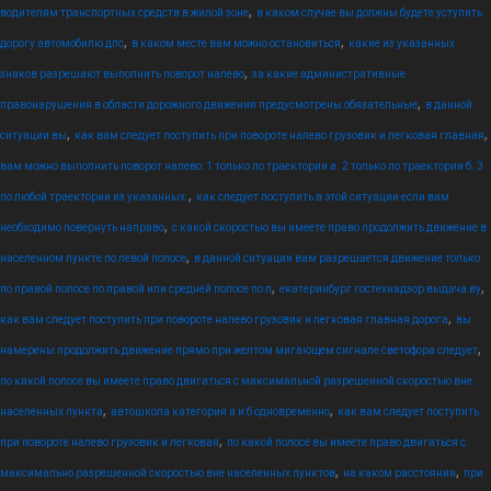
,
водителям транспортных средств в жилой зоне
в каком случае вы должны будете уступить
,
,
дорогу автомобилю дпс
в каком месте вам можно остановиться
какие из указанных
,
знаков разрешают выполнить поворот налево
за какие административные
,
правонарушения в области дорожного движения предусмотрены обязательные
в данной
,
,
ситуации вы
как вам следует поступить при повороте налево грузовик и легковая главная
вам можно выполнить поворот налево: 1 только по траектории а. 2 только по траектории б. 3
,
по любой траектории из указанных.
как следует поступить в этой ситуации если вам
,
необходимо повернуть направо
с какой скоростью вы имеете право продолжить движение в
,
населенном пункте по левой полосе
в данной ситуации вам разрешается движение только
,
,
по правой полосе по правой или средней полосе по л
екатеринбург гостехнадзор выдача ву
,
как вам следует поступить при повороте налево грузовик и легковая главная дорога
вы
,
намерены продолжить движение прямо при желтом мигающем сигнале светофора следует
по какой полосе вы имеете право двигаться с максимальной разрешенной скоростью вне
,
,
населенных пункта
автошкола категория а и б одновременно
как вам следует поступить
,
при повороте налево грузовик и легковая
по какой полосе вы имеете право двигаться с
,
,
максимально разрешенной скоростью вне населенных пунктов
на каком расстоянии
при