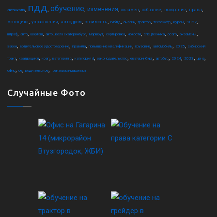
пдд
обучение
,
,
,
,
,
,
,
,
изменения
экзамен
собрание
вождение
права
автошкола
,
,
,
,
,
,
,
,
,
,
мотоцикл
упражнения
автодром
стоимость
гибдд
онлайн
трактор
техосмотр
курсы
2022
,
,
,
,
,
,
,
,
,
,
штраф
авто
шарташ
автошкола екатеринбург
маршрут
сортировка
новости
спецтехника
осаго
экзамены
,
,
,
,
,
,
,
закон
водительское удостоверение
правила
повышение квалификации
грузовик
автомобиль
2025
сибирский
,
,
,
,
,
,
,
,
,
,
,
тракт
квадроцикл
коап
категория c
категория d
законодательство
екатеринбург
автобус
2024
2023
цена
,
,
,
офис
ce
водительское
тракторист-машинист
Случайные Фото