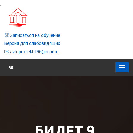
,
Записаться на обучение
Версия для слабовидящих
avtoprofiekb196@mail.ru
БИЛЕТ 9,