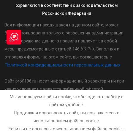
охраняются в соответствии с законодательством
Россйиской Федерации
Вся информация находящаяся на данном сайте, может
быть использована только с разрешения администрации
сайта. Нарушение данного правила повлечет за собой
меры предусмотренные статьей 146 УК РФ. Заполняя и
отправляя формы на этом сайте, вы соглашаетесь с
Политикой конфиденциальности персональных данных
Сайт profi196.ru носит информационный характер и ни при
каких условиях не является публичной офертой,
Мы используем файлы cookie, чтобы сделать работу с
определяемой положениями статьи 437(2) Гражданского
сайтом удобнее.
кодекса Российской Федерации. Стоимость, порядок и
Продолжая использовать сайт, вы соглашаетесь с
другие условия предоставления услуг указанных на сайте
использованием файлов cookie.
необходимо уточнять у администратора автошколы.
Если вы не согласны с использованием файлов cookie -