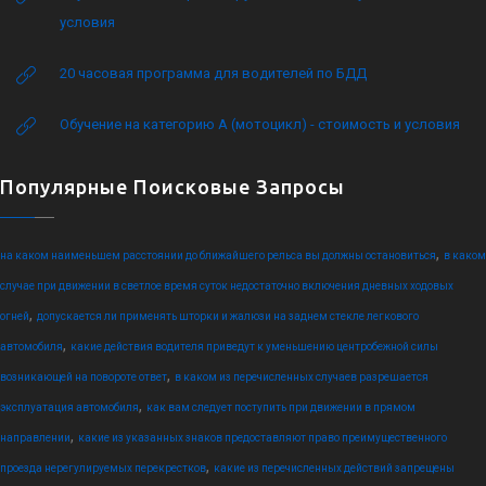
условия
20 часовая программа для водителей по БДД
Обучение на категорию А (мотоцикл) - стоимость и условия
Популярные Поисковые Запросы
,
на каком наименьшем расстоянии до ближайшего рельса вы должны остановиться
в каком
случае при движении в светлое время суток недостаточно включения дневных ходовых
,
огней
допускается ли применять шторки и жалюзи на заднем стекле легкового
,
автомобиля
какие действия водителя приведут к уменьшению центробежной силы
,
возникающей на повороте ответ
в каком из перечисленных случаев разрешается
,
эксплуатация автомобиля
как вам следует поступить при движении в прямом
,
направлении
какие из указанных знаков предоставляют право преимущественного
,
проезда нерегулируемых перекрестков
какие из перечисленных действий запрещены