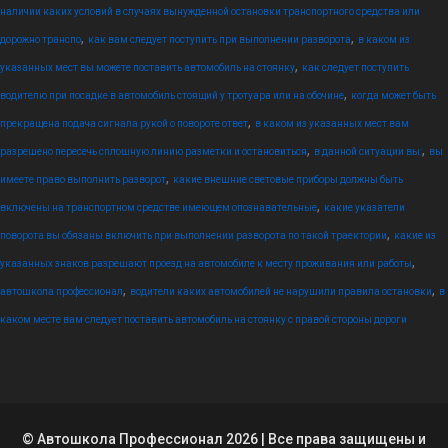
наличии каких условий в случаях вынужденной остановки транспортного средства или
,
,
дорожно транспо
как вам следует поступить при выполнении разворота
в каком из
,
указанных мест вы можете поставить автомобиль на стоянку
как следует поступить
,
водителю при посадке в автомобиль стоящий у тротуара или на обочине
когда может быть
,
прекращена подача сигнала рукой о повороте ответ
в каком из указанных мест вам
,
,
разрешено пересечь сплошную линию разметки и остановиться
в данной ситуации вы:
вы
,
имеете право выполнить разворот
какие внешние световые приборы должны быть
,
включены на транспортном средстве имеющем опознавательные
какие указатели
,
поворота вы обязаны включить при выполнении разворота по такой траектории
какие из
,
указанных знаков разрешают проезд на автомобиле к месту проживания или работы
,
,
автошкола профессионал
водители каких автомобилей не нарушили правила остановки
в
каком месте вам следует поставить автомобиль на стоянку с правой стороны дороги
© Автошкола Профессионал 2026 | Все права защищены и