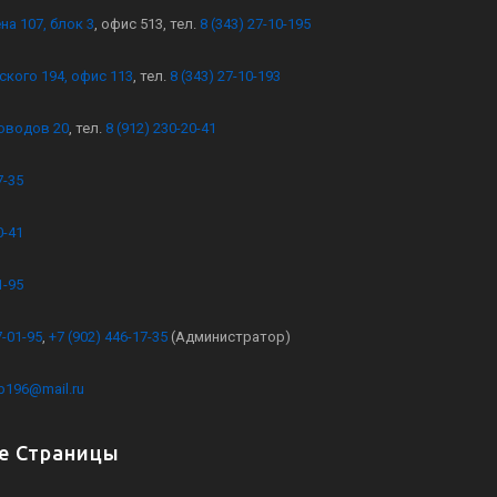
на 107, блок 3
, офис 513, тел.
8 (343) 27-10-195
ского 194, офис 113
, тел.
8 (343) 27-10-193
оводов 20
, тел.
8 (912) 230-20-41
7-35
0-41
1-95
7-01-95
,
+7 (902) 446-17-35
(Администратор)
kb196@mail.ru
е Страницы