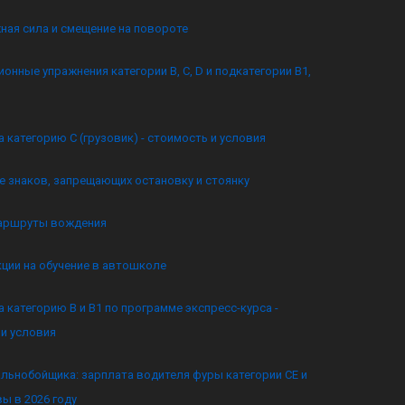
ная сила и смещение на повороте
онные упражнения категории B, C, D и подкатегории B1,
а категорию C (грузовик) - стоимость и условия
 знаков, запрещающих остановку и стоянку
аршруты вождения
кции на обучение в автошколе
а категорию B и B1 по программе экспресс-курса -
и условия
льнобойщика: зарплата водителя фуры категории CE и
ы в 2026 году