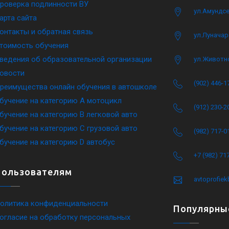
роверка подлинности ВУ
ул.Амундсе
арта сайта
онтакты и обратная связь
ул.Луначар
тоимость обучения
ведения об образовательной организации
ул.Животн
овости
(902) 446-1
реимущества онлайн обучения в автошколе
бучение на категорию A мотоцикл
(912) 230-2
бучение на категорию B легковой авто
бучение на категорию C грузовой авто
(982) 717-0
бучение на категорию D автобус
+7 (982) 71
Пользователям
avtoprofie
олитика конфиденциальности
Популярны
огласие на обработку персональных