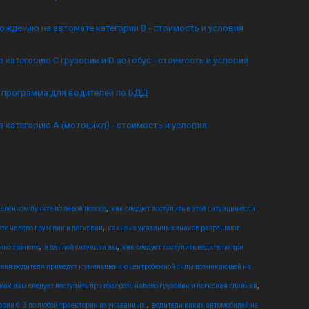
ождению на автомате категории B - стоимость и условия
а категорию C грузовик и D автобус - стоимость и условия
я программа для водителей по БДД
а категорию А (мотоцикл) - стоимость и условия
,
еленном пункте по левой полосе
как следует поступить в этой ситуации если
,
оте налево грузовик и легковая
какие из указанных знаков разрешают
,
,
жно транспо
в данной ситуации вы
как следует поступить водителю при
твия водителя приведут к уменьшению центробежной силы возникающей на
,
как вам следует поступить при повороте налево грузовик и легковая главная
,
ории б. 3 по любой траектории из указанных.
водители каких автомобилей не