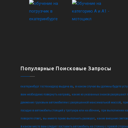
Популярные Поисковые Запросы
,
екатеринбург гостехнадзор выдача ву
в каком случае вы должны будете уст
,
вам необходимо повернуть направо
какие из указанных знаков разрешают п
,
движение грузовым автомобилям с разрешенной максимальной массой
при
,
посадке в автомобиль стоящий у тротуара или на обочине
при выполнении ка
,
,
повороте ответ
вы имеете право выполнить разворот
какие внешние свето
в каком месте вам следует поставить автомобиль на стоянку с правой сторон