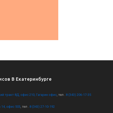
сов В Екатеринбурге
кий тракт 8Д, офис 210, Гагарин офис
, тел .
8 (343) 206-17-35
 14, офис 503
, тел .
8 (343) 27-10-192