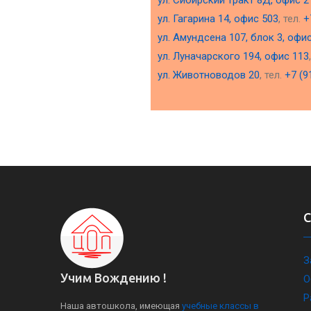
ул. Сибирский тракт 8Д, офис 2
ул. Гагарина 14, офис 503
, тел.
+
ул. Амундсена 107, блок 3, офи
ул. Луначарского 194, офис 113
ул. Животноводов 20
, тел.
+7 (9
З
Учим Вождению !
О
Р
Наша автошкола, имеющая
учебные классы в