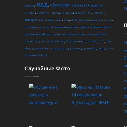
д
пдд
обучение
,
,
,
,
,
изменения
собрание
автошкола
П
,
,
,
,
,
,
экзамен
вождение
права
мотоцикл
упражнения
стоимость
,
,
,
,
,
,
,
,
,
,
автодром
трактор
гибдд
онлайн
курсы
2022
техосмотр
штраф
авто
новости
,
,
,
,
,
,
,
спецтехника
осаго
шарташ
автошкола екатеринбург
маршрут
сортировка
правила
,
,
,
,
,
повышение квалификации
грузовик
автомобиль
экзамены
закон
водительское
,
,
,
,
,
,
,
,
удостоверение
2025
сибирский тракт
квадроцикл
коап
категория c
2023
цена
П
,
,
,
,
,
,
,
,
офис
ce
водительское
законодательство
категория d
екатеринбург
автобус
2024
ч
автозаконодательство
В
с
Случайные Фото
С
п
б
М
п
2