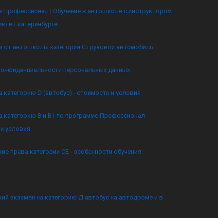
 Профессионал | Обучение в автошколе с инструктором
ию в Екатеринбурге
и от автошколы категория C грузовой автомобиль
конфиденциальности персональных данных
а категорию D (автобус) - стоимость и условия
а категорию B и B1 по программе Профессионал -
и условия
ие права категории CE - особенности обучения
ий экзамен на категорию Д автобус на автодроме и в