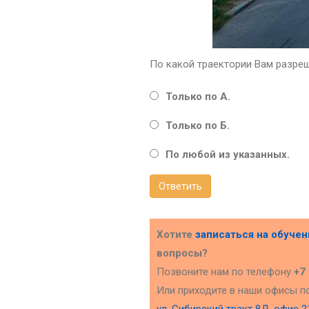
По какой траектории Вам разре
Только по А.
Только по Б.
По любой из указанных.
Ответить
Хотите
записаться на обуче
вопросы?
Позвоните нам по телефону
+7
Или приходите в наши офисы п