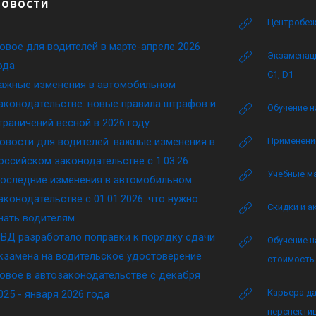
Новости
Центробеж
овое для водителей в марте-апреле 2026
Экзаменаци
ода
C1, D1
ажные изменения в автомобильном
аконодательстве: новые правила штрафов и
Обучение н
граничений весной в 2026 году
овости для водителей: важные изменения в
Применение
оссийском законодательстве c 1.03.26
Учебные м
оследние изменения в автомобильном
аконодательстве c 01.01.2026: что нужно
Скидки и а
нать водителям
ВД разработало поправки к порядку сдачи
Обучение н
кзамена на водительское удостоверение
стоимость 
овое в автозаконодательстве с декабря
Карьера да
025 - января 2026 года
перспектив