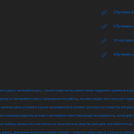
Обучение в
Обучение н
20 часова
Обучение н
,
упить дорогу автомобилю дпс
с какой скоростью вы имеете право продолжить движение в нас
,
роезд на автомобиле к месту проживания или работы
как вам следует поступить при повор
 наличии каких условий в случаях вынужденной остановки транспортного средства или доро
,
кого маневра водитель легкового автомобиля имеет преимущество в движении
какие дейс
,
вые приборы должны быть включены на транспортном средстве имеющем опознавательные
,
ы дороги
вам можно выполнить поворот налево: 1 только по траектории а. 2 только по траект