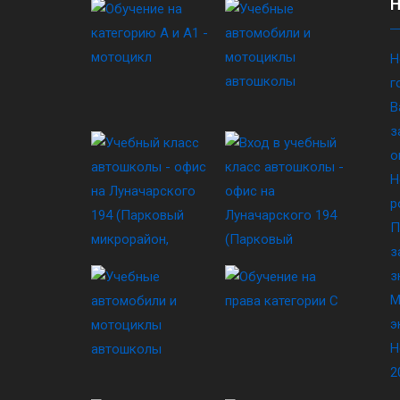
Н
г
В
з
о
Н
р
П
з
з
М
э
Н
2