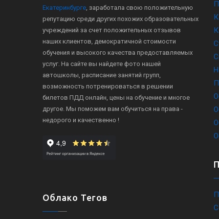
П
Екатеринбурге
, заработала свою положительную
К
репутацию среди других похожих образовательных
К
учреждений за счет положительных отзывов
наших клиентов, демократичной стоимости
С
обучения и высокого качества предоставляемых
С
услуг. На сайте вы найдете фото нашей
Н
автошколы, расписание занятий групп,
П
возможность потренироваться в решении
О
билетов ПДД онлайн, цены на обучение и многое
другое. Мы поможем вам обучиться на права -
О
недорого и качественно !
О
О
П
Облако Тегов
С