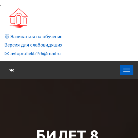
,
Записаться на обучение
Версия для слабовидящих
avtoprofiekb196@mail.ru
БИЛЕТ 8,