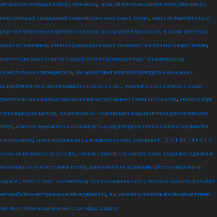
,
автошкола категория а и б одновременно
по какой полосе вы имеете право двигаться с
,
максимальной разрешенной скоростью вне населенных пункта
какие из перечисленных
,
действий запрещены водителям транспортных средств в жилой зоне
в каком месте вам
,
,
можно остановиться
какие из указанных знаков разрешают выполнить поворот налево
какие из указанных знаков предоставляют право преимущественного проезда
,
нерегулируемых перекрестков
какие действия водителя приведут к уменьшению
,
центробежной силы возникающей на повороте ответ
по какой полосе вы имеете право
,
двигаться с максимально разрешенной скоростью вне населенных пунктов
екатеринбург
,
гостехнадзор выдача ву
когда может быть прекращена подача сигнала рукой о повороте
,
ответ
какие из перечисленных транспортных средств разрешается эксплуатировать без
,
огнетушителя
знаки предписывающие поворот на лево и направо 4.1.2, 4.1.3,4.1.4 и 4.1.5
,
можно ли выполнять из 2х полос
с какой скоростью вы имеете право продолжить движение
,
в населенном пункте по левой полосе
допускается ли применять шторки и жалюзи на
,
заднем стекле легкового автомобиля
при выполнении какого маневра водитель легкового
,
автомобиля имеет преимущество в движении
вы намерены продолжить движение прямо
при желтом мигающем сигнале светофора следует