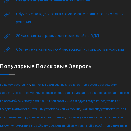
Скидки и акции на обучение в автошколе
Обучение вождению на автомате категории B - стоимость и
условия
20 часовая программа для водителей по БДД
Обучение на категорию А (мотоцикл) - стоимость и условия
Популярные Поисковые Запросы
,
на каком расстоянии
какие из перечисленных транспортных средств разрешается
,
эксплуатировать без медицинской аптечки
какие из указанных знаков разрешают проезд
,
на автомобиле к месту проживания или работы
как следует поступить водителю при
,
посадке в автомобиль стоящий у тротуара или на обочине
как вам следует поступить при
,
повороте налево грузовик и легковая главная
какие из указанных знаков разрешают
,
движение грузовым автомобилям с разрешенной максимальной массой
при движении в