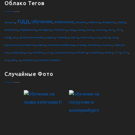
Облако Тегов
пдд
обучение
,
,
,
,
,
,
,
,
изменения
экзамен
собрание
вождение
права
автошкола
,
,
,
,
,
,
,
,
,
,
мотоцикл
упражнения
автодром
стоимость
гибдд
онлайн
трактор
техосмотр
курсы
2022
,
,
,
,
,
,
,
,
,
,
штраф
авто
автошкола екатеринбург
маршрут
сортировка
новости
спецтехника
осаго
шарташ
закон
,
,
,
,
,
,
водительское удостоверение
правила
повышение квалификации
грузовик
автомобиль
экзамены
сибирский
,
,
,
,
,
,
,
,
,
,
,
тракт
квадроцикл
коап
категория c
2025
законодательство
категория d
екатеринбург
автобус
2024
2023
,
,
,
,
цена
офис
ce
водительское
тракторист-машинист
Случайные Фото