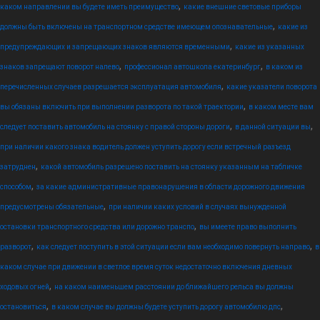
,
каком направлении вы будете иметь преимущество
какие внешние световые приборы
,
должны быть включены на транспортном средстве имеющем опознавательные
какие из
,
предупреждающих и запрещающих знаков являются временными
какие из указанных
,
,
знаков запрещают поворот налево
профессионал автошкола екатеринбург
в каком из
,
перечисленных случаев разрешается эксплуатация автомобиля
какие указатели поворота
,
вы обязаны включить при выполнении разворота по такой траектории
в каком месте вам
,
,
следует поставить автомобиль на стоянку с правой стороны дороги
в данной ситуации вы
при наличии какого знака водитель должен уступить дорогу если встречный разъезд
,
затруднен
какой автомобиль разрешено поставить на стоянку указанным на табличке
,
способом
за какие административные правонарушения в области дорожного движения
,
предусмотрены обязательные
при наличии каких условий в случаях вынужденной
,
остановки транспортного средства или дорожно транспо
вы имеете право выполнить
,
,
разворот
как следует поступить в этой ситуации если вам необходимо повернуть направо
в
каком случае при движении в светлое время суток недостаточно включения дневных
,
ходовых огней
на каком наименьшем расстоянии до ближайшего рельса вы должны
,
,
остановиться
в каком случае вы должны будете уступить дорогу автомобилю дпс