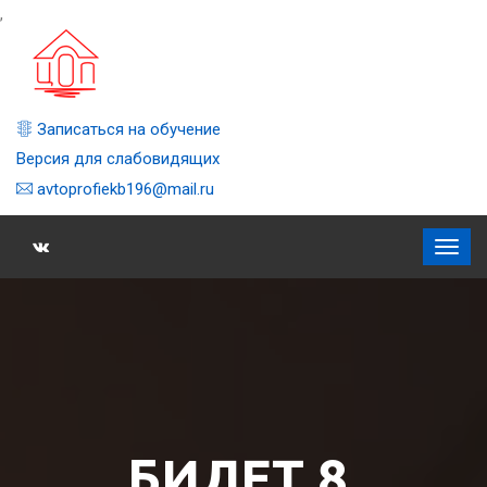
,
Записаться на обучение
Версия для слабовидящих
avtoprofiekb196@mail.ru
БИЛЕТ 8,