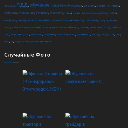
пдд
обучение
,
,
,
,
,
,
,
,
изменения
экзамен
собрание
вождение
права
автошкола
,
,
,
,
,
,
,
,
,
,
мотоцикл
упражнения
автодром
стоимость
гибдд
онлайн
трактор
техосмотр
курсы
2022
,
,
,
,
,
,
,
,
,
,
штраф
авто
шарташ
автошкола екатеринбург
маршрут
сортировка
новости
спецтехника
осаго
экзамены
,
,
,
,
,
,
,
закон
водительское удостоверение
правила
повышение квалификации
грузовик
автомобиль
2025
сибирский
,
,
,
,
,
,
,
,
,
,
,
тракт
квадроцикл
коап
категория c
категория d
законодательство
екатеринбург
автобус
2024
2023
цена
,
,
,
офис
ce
водительское
тракторист-машинист
Случайные Фото