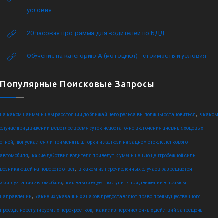
условия
20 часовая программа для водителей по БДД
Обучение на категорию А (мотоцикл) - стоимость и условия
Популярные Поисковые Запросы
,
на каком наименьшем расстоянии до ближайшего рельса вы должны остановиться
в каком
случае при движении в светлое время суток недостаточно включения дневных ходовых
,
огней
допускается ли применять шторки и жалюзи на заднем стекле легкового
,
автомобиля
какие действия водителя приведут к уменьшению центробежной силы
,
возникающей на повороте ответ
в каком из перечисленных случаев разрешается
,
эксплуатация автомобиля
как вам следует поступить при движении в прямом
,
направлении
какие из указанных знаков предоставляют право преимущественного
,
проезда нерегулируемых перекрестков
какие из перечисленных действий запрещены