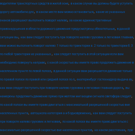
,
водителям транспортных средств в жилой зоне
в каком случае вы должны будете уступить
,
,
дорогу автомобилю дпс
в каком месте вам можно остановиться
какие из указанных
,
знаков разрешают выполнить поворот налево
за какие административные
,
правонарушения в области дорожного движения предусмотрены обязательные
в данной
,
,
ситуации вы
как вам следует поступить при повороте налево грузовик и легковая главная
вам можно выполнить поворот налево: 1 только по траектории а. 2 только по траектории б. 3
,
по любой траектории из указанных.
как следует поступить в этой ситуации если вам
,
необходимо повернуть направо
с какой скоростью вы имеете право продолжить движение в
,
населенном пункте по левой полосе
в данной ситуации вам разрешается движение только
,
,
по правой полосе по правой или средней полосе по л
екатеринбург гостехнадзор выдача ву
,
как вам следует поступить при повороте налево грузовик и легковая главная дорога
вы
,
намерены продолжить движение прямо при желтом мигающем сигнале светофора следует
по какой полосе вы имеете право двигаться с максимальной разрешенной скоростью вне
,
,
населенных пункта
автошкола категория а и б одновременно
как вам следует поступить
,
при повороте налево грузовик и легковая
по какой полосе вы имеете право двигаться с
,
,
максимально разрешенной скоростью вне населенных пунктов
на каком расстоянии
при