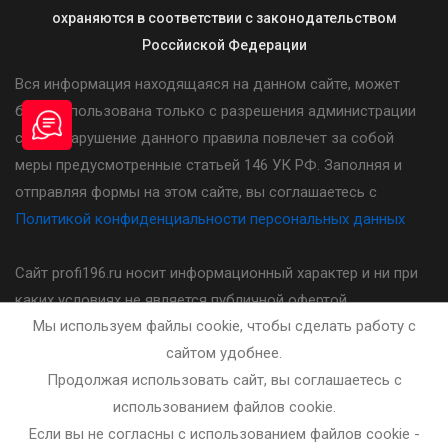
охраняются в соответствии с законодательством
Россйиской Федерации
Вся информация находящаяся на данном сайте, может
быть использована только с разрешения администрации
сайта. Нарушение данного правила повлечет за собой
меры предусмотренные статьей 146 УК РФ. Заполняя и
отправляя формы на этом сайте, вы соглашаетесь с
Политикой конфиденциальности персональных данных
Сайт profi196.ru носит информационный характер и ни при
каких условиях не является публичной офертой,
Мы используем файлы cookie, чтобы сделать работу с
определяемой положениями статьи 437(2) Гражданского
сайтом удобнее.
кодекса Российской Федерации. Стоимость, порядок и
Продолжая использовать сайт, вы соглашаетесь с
другие условия предоставления услуг указанных на сайте
использованием файлов cookie.
необходимо уточнять у администратора автошколы.
Если вы не согласны с использованием файлов cookie -