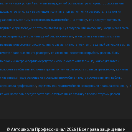
наличии каких условий в случаях вынужденной остановки транспортного средства или
,
,
дорожно транспо
как вам следует поступить при выполнении разворота
в каком из
,
указанных мест вы можете поставить автомобиль на стоянку
как следует поступить
,
водителю при посадке в автомобиль стоящий у тротуара или на обочине
когда может быть
,
прекращена подача сигнала рукой о повороте ответ
в каком из указанных мест вам
,
,
разрешено пересечь сплошную линию разметки и остановиться
в данной ситуации вы:
вы
,
имеете право выполнить разворот
какие внешние световые приборы должны быть
,
включены на транспортном средстве имеющем опознавательные
какие указатели
,
поворота вы обязаны включить при выполнении разворота по такой траектории
какие из
,
указанных знаков разрешают проезд на автомобиле к месту проживания или работы
,
,
автошкола профессионал
водители каких автомобилей не нарушили правила остановки
в
каком месте вам следует поставить автомобиль на стоянку с правой стороны дороги
© Автошкола Профессионал 2026 | Все права защищены и