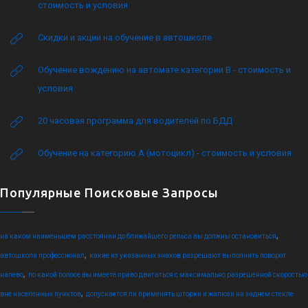
стоимость и условия
Скидки и акции на обучение в автошколе
Обучение вождению на автомате категории B - стоимость и
условия
20 часовая программа для водителей по БДД
Обучение на категорию А (мотоцикл) - стоимость и условия
Популярные Поисковые Запросы
,
на каком наименьшем расстоянии до ближайшего рельса вы должны остановиться
,
автошкола профессионал
какие из указанных знаков разрешают выполнить поворот
,
налево
по какой полосе вы имеете право двигаться с максимально разрешенной скоростью
,
вне населенных пунктов
допускается ли применять шторки и жалюзи на заднем стекле