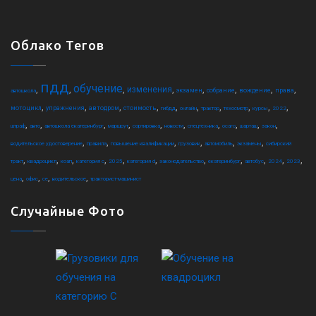
Облако Тегов
пдд
обучение
,
,
,
,
,
,
,
,
изменения
экзамен
собрание
вождение
права
автошкола
,
,
,
,
,
,
,
,
,
,
мотоцикл
упражнения
автодром
стоимость
гибдд
онлайн
трактор
техосмотр
курсы
2022
,
,
,
,
,
,
,
,
,
,
штраф
авто
автошкола екатеринбург
маршрут
сортировка
новости
спецтехника
осаго
шарташ
закон
,
,
,
,
,
,
водительское удостоверение
правила
повышение квалификации
грузовик
автомобиль
экзамены
сибирский
,
,
,
,
,
,
,
,
,
,
,
тракт
квадроцикл
коап
категория c
2025
категория d
законодательство
екатеринбург
автобус
2024
2023
,
,
,
,
цена
офис
ce
водительское
тракторист-машинист
Случайные Фото