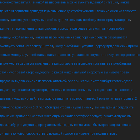
,
,
можно остановиться
в какой из дворов вам можно въехать в данной ситуации
какие
действия водителя приведут к уменьшению центробежной силы возникающей на повороте
,
,
ответ
как следует поступить в этой ситуации если вам необходимо повернуть направо
какие из перечисленных транспортных средств разрешается эксплуатировать без
,
медицинской аптечки
какие из перечисленных транспортных средств разрешается
,
эксплуатировать без огнетушителя
кому вы обязаны уступить дорогу при движении прямо
,
только мотоциклу
требования каких знаков из указанных вступают в силу непосредственно
,
в том месте где они установлены
в каком месте вам следует поставить автомобиль на
,
стоянку с правой стороны дороги
с какой максимальной скоростью вы имеете право
,
продолжить движение на легковом автомобиле с прицепом
екатеринбург гостехнадзор
,
выдача ву
в каком случае при движении в светлое время суток недостаточно включения
,
дневных ходовых огней
вам можно выполнить поворот налево: 1 только по траектории а. 2
,
только по траектории б. 3 по любой траектории из указанных.
вы намерены продолжить
,
движение прямо при желтом мигающем сигнале светофора следует
в каком случае вы
,
должны будете уступить дорогу автомобилю дпс
когда может быть прекращена подача
,
сигнала рукой о повороте ответ
по какой полосе вы имеете право двигаться с