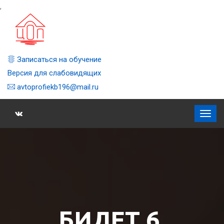
,
Записаться на обучение
Версия для слабовидящих
avtoprofiekb196@mail.ru
БИЛЕТ 6,