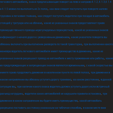
,
легкового автомобиля
знаки предписывающие поворот на лево и направо 4.1.2, 4.1.3,4.1.4
,
и 4.1.5 можно ли выполнять из 2х полос
как вам следует поступить при повороте налево
,
грузовик и легковая главная
как следует поступить водителю при посадке в автомобиль
,
стоящий у тротуара или на обочине
какие из указанных знаков предоставляют право
,
преимущественного проезда нерегулируемых перекрестков
какой из указанных знаков
,
информирует о начале дороги с реверсивным движением
какие указатели поворота вы
,
обязаны включить при выполнении разворота по такой траектории
при выполнении какого
,
маневра водитель легкового автомобиля имеет преимущество в движении
какие из
,
указанных знаков разрешают проезд на автомобиле к месту проживания или работы
какие
,
из предупреждающих и запрещающих знаков являются временными
с какой скоростью вы
,
имеете право продолжить движение в населенном пункте по левой полосе
при движении в
,
,
каком направлении вы обязаны уступить дорогу трамваю
на каком расстоянии
в данной
,
ситуации вы
при наличии какого знака водитель должен уступить дорогу если встречный
,
,
разъезд затруднен
водители каких автомобилей не нарушили правила остановки
при
,
движении в каком направлении вы будете иметь преимущество
какой автомобиль
,
разрешено поставить на стоянку указанным на табличке способом
в каком месте вам